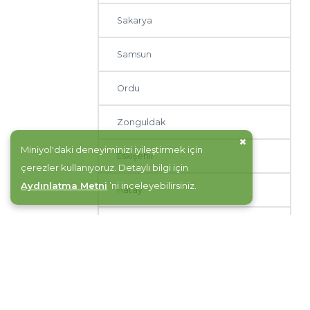
Sakarya
Samsun
Ordu
Zonguldak
Miniyol'daki deneyiminizi iyileştirmek için
Eskişehir
çerezler kullanıyoruz. Detaylı bilgi için
Aydınlatma Metni
’ni inceleyebilirsiniz.
Hatay
Malatya
Tekirdağ
Edirne