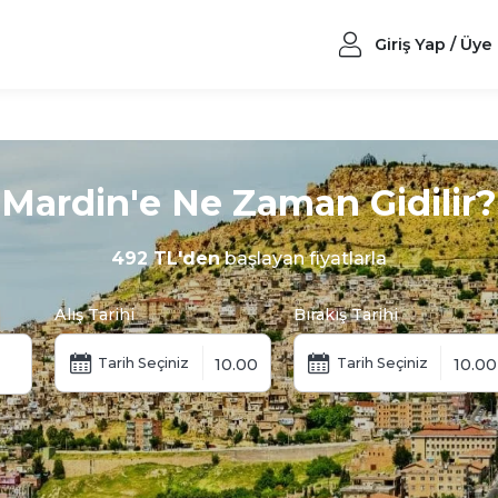
Giriş Yap / Üye
Mardin'e Ne Zaman Gidilir?
492 TL'den
başlayan fiyatlarla
Alış Tarihi
Bırakış Tarihi