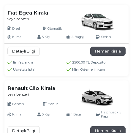
Fiat Egea Kirala
veya benzeri
Dizel
Otomatik
Klima
5 Kişi
4 Bagaj
Sedan
Detaylı Bilgi
Hemen Kirala
En fazla km
2500.00 TL Depozito
Ücretsiz İptal
Mini Ödeme İmkanı
Renault Clio Kirala
veya benzeri
Benzin
Manuel
Hatchback 5
Klima
5 Kişi
1 Bagaj
Kapı
Detaylı Bilgi
Hemen Kirala