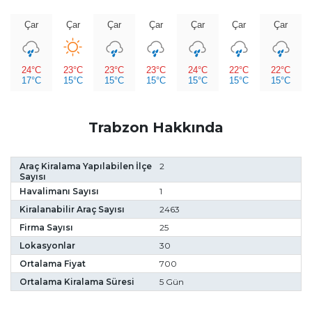
Çar
Çar
Çar
Çar
Çar
Çar
Çar
24°C
23°C
23°C
23°C
24°C
22°C
22°C
17°C
15°C
15°C
15°C
15°C
15°C
15°C
Trabzon Hakkında
Araç Kiralama Yapılabilen İlçe
2
Sayısı
Havalimanı Sayısı
1
Kiralanabilir Araç Sayısı
2463
Firma Sayısı
25
Lokasyonlar
30
Ortalama Fiyat
700
Ortalama Kiralama Süresi
5 Gün