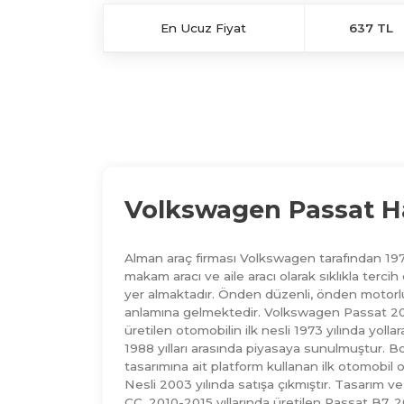
En Ucuz Fiyat
637 TL
Volkswagen Passat Ha
Alman araç firması Volkswagen tarafından 19
makam aracı ve aile aracı olarak sıklıkla ter
yer almaktadır. Önden düzenli, önden motorlu,
anlamına gelmektedir. Volkswagen Passat 2015 yı
üretilen otomobilin ilk nesli 1973 yılında yoll
1988 yılları arasında piyasaya sunulmuştur
tasarımına ait platform kullanan ilk otomobil o
Nesli 2003 yılında satışa çıkmıştır. Tasarım 
CC, 2010-2015 yıllarında üretilen Passat B7,