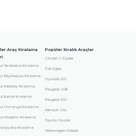
ler Araç Kiralama
Popüler Kiralık Araçlar
ri
Citroen C Elysée
ul Yenibosna Kiralama
Fiat Egea
ul Beylikdüzü Kiralama
Hyundai i20
ul Kadıköy Kiralama
Peugeot 208
ul Kartal Kiralama
Peugeot 301
ul Ümraniye Kiralama
Renault Clio
ul Ataşehir Kiralama
Toyota Corolla
Karşıyaka Kiralama
Volkswagen Passat