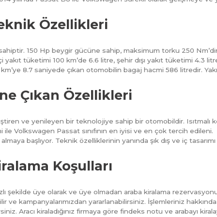
knik Özellikleri
ahiptir. 150 Hp beygir gücüne sahip, maksimum torku 250 Nm’dir. 7
 yakıt tüketimi 100 km’de 6.6 litre, şehir dışı yakıt tüketimi 4.3 litr
’ye 8.7 saniyede çıkan otomobilin bagaj hacmi 586 litredir. Yakıt
e Çıkan Özellikleri
tiren ve yenileyen bir teknolojiye sahip bir otomobildir. Isıtmalı k
i ile Volkswagen Passat sınıfının en iyisi ve en çok tercih edilen
 almaya başlıyor. Teknik özelliklerinin yanında şık dış ve iç tasarımı 
ralama Koşulları
lı şekilde üye olarak ve üye olmadan araba kiralama rezervasyonu y
r ve kampanyalarımızdan yararlanabilirsiniz. İşlemleriniz hakkınd
siniz. Aracı kiraladığınız firmaya göre findeks notu ve arabayı kiral