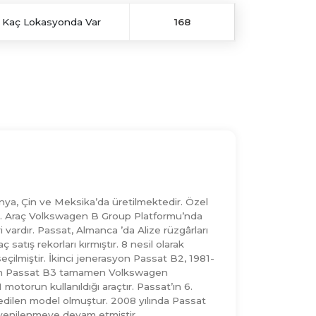
Kaç Lokasyonda Var
168
ya, Çin ve Meksika’da üretilmektedir. Özel
ptir. Araç Volkswagen B Group Platformu’nda
ardır. Passat, Almanca ’da Alize rüzgârları
atış rekorları kırmıştır. 8 nesil olarak
seçilmiştir. İkinci jenerasyon Passat B2, 1981-
agen Passat B3 tamamen Volkswagen
motorun kullanıldığı araçtır. Passat’ın 6.
h edilen model olmuştur. 2008 yılında Passat
e yenilenmeye devam etmiştir.