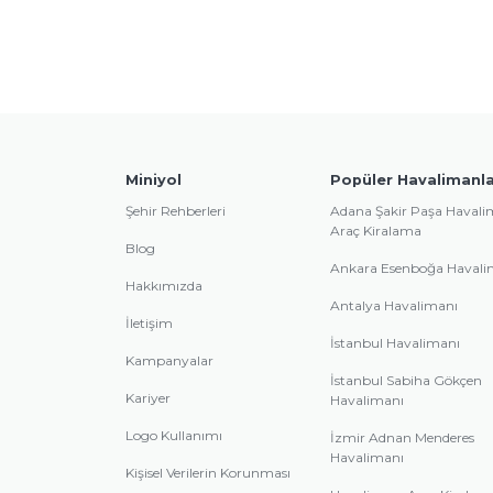
Miniyol
Popüler Havalimanla
Şehir Rehberleri
Adana Şakir Paşa Havali
Araç Kiralama
Blog
Ankara Esenboğa Havali
Hakkımızda
Antalya Havalimanı
İletişim
İstanbul Havalimanı
Kampanyalar
İstanbul Sabiha Gökçen
Kariyer
Havalimanı
Logo Kullanımı
İzmir Adnan Menderes
Havalimanı
Kişisel Verilerin Korunması