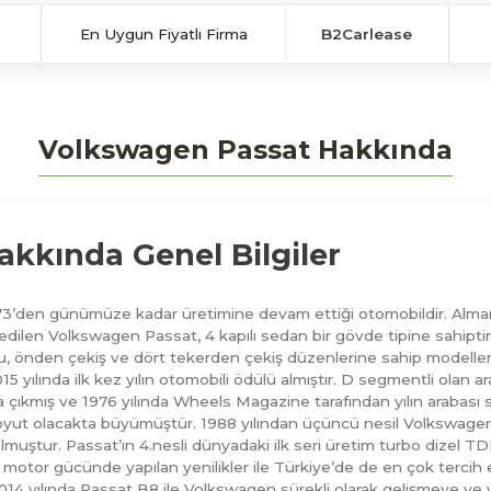
En Uygun Fiyatlı Firma
B2Carlease
Volkswagen Passat Hakkında
kkında Genel Bilgiler
73’den günümüze kadar üretimine devam ettiği otomobildir. Alman
cih edilen Volkswagen Passat, 4 kapılı sedan bir gövde tipine sahi
 önden çekiş ve dört tekerden çekiş düzenlerine sahip modelleri v
lında ilk kez yılın otomobili ödülü almıştır. D segmentli olan araç s
ara çıkmış ve 1976 yılında Wheels Magazine tarafından yılın arabası 
. Boyut olacakta büyümüştür. 1988 yılından üçüncü nesil Volksw
lmuştur. Passat’ın 4.nesli dünyadaki ilk seri üretim turbo dizel TDI 
ve motor gücünde yapılan yenilikler ile Türkiye’de de en çok terci
 2014 yılında Passat B8 ile Volkswagen sürekli olarak gelişmeye v