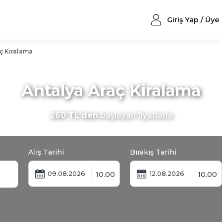
Giriş Yap / Üye
ç Kiralama
Antalya Araç Kiralama
260 TL'den
başlayan fiyatlarla
Alış Tarihi
Bırakış Tarihi