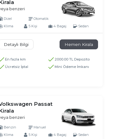
Kirala
veya benzeri
Dizel
Otomatik
Klima
5 Kişi
4 Bagaj
Sedan
Detaylı Bilgi
Hemen Kirala
En fazla km
2000.00 TL Depozito
Ücretsiz İptal
Mini Ödeme İmkanı
Volkswagen Passat
Kirala
veya benzeri
Benzin
Manuel
Klima
5 Kişi
4 Bagaj
Sedan