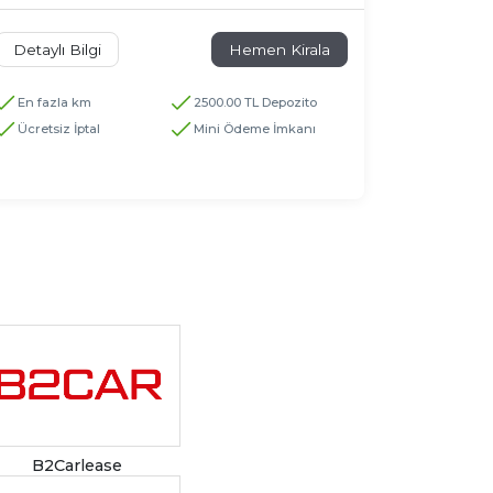
Detaylı Bilgi
Hemen Kirala
En fazla km
2500.00 TL Depozito
Ücretsiz İptal
Mini Ödeme İmkanı
B2Carlease