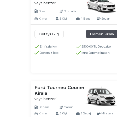
veya benzeri
Dizel
Otomatik
Klima
5 Kişi
4 Bagaj
Sedan
Detaylı Bilgi
Hemen Kirala
En fazla km
2500.00 TL Depozito
Ücretsiz İptal
Mini Ödeme İmkanı
Ford Tourneo Courier
Kirala
veya benzeri
Benzin
Manuel
Klima
5 Kişi
5 Bagaj
Minivan