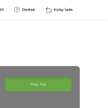
 Ol
Destek
Kolay İade
Araç Ara