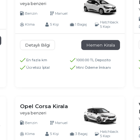
veya benzeri
Benzin
Manuel
Hatchback
Klima
5 Kişi
1 Bagaj
5 Kapı
Detaylı Bilgi
Hemen Kirala
En fazla km
1000.00 TL Depozito
Ücretsiz İptal
Mini Ödeme İmkanı
Opel Corsa Kirala
veya benzeri
Benzin
Manuel
Hatchback
Klima
5 Kişi
3 Bagaj
5 Kapı