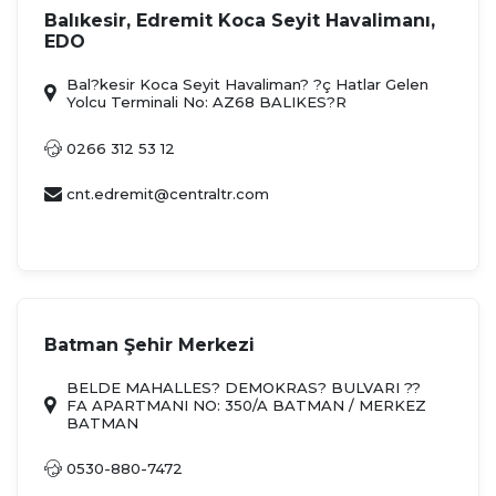
Balıkesir, Edremit Koca Seyit Havalimanı,
EDO
Bal?kesir Koca Seyit Havaliman? ?ç Hatlar Gelen
Yolcu Terminali No: AZ68 BALIKES?R
0266 312 53 12
cnt.edremit@centraltr.com
Batman Şehir Merkezi
BELDE MAHALLES? DEMOKRAS? BULVARI ??
FA APARTMANI NO: 350/A BATMAN / MERKEZ
BATMAN
0530-880-7472