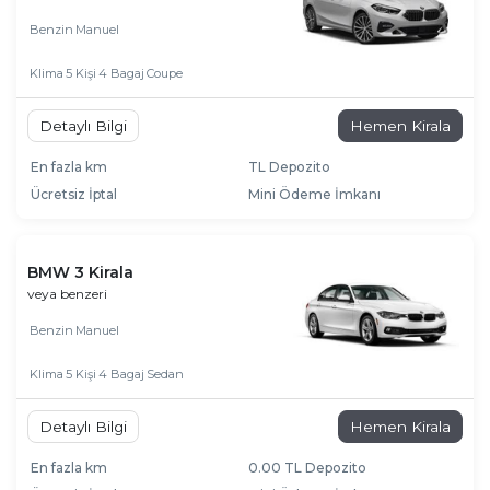
Benzin
Manuel
Klima
5 Kişi
4 Bagaj
Coupe
Detaylı Bilgi
Hemen Kirala
En fazla km
TL Depozito
Ücretsiz İptal
Mini Ödeme İmkanı
BMW 3 Kirala
veya benzeri
Benzin
Manuel
Klima
5 Kişi
4 Bagaj
Sedan
Detaylı Bilgi
Hemen Kirala
En fazla km
0.00 TL Depozito