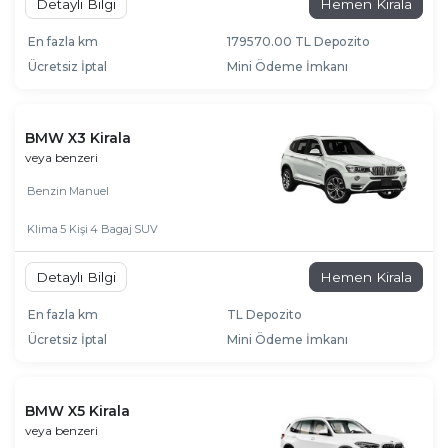
Detaylı Bilgi
Hemen Kirala
En fazla km
179570.00 TL Depozito
Ücretsiz İptal
Mini Ödeme İmkanı
BMW X3 Kirala
veya benzeri
Benzin
Manuel
Klima
5 Kişi
4 Bagaj
SUV
Detaylı Bilgi
Hemen Kirala
En fazla km
TL Depozito
Ücretsiz İptal
Mini Ödeme İmkanı
BMW X5 Kirala
veya benzeri