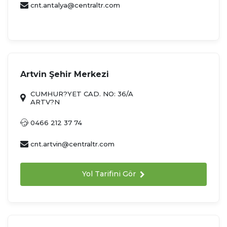
cnt.antalya@centraltr.com
Artvin Şehir Merkezi
CUMHUR?YET CAD. NO: 36/A
ARTV?N
0466 212 37 74
cnt.artvin@centraltr.com
Yol Tarifini Gör