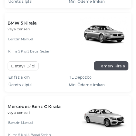
Ücretsiz İptal
Mini Ödeme İmkanı
BMW 5 Kirala
veya benzeri
Benzin
Manuel
Klima
5 Kişi
5 Bagaj
Sedan
Detaylı Bilgi
Hemen Kirala
En fazla km
TL Depozito
Ücretsiz İptal
Mini Ödeme İmkanı
Mercedes-Benz C Kirala
veya benzeri
Benzin
Manuel
Klima
5 Kişi
4 Bagaj
Sedan