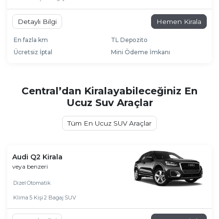
Detaylı Bilgi
Hemen Kirala
En fazla km
TL Depozito
Ücretsiz İptal
Mini Ödeme İmkanı
Central’dan Kiralayabileceğiniz En
Ucuz Suv Araçlar
Tüm En Ucuz SUV Araçlar
Audi Q2 Kirala
veya benzeri
Dizel
Otomatik
Klima
5 Kişi
2 Bagaj
SUV