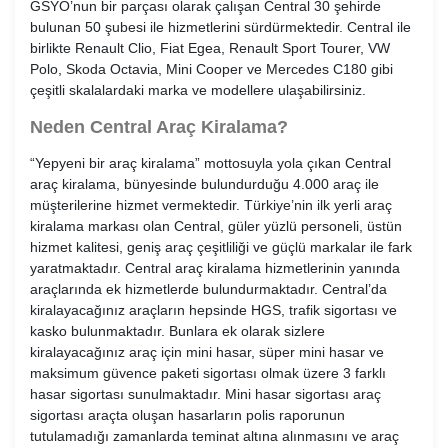
GSYO’nun bir parçası olarak çalışan Central 30 şehirde
bulunan 50 şubesi ile hizmetlerini sürdürmektedir. Central ile
birlikte Renault Clio, Fiat Egea, Renault Sport Tourer, VW
Polo, Skoda Octavia, Mini Cooper ve Mercedes C180 gibi
çeşitli skalalardaki marka ve modellere ulaşabilirsiniz.
Neden Central Araç Kiralama?
“Yepyeni bir araç kiralama” mottosuyla yola çıkan Central
araç kiralama, bünyesinde bulundurduğu 4.000 araç ile
müşterilerine hizmet vermektedir. Türkiye’nin ilk yerli araç
kiralama markası olan Central, güler yüzlü personeli, üstün
hizmet kalitesi, geniş araç çeşitliliği ve güçlü markalar ile fark
yaratmaktadır. Central araç kiralama hizmetlerinin yanında
araçlarında ek hizmetlerde bulundurmaktadır. Central’da
kiralayacağınız araçların hepsinde HGS, trafik sigortası ve
kasko bulunmaktadır.
Bunlara ek olarak sizlere
kiralayacağınız araç için mini hasar, süper mini hasar ve
maksimum güvence paketi sigortası olmak üzere 3 farklı
hasar sigortası sunulmaktadır. Mini hasar sigortası araç
sigortası araçta oluşan hasarların polis raporunun
tutulamadığı zamanlarda teminat altına alınmasını ve araç