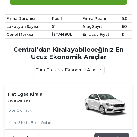
Firma Durumu
Pasif
Firma Puanı
5.0
Lokasyon Sayısı
51
Araç Sayısı
60
Genel Merkez
İSTANBUL
En Ucuz Fiyat
₺
Central’dan Kiralayabileceğiniz En
Ucuz Ekonomik Araçlar
Tüm En Ucuz Ekonomik Araçlar
Fiat Egea Kirala
veya benzeri
Dizel
Otomatik
Klima
5 Kişi
4 Bagaj
Sedan