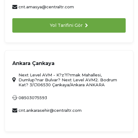
cnt.amasya@centraltr.com
Yol Tarifini Gör
Ankara Çankaya
Next Level AVM - K?z?l?rmak Mahallesi,
Dumlup?nar Bulvar? Next Level AVM2. Bodrum
Kat? 3/C106530 Çankaya/Ankara ANKARA
08503075593
cnt.ankarasehir@centraltr.com