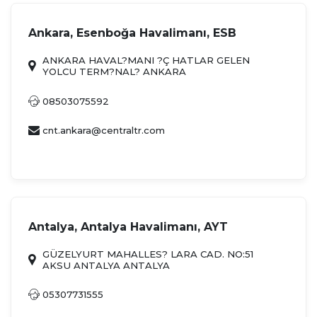
Ankara, Esenboğa Havalimanı, ESB
ANKARA HAVAL?MANI ?Ç HATLAR GELEN
YOLCU TERM?NAL? ANKARA
08503075592
cnt.ankara@centraltr.com
Antalya, Antalya Havalimanı, AYT
GÜZELYURT MAHALLES? LARA CAD. NO:51
AKSU ANTALYA ANTALYA
05307731555