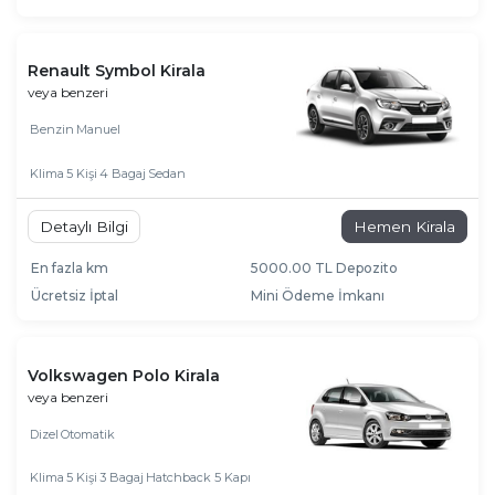
Renault Symbol Kirala
veya benzeri
Benzin
Manuel
Klima
5 Kişi
4 Bagaj
Sedan
Detaylı Bilgi
Hemen Kirala
En fazla km
5000.00 TL Depozito
Ücretsiz İptal
Mini Ödeme İmkanı
Volkswagen Polo Kirala
veya benzeri
Dizel
Otomatik
Klima
5 Kişi
3 Bagaj
Hatchback 5 Kapı