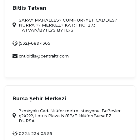
Bitlis Tatvan
SARAY MAHALLES? CUMHUR?YET CADDES?
NURPA ?? MERKEZ? KAT: 1 NO: 273
TATVAN/B?TL?S B?TL?S
(532)-689-1365
cnt.bitlis@centraltr.com
Bursa Şehir Merkezi
?zmiryolu Cad. Nilüfer metro istasyonu, Be?evler
ç?k???, Lotus Plaza N:81B/E Nilüfer/BursaEZ
BURSA
0224 234 05 55