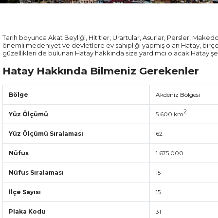
Tarih boyunca Akat Beyliği, Hititler, Urartular, Asurlar, Persler, Maked
önemli medeniyet ve devletlere ev sahipliği yapmış olan Hatay, birço
güzellikleri de bulunan Hatay hakkında size yardımcı olacak Hatay şeh
Hatay Hakkında Bilmeniz Gerekenler
Bölge
Akdeniz Bölgesi
2
Yüz Ölçümü
5.600 km
Yüz Ölçümü Sıralaması
62
Nüfus
1.675.000
Nüfus Sıralaması
15
İlçe Sayısı
15
Plaka Kodu
31