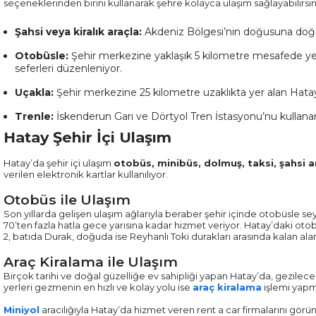
seçeneklerinden birini kullanarak şehre kolayca ulaşım sağlayabilirsin
Şahsi veya kiralık araçla:
Akdeniz Bölgesi’nin doğusuna doğru
Otobüsle:
Şehir merkezine yaklaşık 5 kilometre mesafede yer
seferleri düzenleniyor.
Uçakla:
Şehir merkezine 25 kilometre uzaklıkta yer alan Hatay 
Trenle:
İskenderun Garı ve Dörtyol Tren İstasyonu’nu kullanara
Hatay Şehir İçi Ulaşım
Hatay’da şehir içi ulaşım
otobüs, minibüs, dolmuş, taksi, şahsi ar
verilen elektronik kartlar kullanılıyor.
Otobüs ile Ulaşım
Son yıllarda gelişen ulaşım ağlarıyla beraber şehir içinde otobüsle 
70’ten fazla hatla gece yarısına kadar hizmet veriyor. Hatay’daki o
2, batıda Durak, doğuda ise Reyhanlı Toki durakları arasında kalan ala
Araç Kiralama ile Ulaşım
Birçok tarihi ve doğal güzelliğe ev sahipliği yapan Hatay’da, gezilece
yerleri gezmenin en hızlı ve kolay yolu ise
araç kiralama
işlemi yapm
Miniyol
aracılığıyla Hatay’da hizmet veren rent a car firmalarını görüntü