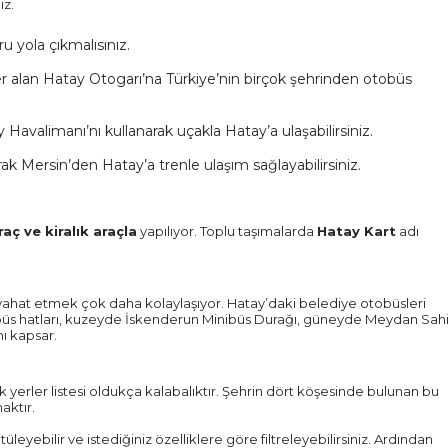
iz.
 yola çıkmalısınız.
 alan Hatay Otogarı’na Türkiye’nin birçok şehrinden otobüs
Havalimanı’nı kullanarak uçakla Hatay’a ulaşabilirsiniz.
k Mersin’den Hatay’a trenle ulaşım sağlayabilirsiniz.
aç ve kiralık araçla
yapılıyor. Toplu taşımalarda
Hatay Kart
adı
seyahat etmek çok daha kolaylaşıyor. Hatay’daki belediye otobüsleri
tobüs hatları, kuzeyde İskenderun Minibüs Durağı, güneyde Meydan Sahi
nı kapsar.
k yerler listesi oldukça kalabalıktır. Şehrin dört köşesinde bulunan bu
aktır.
leyebilir ve istediğiniz özelliklere göre filtreleyebilirsiniz. Ardından