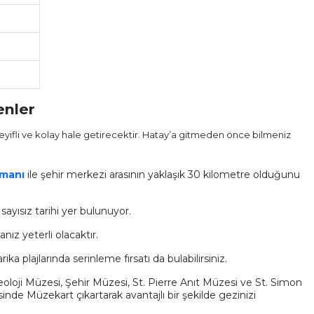
enler
eyifli ve kolay hale getirecektir. Hatay’a gitmeden önce bilmeniz
imanı
ile şehir merkezi arasının yaklaşık 30 kilometre olduğunu
ayısız tarihi yer bulunuyor.
nız yeterli olacaktır.
a plajlarında serinleme fırsatı da bulabilirsiniz.
oloji Müzesi, Şehir Müzesi, St. Pierre Anıt Müzesi ve St. Simon
inde Müzekart çıkartarak avantajlı bir şekilde gezinizi