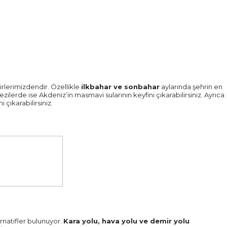
lerimizdendir. Özellikle
ilkbahar ve sonbahar
aylarında şehrin en
ilerde ise Akdeniz’in masmavi sularının keyfini çıkarabilirsiniz. Ayrıca
i çıkarabilirsiniz.
rnatifler bulunuyor.
Kara yolu, hava yolu ve demir yolu