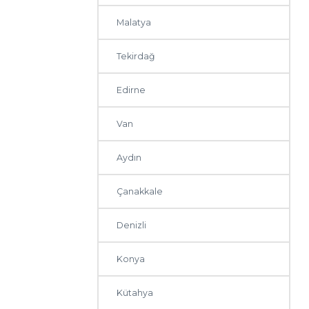
Malatya
Tekirdağ
Edirne
Van
Aydın
Çanakkale
Denizli
Konya
Kütahya