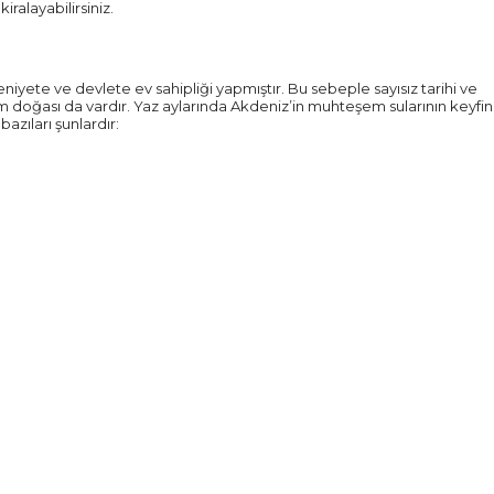
ralayabilirsiniz.
iyete ve devlete ev sahipliği yapmıştır. Bu sebeple sayısız tarihi ve
em doğası da vardır. Yaz aylarında Akdeniz’in muhteşem sularının keyfin
zıları şunlardır: