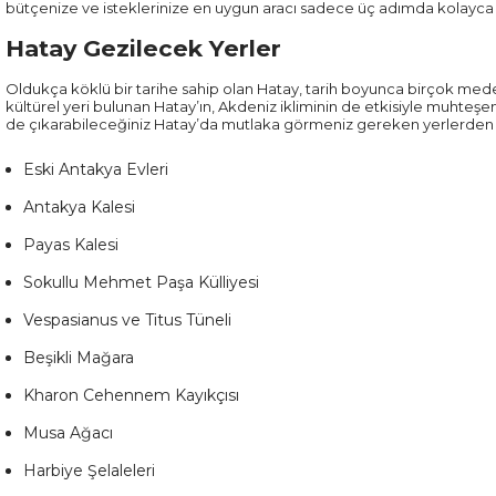
bütçenize ve isteklerinize en uygun aracı sadece üç adımda kolayca ki
Hatay Gezilecek Yerler
Oldukça köklü bir tarihe sahip olan Hatay, tarih boyunca birçok meden
kültürel yeri bulunan Hatay’ın, Akdeniz ikliminin de etkisiyle muhteş
de çıkarabileceğiniz Hatay’da mutlaka görmeniz gereken yerlerden ba
Eski Antakya Evleri
Antakya Kalesi
Payas Kalesi
Sokullu Mehmet Paşa Külliyesi
Vespasianus ve Titus Tüneli
Beşikli Mağara
Kharon Cehennem Kayıkçısı
Musa Ağacı
Harbiye Şelaleleri