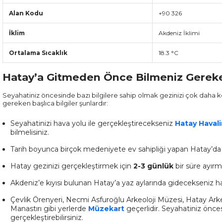
Alan Kodu
+90 326
İklim
Akdeniz İklimi
Ortalama Sıcaklık
18.3 °C
Hatay’a Gitmeden Önce Bilmeniz Gerek
Seyahatiniz öncesinde bazı bilgilere sahip olmak gezinizi çok daha k
gereken başlıca bilgiler şunlardır:
Seyahatinizi hava yolu ile gerçekleştirecekseniz
Hatay Haval
bilmelisiniz.
Tarih boyunca birçok medeniyete ev sahipliği yapan Hatay’da s
Hatay gezinizi gerçekleştirmek için
2-3 günlük
bir süre ayırma
Akdeniz’e kıyısı bulunan Hatay’a yaz aylarında gidecekseniz harik
Çevlik Örenyeri, Necmi Asfuroğlu Arkeoloji Müzesi, Hatay Arke
Manastırı gibi yerlerde
Müzekart
geçerlidir. Seyahatiniz önces
gerçekleştirebilirsiniz.