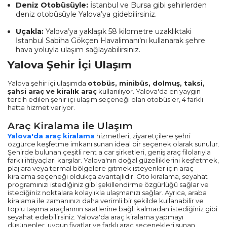
Deniz Otobüsüyle:
İstanbul ve Bursa gibi şehirlerden
deniz otobüsüyle Yalova’ya gidebilirsiniz.
Uçakla:
Yalova’ya yaklaşık 58 kilometre uzaklıktaki
İstanbul Sabiha Gökçen Havalimanı’nı kullanarak şehre
hava yoluyla ulaşım sağlayabilirsiniz.
Yalova Şehir İçi Ulaşım
Yalova şehir içi ulaşımda
otobüs, minibüs, dolmuş, taksi,
şahsi araç ve kiralık araç
kullanılıyor. Yalova'da en yaygın
tercih edilen şehir içi ulaşım seçeneği olan otobüsler, 4 farklı
hatta hizmet veriyor.
Araç Kiralama ile Ulaşım
Yalova'da araç kiralama
hizmetleri, ziyaretçilere şehri
özgürce keşfetme imkanı sunan ideal bir seçenek olarak sunulur.
Şehirde bulunan çeşitli rent a car şirketleri, geniş araç filolarıyla
farklı ihtiyaçları karşılar. Yalova'nın doğal güzelliklerini keşfetmek,
plajlara veya termal bölgelere gitmek isteyenler için araç
kiralama seçeneği oldukça avantajlıdır. Oto kiralama, seyahat
programınızı istediğiniz gibi şekillendirme özgürlüğü sağlar ve
istediğiniz noktalara kolaylıkla ulaşmanızı sağlar. Ayrıca, araba
kiralama ile zamanınızı daha verimli bir şekilde kullanabilir ve
toplu taşıma araçlarının saatlerine bağlı kalmadan istediğiniz gibi
seyahat edebilirsiniz. Yalova'da araç kiralama yapmayı
düşünenler, uygun fiyatlar ve farklı araç seçenekleri sunan