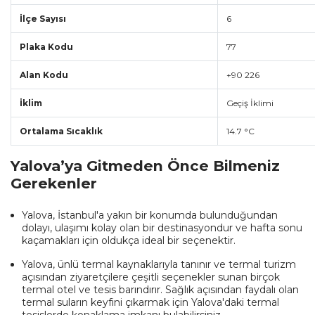
İlçe Sayısı
6
Plaka Kodu
77
Alan Kodu
+90 226
İklim
Geçiş İklimi
Ortalama Sıcaklık
14.7 °C
Yalova’ya Gitmeden Önce Bilmeniz
Gerekenler
Yalova, İstanbul'a yakın bir konumda bulunduğundan
dolayı, ulaşımı kolay olan bir destinasyondur ve hafta sonu
kaçamakları için oldukça ideal bir seçenektir.
Yalova, ünlü termal kaynaklarıyla tanınır ve termal turizm
açısından ziyaretçilere çeşitli seçenekler sunan birçok
termal otel ve tesis barındırır. Sağlık açısından faydalı olan
termal suların keyfini çıkarmak için Yalova'daki termal
tesislerde konaklama imkanı bulabilirsiniz.