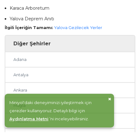
Karaca Arboretum
Yalova Deprem Anıtı
İlgili İçeriğin Tamamı:
Yalova Gezilecek Yerler
Diğer Şehirler
Adana
Antalya
Ankara
Miniyol'daki deneyiminizi iyileştirmek için
Muğla
çerezler kullanıyoruz. Detaylı bilgi için
Aydınlatma Metni
’ni inceleyebilirsiniz.
Trabzon
Balıkesir