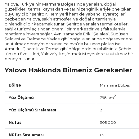
Yalova, Türkiye'nin Marmara Bölgesi'nde yer alan, doğal
güzellikleri, termal kaynakları ve tarihi zenginlikleriyle öne çıkan
büyüleyici bir şehirdir. Hem yerli hem de yabancı ziyaretçileri
cezbeden Yalova, sakin atmosferi ve doğal ortamlarıyla
dinlendirici bir kaçamak sunar. Şehirde yer alan termal oteller,
sağlık turizmi açısından önemli bir merkezdir ve şifalı sularıyla
rahatlama imkanı sağlar. Aynı zamanda Erikli Şelalesi, Sudüşen
Şelalesi ve Delmece Yaylası gibi doğal alanlar da doğaseverlere
unutulmaz deneyimler sunar. Yalova’da bulunan plajları ise
Armutlu, Çınarcık ve Termal gibi bölgelerde bulabilirsiniz. Şehrin
tüm bu özellikleri, Yalova'yı keşfetmek isteyenlere unutulmaz bir
deneyim sunar.
Yalova Hakkında Bilmeniz Gerekenler
Bölge
Marmara Bölgesi
2
Yüz Ölçümü
798 km
Yüz Ölçümü Sıralaması
81
Nüfus
305.000
Nüfus Sıralaması
65