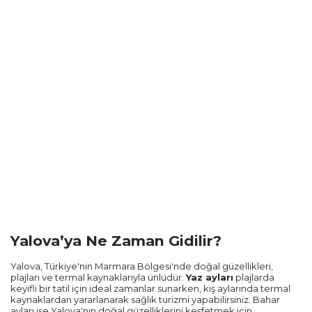
Yalova’ya Ne Zaman Gidilir?
Yalova, Türkiye'nin Marmara Bölgesi'nde doğal güzellikleri,
plajları ve termal kaynaklarıyla ünlüdür.
Yaz ayları
plajlarda
keyifli bir tatil için ideal zamanlar sunarken, kış aylarında termal
kaynaklardan yararlanarak sağlık turizmi yapabilirsiniz. Bahar
ayları ise Yalova'nın doğal güzelliklerini keşfetmek için