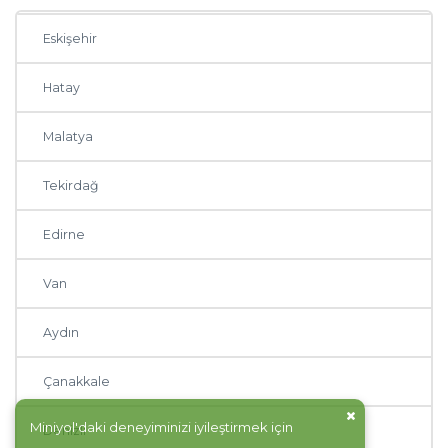
Eskişehir
Hatay
Malatya
Tekirdağ
Edirne
Van
Aydın
Çanakkale
Miniyol'daki deneyiminizi iyileştirmek için
Denizli