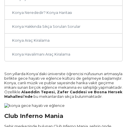
Konya Nerededir? Konya Haritası
Konya Hakkında Sıkça Sorulan Sorular
Diğer Şehirler
Konya Araç Kiralama
Adana
Konya Havalimanı Araç Kiralama
Antalya
Ankara
Son yıllarda Konya’daki üniversite öğrencisi nüfusunun artmasıyla
birlikte gece hayatı ve eğlence kültürü de gelişmeye başlamıştır.
Konya, canlı müzik ve publar sayesinde harika vakit geçirme
Muğla
imkanı sunan birçok eğlence mekanına ev sahipliği yapmaktadır.
Özellikle
Alaeddin Tepesi, Zafer Caddesi ve Bosna Hersek
Mahallesi’nde
bu mekanlardan sıkça bulunmaktadır.
Trabzon
Balıkesir
Club Inferno Mania
Şehir merkezinde bulunan Club Inferno Mania, şehrin önde
Mardin