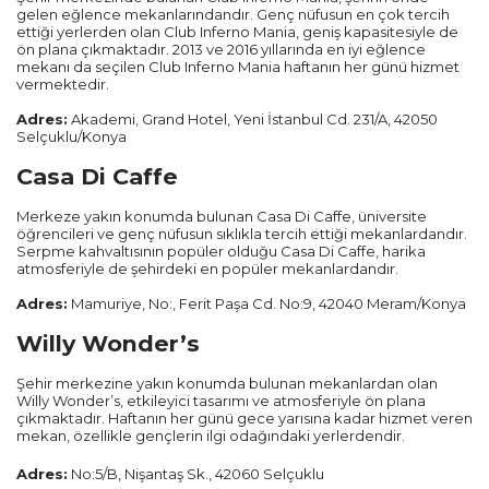
gelen eğlence mekanlarındandır. Genç nüfusun en çok tercih
ettiği yerlerden olan Club Inferno Mania, geniş kapasitesiyle de
ön plana çıkmaktadır. 2013 ve 2016 yıllarında en iyi eğlence
Diyarbakır
mekanı da seçilen Club Inferno Mania haftanın her günü hizmet
vermektedir.
Kayseri
Adres:
Akademi, Grand Hotel, Yeni İstanbul Cd. 231/A, 42050
Selçuklu/Konya
Rize
Casa Di Caffe
Mersin
Merkeze yakın konumda bulunan Casa Di Caffe, üniversite
öğrencileri ve genç nüfusun sıklıkla tercih ettiği mekanlardandır.
Serpme kahvaltısının popüler olduğu Casa Di Caffe, harika
Manisa
atmosferiyle de şehirdeki en popüler mekanlardandır.
Adres:
Mamuriye, No:, Ferit Paşa Cd. No:9, 42040 Meram/Konya
Sakarya
Willy Wonder’s
Samsun
Şehir merkezine yakın konumda bulunan mekanlardan olan
Willy Wonder’s, etkileyici tasarımı ve atmosferiyle ön plana
çıkmaktadır. Haftanın her günü gece yarısına kadar hizmet veren
Ordu
mekan, özellikle gençlerin ilgi odağındaki yerlerdendir.
Adres:
No:5/B, Nişantaş Sk., 42060 Selçuklu
Zonguldak