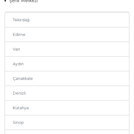
Şehir Merkezi
Malatya
Tekirdağ
Edirne
Van
Aydın
Çanakkale
Denizli
Kütahya
Sinop