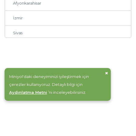
Afyonkarahisar
İzmir
Sivas
Tokat
Erzurum
Miniyol'daki deneyiminizi iyileştirmek için
Bursa
çerezler kullanıyoruz. Detaylı bilgi için
Aydınlatma Metni
’ni inceleyebilirsiniz.
Batman
Elazığ
İstanbul