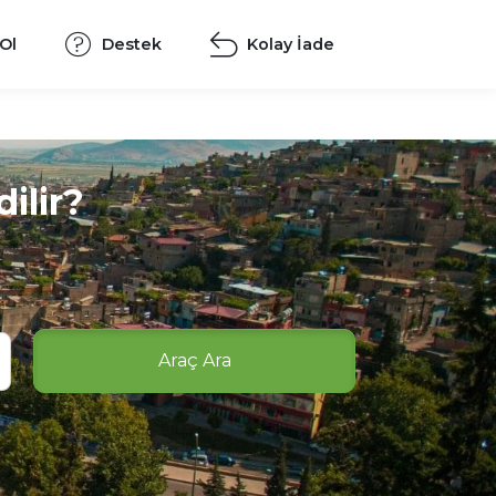
 Ol
Destek
Kolay İade
ilir?
Araç Ara