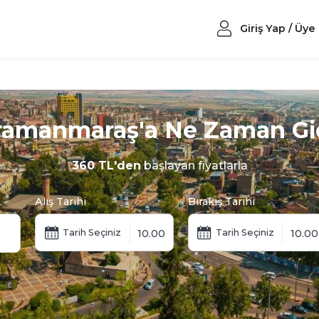
Giriş Yap / Üye
amanmaraş'a Ne Zaman Gid
360 TL'den
başlayan fiyatlarla
Alış Tarihi
Bırakış Tarihi