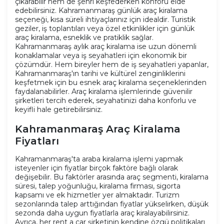
çıkarabilir hem de şehri keşfederken konforu elde
edebilirsiniz. Kahramanmaraş günlük araç kiralama
seçeneği, kısa süreli ihtiyaçlarınız için idealdir. Turistik
geziler, iş toplantıları veya özel etkinlikler için günlük
araç kiralama, esneklik ve pratiklik sağlar.
Kahramanmaraş aylık araç kiralama ise uzun dönemli
konaklamalar veya iş seyahatleri için ekonomik bir
çözümdür. Hem bireyler hem de iş seyahatleri yapanlar,
Kahramanmaraş'ın tarihi ve kültürel zenginliklerini
keşfetmek için bu esnek araç kiralama seçeneklerinden
faydalanabilirler. Araç kiralama işlemlerinde güvenilir
şirketleri tercih ederek, seyahatinizi daha konforlu ve
keyifli hale getirebilirsiniz.
Kahramanmaraş Araç Kiralama
Fiyatları
Kahramanmaraş'ta araba kiralama işlemi yapmak
isteyenler için fiyatlar birçok faktöre bağlı olarak
değişebilir. Bu faktörler arasında araç segmenti, kiralama
süresi, talep yoğunluğu, kiralama firması, sigorta
kapsamı ve ek hizmetler yer almaktadır. Turizm
sezonlarında talep arttığından fiyatlar yükselirken, düşük
sezonda daha uygun fiyatlarla araç kiralayabilirsiniz.
Ayrıca, her rent a car şirketinin kendine özgü politikaları