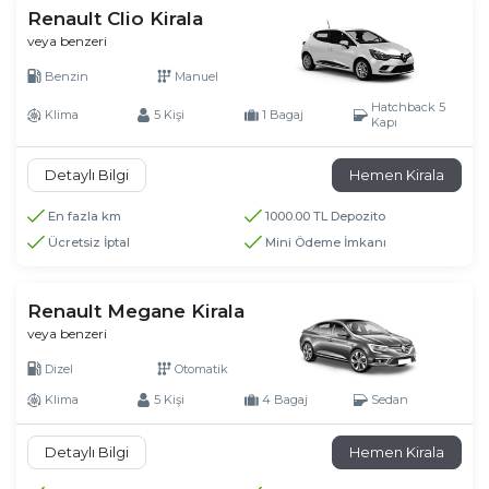
Renault Clio Kirala
veya benzeri
Benzin
Manuel
Hatchback 5
Klima
5 Kişi
1 Bagaj
Kapı
Detaylı Bilgi
Hemen Kirala
En fazla km
1000.00 TL Depozito
Ücretsiz İptal
Mini Ödeme İmkanı
Renault Megane Kirala
veya benzeri
Dizel
Otomatik
Klima
5 Kişi
4 Bagaj
Sedan
Detaylı Bilgi
Hemen Kirala