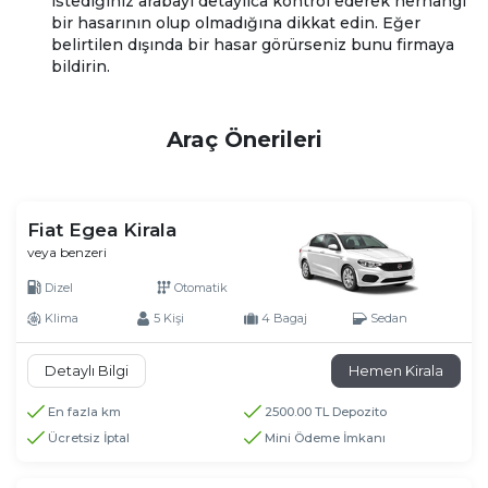
istediğiniz arabayı detaylıca kontrol ederek herhangi
bir hasarının olup olmadığına dikkat edin. Eğer
belirtilen dışında bir hasar görürseniz bunu firmaya
bildirin.
Araç Önerileri
Fiat Egea Kirala
veya benzeri
Dizel
Otomatik
Klima
5 Kişi
4 Bagaj
Sedan
Detaylı Bilgi
Hemen Kirala
En fazla km
2500.00 TL Depozito
Ücretsiz İptal
Mini Ödeme İmkanı