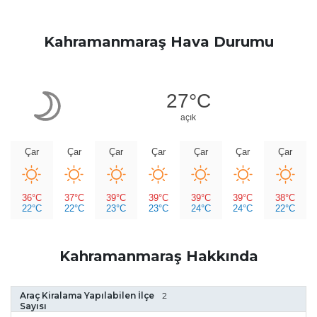
Kahramanmaraş Hava Durumu
27°C
açık
Çar
Çar
Çar
Çar
Çar
Çar
Çar
36°C
37°C
39°C
39°C
39°C
39°C
38°C
22°C
22°C
23°C
23°C
24°C
24°C
22°C
Kahramanmaraş Hakkında
Araç Kiralama Yapılabilen İlçe
2
Sayısı