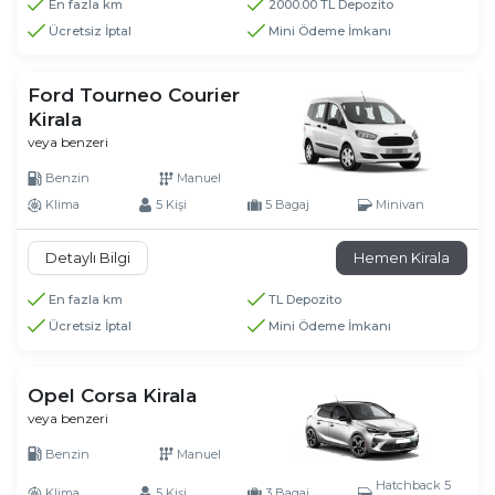
En fazla km
2000.00 TL Depozito
Ücretsiz İptal
Mini Ödeme İmkanı
Ford Tourneo Courier
Kirala
veya benzeri
Benzin
Manuel
Klima
5 Kişi
5 Bagaj
Minivan
Detaylı Bilgi
Hemen Kirala
En fazla km
TL Depozito
Ücretsiz İptal
Mini Ödeme İmkanı
Opel Corsa Kirala
veya benzeri
Benzin
Manuel
Hatchback 5
Klima
5 Kişi
3 Bagaj