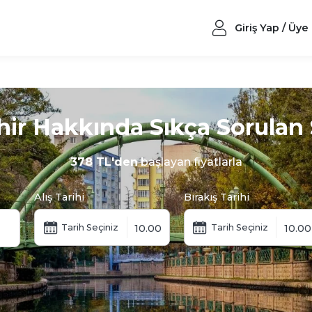
Giriş Yap / Üye
hir Hakkında Sıkça Sorulan 
378 TL'den
başlayan fiyatlarla
Alış Tarihi
Bırakış Tarihi