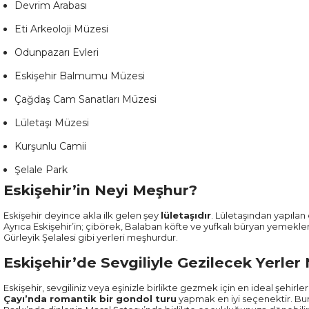
Devrim Arabası
Eti Arkeoloji Müzesi
Odunpazarı Evleri
Eskişehir Balmumu Müzesi
Çağdaş Cam Sanatları Müzesi
Lületaşı Müzesi
Kurşunlu Camii
Şelale Park
Eskişehir’in Neyi Meşhur?
Eskişehir deyince akla ilk gelen şey
lületaşıdır
. Lületaşından yapılan 
Ayrıca Eskişehir’in; çibörek, Balaban köfte ve yufkalı büryan yemekler
Gürleyik Şelalesi gibi yerleri meşhurdur.
Eskişehir’de Sevgiliyle Gezilecek Yerler
Eskişehir, sevgiliniz veya eşinizle birlikte gezmek için en ideal şehirle
Çayı’nda romantik bir gondol turu
yapmak en iyi seçenektir. Bun