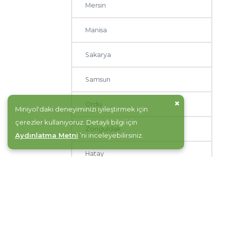
Mersin
Manisa
Sakarya
Samsun
Ordu
Miniyol'daki deneyiminizi iyileştirmek için
çerezler kullanıyoruz. Detaylı bilgi için
Zonguldak
Aydınlatma Metni
’ni inceleyebilirsiniz.
Hatay
Malatya
Tekirdağ