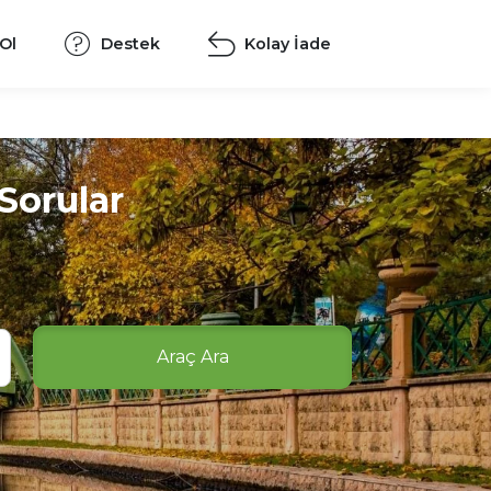
 Ol
Destek
Kolay İade
Sorular
Araç Ara