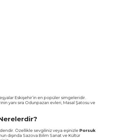
eşyalar Eskişehir’in en popüler simgeleridir.
inin yanı sıra Odunpazarı evleri, Masal Şatosu ve
 Nerelerdir?
rdendir. Özellikle sevgiliniz veya eşinizle
Porsuk
un dışında Sazova Bilim Sanat ve Kültür