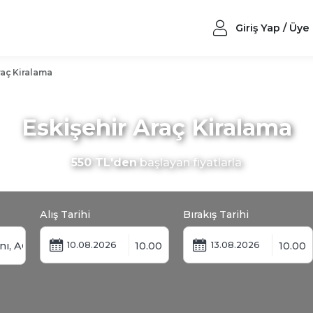
Giriş Yap / Üye
raç Kiralama
Eskişehir Araç Kiralama
550 TL'den
başlayan fiyatlarla
Alış Tarihi
Bırakış Tarihi