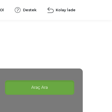
 Ol
Destek
Kolay İade
Araç Ara