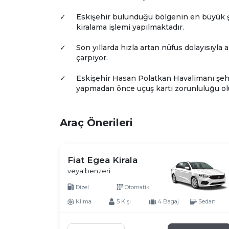
✓
Eskişehir bulunduğu bölgenin en büyük şeh
kiralama işlemi yapılmaktadır.
✓
Son yıllarda hızla artan nüfus dolayısıyl
çarpıyor.
✓
Eskişehir Hasan Polatkan Havalimanı şehr
yapmadan önce uçuş kartı zorunluluğu olu
Araç Önerileri
Fiat Egea Kirala
veya benzeri
Dizel
Otomatik
Klima
5 Kişi
4 Bagaj
Sedan