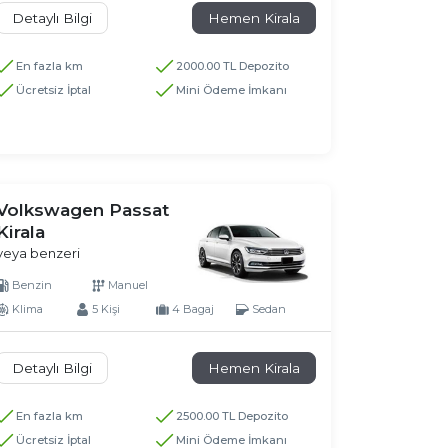
Detaylı Bilgi
Hemen Kirala
En fazla km
2000.00 TL Depozito
Ücretsiz İptal
Mini Ödeme İmkanı
Volkswagen Passat
Kirala
veya benzeri
Benzin
Manuel
Klima
5 Kişi
4 Bagaj
Sedan
Detaylı Bilgi
Hemen Kirala
En fazla km
2500.00 TL Depozito
Ücretsiz İptal
Mini Ödeme İmkanı