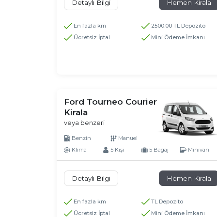
Detaylı Bilgi
Hemen Kirala
En fazla km
2500.00 TL Depozito
Ücretsiz İptal
Mini Ödeme İmkanı
Ford Tourneo Courier
Kirala
veya benzeri
Benzin
Manuel
Klima
5 Kişi
5 Bagaj
Minivan
Detaylı Bilgi
Hemen Kirala
En fazla km
TL Depozito
Ücretsiz İptal
Mini Ödeme İmkanı