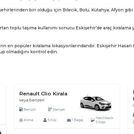
irlerinden biri olduğu için Bilecik, Bolu, Kütahya, Afyon gibi 
a artan toplu taşıma kullanımı sonucu Eskişehir’de araç kirala
in en popüler kiralama lokasyonlarındandır. Eskişehir Hasan P
p olmadığını kontrol edin.
Renault Clio Kirala
veya benzeri
Benzin
Manuel
Hatchback
Klima
5 Kişi
1 Bagaj
5 Kapı