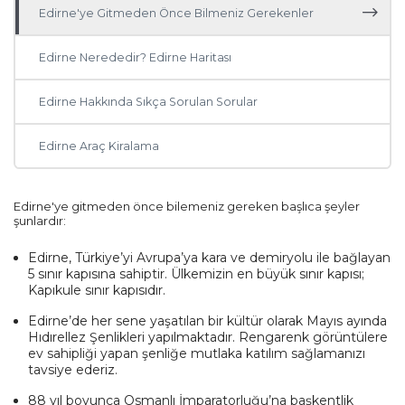
Mardin
Edirne'ye Gitmeden Önce Bilmeniz Gerekenler
Diyarbakır
Edirne Nerededir? Edirne Haritası
Kayseri
Edirne Hakkında Sıkça Sorulan Sorular
Rize
Edirne Araç Kiralama
Mersin
Edirne'ye gitmeden önce bilemeniz gereken başlıca şeyler
şunlardır:
Manisa
Edirne, Türkiye’yi Avrupa’ya kara ve demiryolu ile bağlayan
Sakarya
5 sınır kapısına sahiptir. Ülkemizin en büyük sınır kapısı;
Kapıkule sınır kapısıdır.
Samsun
Edirne’de her sene yaşatılan bir kültür olarak Mayıs ayında
Hıdırellez Şenlikleri yapılmaktadır. Rengarenk görüntülere
ev sahipliği yapan şenliğe mutlaka katılım sağlamanızı
Ordu
tavsiye ederiz.
88 yıl boyunca Osmanlı İmparatorluğu’na başkentlik
Zonguldak