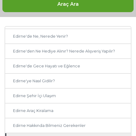
Araç Ara
Edirne'de Gezilecek Yerler
Edirne Otelleri: Edirne'de Nerede Kalınır?
Diğer Şehirler
Edirne'de Ne, Nerede Yenir?
Adana
Edirne'den Ne Hediye Alınır? Nerede Alışveriş Yapılır?
Antalya
Edirne'de Gece Hayatı ve Eğlence
Ankara
Edirne'ye Nasıl Gidilir?
Muğla
Edirne Şehir İçi Ulaşım
Trabzon
Edirne Araç Kiralama
Balıkesir
Edirne Hakkında Bilmeniz Gerekenler