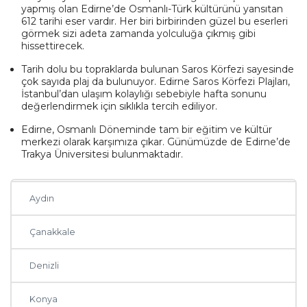
yapmış olan Edirne’de Osmanlı-Türk kültürünü yansıtan
612 tarihi eser vardır. Her biri birbirinden güzel bu eserleri
Eskişehir
görmek sizi adeta zamanda yolculuğa çıkmış gibi
hissettirecek.
Hatay
Tarih dolu bu topraklarda bulunan Saros Körfezi sayesinde
çok sayıda plaj da bulunuyor. Edirne Saros Körfezi Plajları,
İstanbul’dan ulaşım kolaylığı sebebiyle hafta sonunu
Malatya
değerlendirmek için sıklıkla tercih ediliyor.
Edirne, Osmanlı Döneminde tam bir eğitim ve kültür
Tekirdağ
merkezi olarak karşımıza çıkar. Günümüzde de Edirne’de
Trakya Üniversitesi bulunmaktadır.
Van
Aydın
Çanakkale
Denizli
Konya