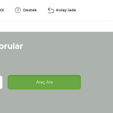
 Ol
Destek
Kolay İade
orular
Araç Ara