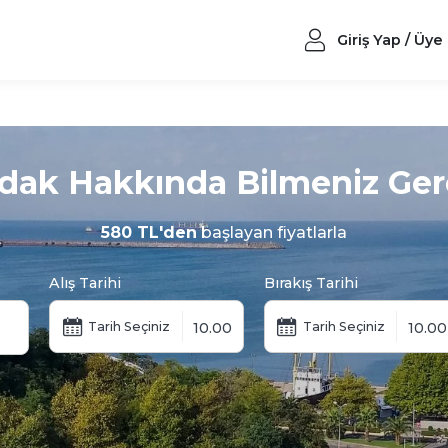
Giriş Yap / Üye
dak Hakkında Bilmeniz Ger
580 TL'den
başlayan fiyatlarla
Alış Tarihi
Bırakış Tarihi