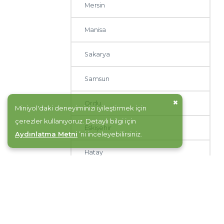
Mersin
Manisa
Sakarya
Samsun
Ordu
Miniyol'daki deneyiminizi iyileştirmek için
çerezler kullanıyoruz. Detaylı bilgi için
Eskişehir
Aydınlatma Metni
’ni inceleyebilirsiniz.
Hatay
Malatya
Tekirdağ