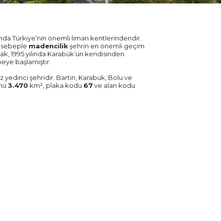
nda Türkiye’nin önemli liman kentlerindendir.
u sebeple
madencilik
şehrin en önemli geçim
ak, 1995 yılında Karabük’ün kendisinden
eye başlamıştır.
z yedinci şehridir. Bartın, Karabük, Bolu ve
ümü
3.470
km², plaka kodu
67
ve alan kodu