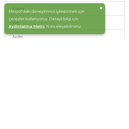
Edirne
Miniyol'daki deneyiminizi iyileştirmek için
çerezler kullanıyoruz. Detaylı bilgi için
Van
Aydınlatma Metni
’ni inceleyebilirsiniz.
Aydın
Çanakkale
Denizli
Konya
Kütahya
Sinop
Afyonkarahisar