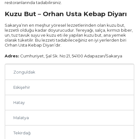
restoranlarında tadabilirsiniz.
Mersin
Kuzu But – Orhan Usta Kebap Diyarı
Sakarya’nın en meşhur yöresel lezzetlerinden olan kuzu but,
Manisa
lezzetli olduğu kadar doyurucudur. Tereyağı, salça, kırmızı biber,
un, tuz tavuk suyu ve kuzu eti ile yapılan kuzu but, ana yemek
olarak tüketilir. Bu lezzeti tadabileceğiniz en iyi yerlerden biri
Samsun
Orhan Usta Kebap Diyarı’dır.
Adres:
Cumhuriyet, Şal Sk. No:21, 54100 Adapazarı/Sakarya
Ordu
Zonguldak
Eskişehir
Hatay
Malatya
Tekirdağ