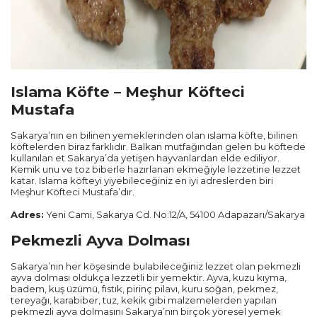
Antalya
Ankara
Islama Köfte – Meşhur Köfteci
Muğla
Mustafa
Sakarya’nın en bilinen yemeklerinden olan ıslama köfte, bilinen
Trabzon
köftelerden biraz farklıdır. Balkan mutfağından gelen bu köftede
kullanılan et Sakarya’da yetişen hayvanlardan elde ediliyor.
Kemik unu ve toz biberle hazırlanan ekmeğiyle lezzetine lezzet
Balıkesir
katar. Islama köfteyi yiyebileceğiniz en iyi adreslerden biri
Meşhur Köfteci Mustafa’dır.
Mardin
Adres:
Yeni Cami, Sakarya Cd. No:12/A, 54100 Adapazarı/Sakarya
Pekmezli Ayva Dolması
Diyarbakır
Sakarya’nın her köşesinde bulabileceğiniz lezzet olan pekmezli
Kayseri
ayva dolması oldukça lezzetli bir yemektir. Ayva, kuzu kıyma,
badem, kuş üzümü, fıstık, pirinç pilavı, kuru soğan, pekmez,
tereyağı, karabiber, tuz, kekik gibi malzemelerden yapılan
Rize
pekmezli ayva dolmasını Sakarya’nın birçok yöresel yemek