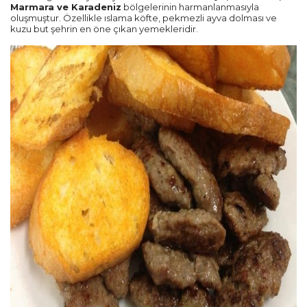
Marmara ve Karadeniz
bölgelerinin harmanlanmasıyla
oluşmuştur. Özellikle ıslama köfte, pekmezli ayva dolması ve
kuzu but şehrin en öne çıkan yemekleridir.
Diğer Şehirler
Adana