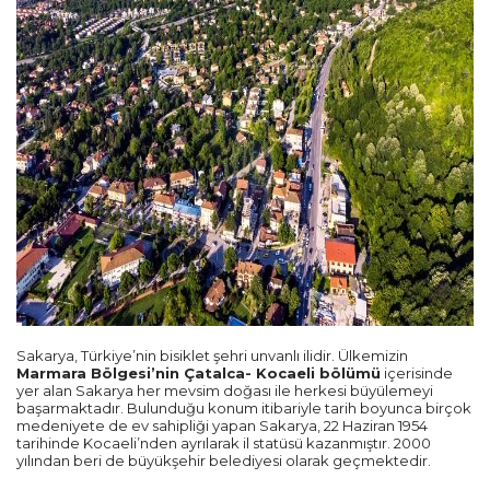
Rize
Mersin
Manisa
Samsun
Ordu
Zonguldak
Eskişehir
Sakarya, Türkiye’nin bisiklet şehri unvanlı ilidir. Ülkemizin
Marmara Bölgesi’nin Çatalca- Kocaeli bölümü
içerisinde
yer alan Sakarya her mevsim doğası ile herkesi büyülemeyi
Hatay
başarmaktadır. Bulunduğu konum itibariyle tarih boyunca birçok
medeniyete de ev sahipliği yapan Sakarya, 22 Haziran 1954
tarihinde Kocaeli’nden ayrılarak il statüsü kazanmıştır. 2000
Malatya
yılından beri de büyükşehir belediyesi olarak geçmektedir.