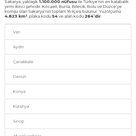
Sakarya, yaklaşık
1.100.000 nüfusu
ile Türkiye’nin en kalabalık
Tekirdağ
yirmi ikinci şehridir. Kocaeli, Bursa, Bilecik, Bolu ve Düzce’ye
komşu olan Sakarya’nın toplam 16 ilçesi bulunur. Yüzölçümü
4.823 km²
, plaka kodu
54
ve alan kodu
264’dir
.
Edirne
Van
Aydın
Çanakkale
Denizli
Konya
Kütahya
Sinop