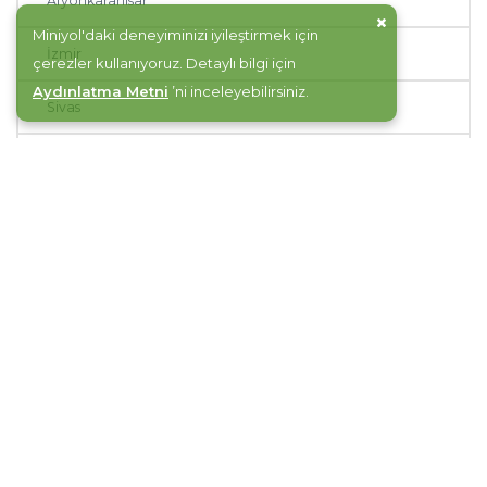
Afyonkarahisar
Miniyol'daki deneyiminizi iyileştirmek için
İzmir
çerezler kullanıyoruz. Detaylı bilgi için
Aydınlatma Metni
’ni inceleyebilirsiniz.
Sivas
Tokat
Erzurum
Bursa
Batman
Elazığ
İstanbul
Nevşehir