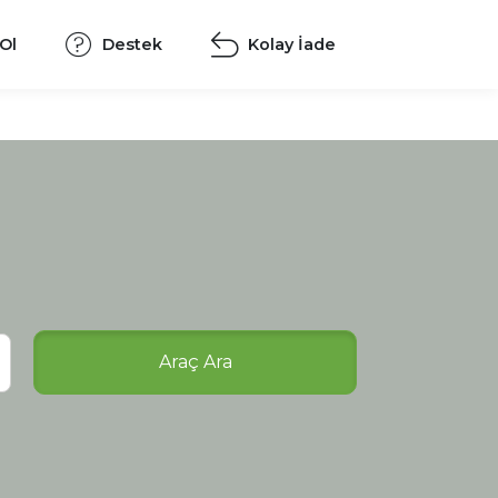
 Ol
Destek
Kolay İade
Araç Ara