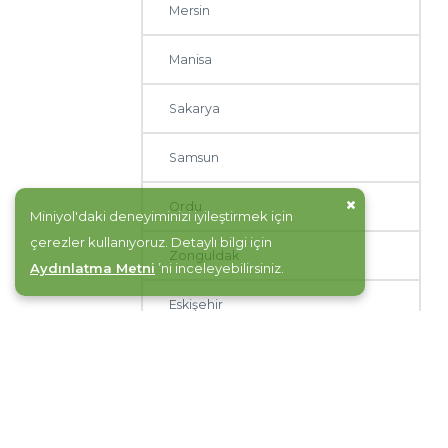
Mersin
Manisa
Sakarya
Samsun
Ordu
Miniyol'daki deneyiminizi iyileştirmek için
çerezler kullanıyoruz. Detaylı bilgi için
Zonguldak
Aydınlatma Metni
’ni inceleyebilirsiniz.
Eskişehir
Hatay
Malatya