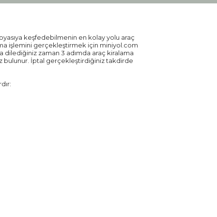
 doyasıya keşfedebilmenin en kolay yolu araç
alama işlemini gerçekleştirmek için miniyol.com
’da dilediğiniz zaman 3 adımda araç kiralama
 bulunur. İptal gerçekleştirdiğiniz takdirde
dır: