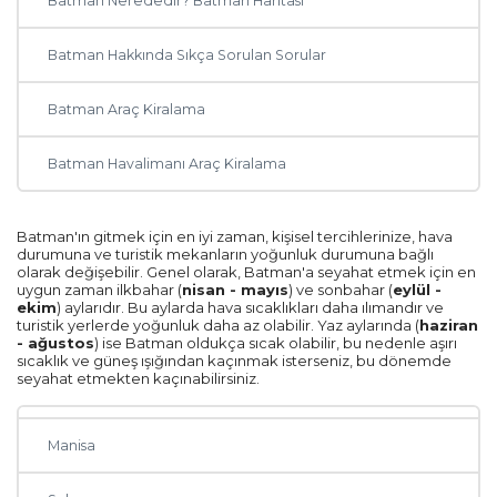
Batman Nerededir? Batman Haritası
Muğla
Batman Hakkında Sıkça Sorulan Sorular
Trabzon
Batman Araç Kiralama
Balıkesir
Batman Havalimanı Araç Kiralama
Mardin
Diyarbakır
Batman'ın gitmek için en iyi zaman, kişisel tercihlerinize, hava
durumuna ve turistik mekanların yoğunluk durumuna bağlı
olarak değişebilir. Genel olarak, Batman'a seyahat etmek için en
Kayseri
uygun zaman ilkbahar (
nisan - mayıs
) ve sonbahar (
eylül -
ekim
) aylarıdır. Bu aylarda hava sıcaklıkları daha ılımandır ve
turistik yerlerde yoğunluk daha az olabilir. Yaz aylarında (
haziran
Rize
- ağustos
) ise Batman oldukça sıcak olabilir, bu nedenle aşırı
sıcaklık ve güneş ışığından kaçınmak isterseniz, bu dönemde
seyahat etmekten kaçınabilirsiniz.
Mersin
Manisa