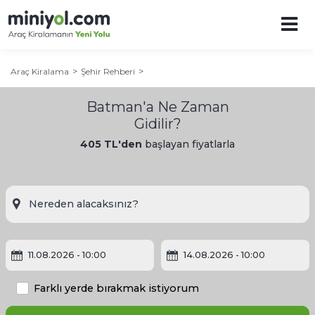
Araç Kiralama
Şehir Rehberi
Batman'a Ne Zaman
Gidilir?
405 TL'den
başlayan fiyatlarla
Batman Şehir Rehberi
Batman'a Ne Zaman Gidilir?
11.08.2026
- 10:00
14.08.2026
- 10:00
Batman'da Gezilecek Yerler
Farklı yerde bırakmak istiyorum