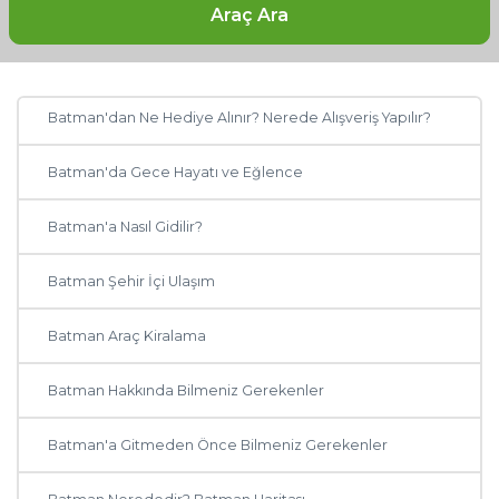
Batman Otelleri: Batman'da Nerede Kalınır?
Araç Ara
Batman'da Ne, Nerede Yenir?
Batman'dan Ne Hediye Alınır? Nerede Alışveriş Yapılır?
Batman'da Gece Hayatı ve Eğlence
Batman'a Nasıl Gidilir?
Batman Şehir İçi Ulaşım
Diğer Şehirler
Batman Araç Kiralama
Adana
Batman Hakkında Bilmeniz Gerekenler
Antalya
Batman'a Gitmeden Önce Bilmeniz Gerekenler
Ankara