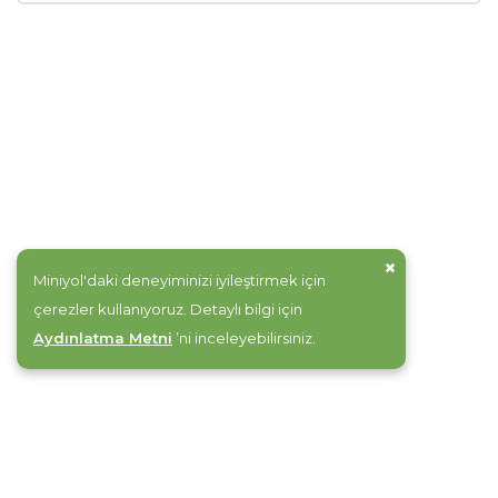
Aydın
Çanakkale
Denizli
Konya
Kütahya
Miniyol'daki deneyiminizi iyileştirmek için
çerezler kullanıyoruz. Detaylı bilgi için
Sinop
Aydınlatma Metni
’ni inceleyebilirsiniz.
Afyonkarahisar
İzmir
Sivas