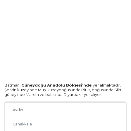
Zonguldak
Eskişehir
Hatay
Malatya
Tekirdağ
Edirne
Batman,
Güneydoğu Anadolu Bölgesi’nde
yer almaktadır.
Şehrin kuzeyinde Muş, kuzeydoğusunda Bitlis, doğusunda Siirt,
güneyinde Mardin ve batısında Diyarbakır yer alıyor.
Van
Aydın
Çanakkale