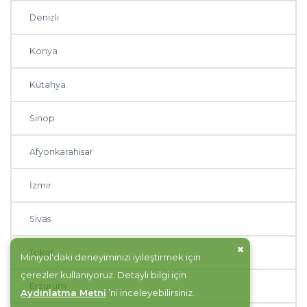
Denizli
Konya
Kütahya
Sinop
Afyonkarahisar
İzmir
Sivas
Tokat
Miniyol'daki deneyiminizi iyileştirmek için
çerezler kullanıyoruz. Detaylı bilgi için
Erzurum
Aydınlatma Metni
’ni inceleyebilirsiniz.