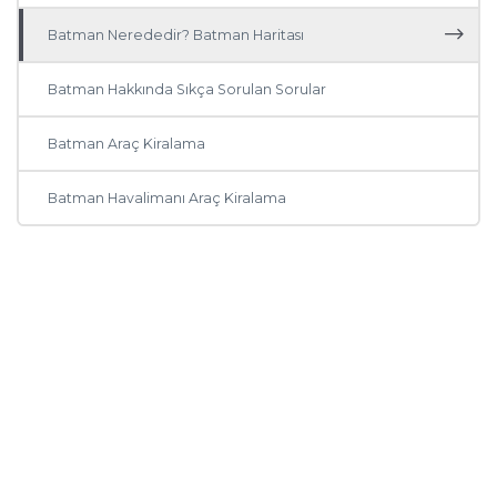
Batman Nerededir? Batman Haritası
Mardin
Batman Hakkında Sıkça Sorulan Sorular
Diyarbakır
Batman Araç Kiralama
Kayseri
Batman Havalimanı Araç Kiralama
Rize
Mersin
Manisa
Sakarya
Samsun
Ordu