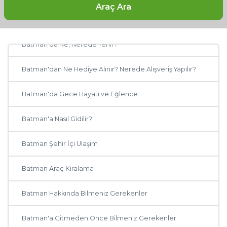
Araç Ara
Batman Otelleri: Batman'da Nerede Kalınır?
Batman'da Ne, Nerede Yenir?
Batman'dan Ne Hediye Alınır? Nerede Alışveriş Yapılır?
Diğer Şehirler
Batman'da Gece Hayatı ve Eğlence
Adana
Batman'a Nasıl Gidilir?
Antalya
Batman Şehir İçi Ulaşım
Ankara
Batman Araç Kiralama
Muğla
Batman Hakkında Bilmeniz Gerekenler
Trabzon
Batman'a Gitmeden Önce Bilmeniz Gerekenler
Balıkesir