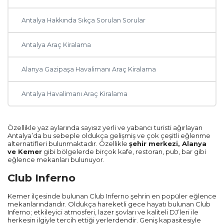
Antalya Hakkında Sıkça Sorulan Sorular
Diğer Şehirler
Antalya Araç Kiralama
Adana
Alanya Gazipaşa Havalimanı Araç Kiralama
Ankara
Antalya Havalimanı Araç Kiralama
Muğla
Özellikle yaz aylarında sayısız yerli ve yabancı turisti ağırlayan
Antalya’da bu sebeple oldukça gelişmiş ve çok çeşitli eğlenme
Trabzon
alternatifleri bulunmaktadır. Özellikle
şehir merkezi, Alanya
ve Kemer
gibi bölgelerde birçok kafe, restoran, pub, bar gibi
eğlence mekanları bulunuyor.
Balıkesir
Club Inferno
Mardin
Kemer ilçesinde bulunan Club Inferno şehrin en popüler eğlence
mekanlarındandır. Oldukça hareketli gece hayatı bulunan Club
Inferno; etkileyici atmosferi, lazer şovları ve kaliteli DJ’leri ile
Diyarbakır
herkesin ilgiyle tercih ettiği yerlerdendir. Geniş kapasitesiyle