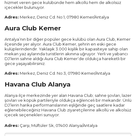
hizmet veren gece kulübünde hem alkollü hem de alkolsüz
içecekler bulunuyor.
Kayseri
Adres:
Merkez, Deniz Cd. No:1, 07980 Kemer/Antalya
Rize
Aura Club Kemer
Mersin
Antalya’nın bir diğer popüler gece kulübü olan Aura Club, Kemer
ilçesinde yer alıyor. Aura Club Kemer, şehrin en eski gece
kulüplerindendir. Yaklaşık 3.000 kişilik bir kapasiteye sahip olan
Manisa
mekan yaz aylarında turistlerin akınına uğruyor. Yerli ve yabancı
DJ’lerin sahne aldığı Aura Club Kemer’de oldukça hareketli bir
gece yaşayabilirsiniz.
Sakarya
Adres:
Merkez, Deniz Cd. No:3, 07980 Kemer/Antalya
Samsun
Havana Club Alanya
Alanya ilçe merkezinde yer alan Havana Club; sahne şovları, lazer
Ordu
şovları ve köpük partileriyle oldukça eğlenceli bir mekandır. Ünlü
DJ’lerin harika performanslarının eşliğinde geç saatlere kadar
eğlenebileceğiniz Havana Club ziyaretçilerine alkollü ve alkolsüz
Zonguldak
içecek seçenekleri sunuyor.
Adres:
Çarşı, Müftüler Sk, 07400 Alanya/Antalya
Eskişehir