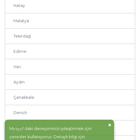
Hatay
Malatya
Tekirdağ
Edirne
Van
Aydın
Çanakkale
Denizli
Konya
Miniyol'daki deneyiminizi iyileştirmek için
çerezler kullanıyoruz. Detaylı bilgi için