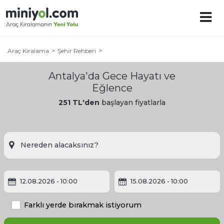
Araç Kiralama
Şehir Rehberi
Antalya'da Gece Hayatı ve
Eğlence
251 TL'den
başlayan fiyatlarla
Antalya Şehir Rehberi
Antalya’ya Ne Zaman Gidilir?
12.08.2026
- 10:00
15.08.2026
- 10:00
Antalya Gezilecek Yerler
Farklı yerde bırakmak istiyorum
Antalya Otelleri: Antalya’da Nerede Kalınır?