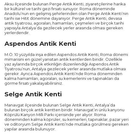
Aksu ilçesinde bulunan Perge Antik Kenti, ziyaretçilerine harika
bir kültürel ve tarihi gezi fırsatı sunuyor. Roma döneminde
Anadolu’nun en gelişmiş şehirlerinden olan Perge Antik Kenti’nin
tarihi ise Hitit dönemine dayanıyor. Perge Antik Kenti, devasa
antik tiyatrosu, agoraları, hamamları, çeşmeleri ve birçok tarihi
yapısıyla Antalya’da gezilecek yerler arasında olması gereken
yerlerdendir.
Aspendos Antik Kenti
M.Ö. 10 yüzyılda inşa edilen Aspendos Antik Kenti, Roma dönemi
mimarisini en güzel yansıtan antik kentlerden biridir. Özellikle
yaz aylarında birçok etkinliğin düzenlendiği Aspendos Antik
Tiyatrosu’nun, Antalya gezilecek yerler arasında mutlaka olması
gerekir. Ayrıca Aspendos Antik Kenti’nde Roma döneminden
kalma hamamları, agoraları, su kemerlerini ve tapınakları da
görme fırsatı yakalayabilirsiniz.
Selge Antik Kenti
Manavgat ilçesinde bulunan Selge Antik Kenti, Antalya’da
bulunan birçok antik kentten biridir. Manavgat’ın ünlü kanyonu
Köprülü Kanyon Milli Parkı içerisinde yer alıyor. Roma
döneminden kalma köprüler, su kemerleri, tapınaklar, pazar yeri
ve oditoryum Selge Antik Kenti’nde mutlaka görülmesi gereken
yapılar arasında bulunuyor.