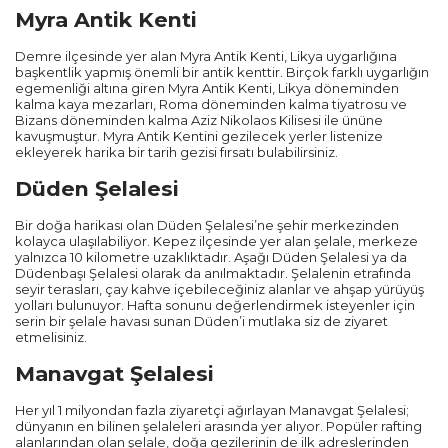
Myra Antik Kenti
Demre ilçesinde yer alan Myra Antik Kenti, Likya uygarlığına
başkentlik yapmış önemli bir antik kenttir. Birçok farklı uygarlığın
egemenliği altına giren Myra Antik Kenti, Likya döneminden
kalma kaya mezarları, Roma döneminden kalma tiyatrosu ve
Bizans döneminden kalma Aziz Nikolaos Kilisesi ile ününe
kavuşmuştur. Myra Antik Kentini gezilecek yerler listenize
ekleyerek harika bir tarih gezisi fırsatı bulabilirsiniz.
Düden Şelalesi
Bir doğa harikası olan Düden Şelalesi’ne şehir merkezinden
kolayca ulaşılabiliyor. Kepez ilçesinde yer alan şelale, merkeze
yalnızca 10 kilometre uzaklıktadır. Aşağı Düden Şelalesi ya da
Düdenbaşı Şelalesi olarak da anılmaktadır. Şelalenin etrafında
seyir terasları, çay kahve içebileceğiniz alanlar ve ahşap yürüyüş
yolları bulunuyor. Hafta sonunu değerlendirmek isteyenler için
serin bir şelale havası sunan Düden’i mutlaka siz de ziyaret
etmelisiniz.
Manavgat Şelalesi
Her yıl 1 milyondan fazla ziyaretçi ağırlayan Manavgat Şelalesi;
dünyanın en bilinen şelaleleri arasında yer alıyor. Popüler rafting
alanlarından olan şelale, doğa gezilerinin de ilk adreslerinden