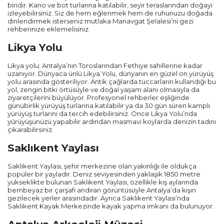
biridir. Kano ve bot turlarına katılabilir, seyir teraslarından doğayı
Diğer Şehirler
izleyebilirsiniz. Siz de hem eğlenmek hem de ruhunuzu doğada
dinlendirmek isterseniz mutlaka Manavgat Şelalesi’ni gezi
rehberinize eklemelisiniz.
Adana
Likya Yolu
Ankara
Likya yolu; Antalya’nın Toroslarından Fethiye sahillerine kadar
uzanıyor. Dünyaca ünlü Likya Yolu, dünyanın en güzel on yürüyüş
yolu arasında gösteriliyor. Antik çağlarda tüccarların kullandığı bu
Muğla
yol, zengin bitki örtüsüyle ve doğal yaşam alanı olmasıyla da
ziyaretçilerini büyülüyor. Profesyonel rehberler eşliğinde
günübirlik yürüyüş turlarına katılabilir ya da 30 gün süren kamplı
Trabzon
yürüyüş turlarını da tercih edebilirsiniz. Önce Likya Yolu’nda
yürüyüşünüzü yapabilir ardından masmavi koylarda denizin tadını
çıkarabilirsiniz.
Balıkesir
Saklıkent Yaylası
Mardin
Saklıkent Yaylası, şehir merkezine olan yakınlığı ile oldukça
popüler bir yayladır. Deniz seviyesinden yaklaşık 1850 metre
yükseklikte bulunan Saklıkent Yaylası, özellikle kış aylarında
Diyarbakır
bembeyaz bir çarşafı andıran görüntüsüyle Antalya’da kışın
gezilecek yerler arasındadır. Ayrıca Saklıkent Yaylası’nda
Saklıkent Kayak Merkezinde kayak yapma imkanı da bulunuyor.
Kayseri