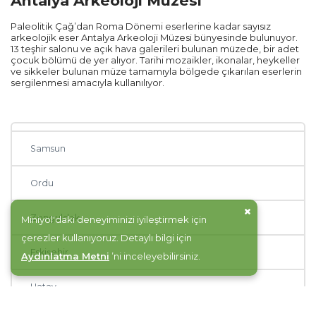
Antalya Arkeoloji Müzesi
Rize
Paleolitik Çağ’dan Roma Dönemi eserlerine kadar sayısız
arkeolojik eser Antalya Arkeoloji Müzesi bünyesinde bulunuyor.
Mersin
13 teşhir salonu ve açık hava galerileri bulunan müzede, bir adet
çocuk bölümü de yer alıyor. Tarihi mozaikler, ikonalar, heykeller
ve sikkeler bulunan müze tamamıyla bölgede çıkarılan eserlerin
Manisa
sergilenmesi amacıyla kullanılıyor.
Sakarya
Samsun
Ordu
Zonguldak
Miniyol'daki deneyiminizi iyileştirmek için
çerezler kullanıyoruz. Detaylı bilgi için
Eskişehir
Aydınlatma Metni
’ni inceleyebilirsiniz.
Hatay