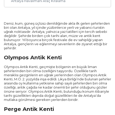
Antalya Havalimanı Araç Kiralama
Deniz, kum, güneş üçlüsü denildiğinde akla ilk gelen şehirlerden
biri olan Antalya, yıl içinde yüzbinlerce yerli ve yabancı turistin
uğrak noktasıdır. Antalya, yalnızca yaz tatilleri için tercih sebebi
değildir. Şehirde birden çok tarihi alan, müze ve antik kent
bulunuyor. Yıl boyunca birçok festivale de ev sahipliği yapan
Antalya, gençlerin ve eğlenmeyi sevenlerin de ziyaret ettiği bir
şehirdir.
Olympos Antik Kenti
Olympos Antik Kenti, geçmişte bölgenin en büyük liman
şehirlerinden biri olma özelliğini taşıyordu. Özellikle tarih
meraklısı gezginlerin en uğrak yerlerinden olan Olympos Antik
Kenti, M.Ö. 2. yüzyılda inşa edildi. Likya Birliği’nde bulunan şehirler
arasında oy kullanma yetkisine sahip sayılı şehirlerden biri olma
özelliği, antik çağda ne kadar önemli bir şehir olduğunu gözler
önüne seriyor. Olympos Antik Kenti, bulunduğu konum itibariyle
tarihi güzellikleri dışında doğal güzellikleri ile de Antalya’da
mutlaka görülmesi gereken yerlerden biridir.
Perge Antik Kenti