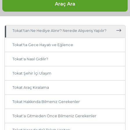
Tokat Otelleri: Tokat'ta Nerede Kalınır?
Araç Ara
Tokat'ta Ne, Nerede Yenir?
Diğer Şehirler
Tokat'tan Ne Hediye Alınır? Nerede Alışveriş Yapılır?
Adana
Tokat'ta Gece Hayatı ve Eğlence
Antalya
Tokat'a Nasıl Gidilir?
Ankara
Tokat Şehir İçi Ulaşım
Muğla
Tokat Araç Kiralama
Trabzon
Tokat Hakkında Bilmeniz Gerekenler
Balıkesir
Tokat'a Gitmeden Önce Bilmeniz Gerekenler
Mardin