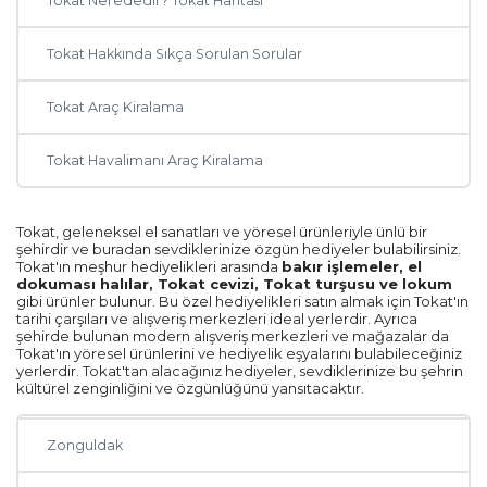
Tokat Nerededir? Tokat Haritası
Diyarbakır
Tokat Hakkında Sıkça Sorulan Sorular
Kayseri
Tokat Araç Kiralama
Rize
Tokat Havalimanı Araç Kiralama
Mersin
Tokat, geleneksel el sanatları ve yöresel ürünleriyle ünlü bir
Manisa
şehirdir ve buradan sevdiklerinize özgün hediyeler bulabilirsiniz.
Tokat'ın meşhur hediyelikleri arasında
bakır işlemeler, el
dokuması halılar, Tokat cevizi, Tokat turşusu ve lokum
Sakarya
gibi ürünler bulunur. Bu özel hediyelikleri satın almak için Tokat'ın
tarihi çarşıları ve alışveriş merkezleri ideal yerlerdir. Ayrıca
şehirde bulunan modern alışveriş merkezleri ve mağazalar da
Samsun
Tokat'ın yöresel ürünlerini ve hediyelik eşyalarını bulabileceğiniz
yerlerdir. Tokat'tan alacağınız hediyeler, sevdiklerinize bu şehrin
kültürel zenginliğini ve özgünlüğünü yansıtacaktır.
Ordu
Zonguldak