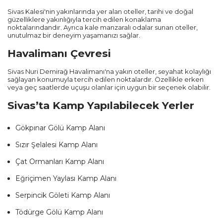
Muğla
Sivas Kalesi'nin yakınlarında yer alan oteller, tarihi ve doğal
güzelliklere yakınlığıyla tercih edilen konaklama
noktalarındandır. Ayrıca kale manzaralı odalar sunan oteller,
Trabzon
unutulmaz bir deneyim yaşamanızı sağlar.
Havalimanı Çevresi
Balıkesir
Sivas Nuri Demirağ Havalimanı'na yakın oteller, seyahat kolaylığı
sağlayan konumuyla tercih edilen noktalardır. Özellikle erken
Mardin
veya geç saatlerde uçuşu olanlar için uygun bir seçenek olabilir.
Sivas’ta Kamp Yapılabilecek Yerler
Diyarbakır
Gökpınar Gölü Kamp Alanı
Kayseri
Sızır Şelalesi Kamp Alanı
Rize
Çat Ormanları Kamp Alanı
Mersin
Eğriçimen Yaylası Kamp Alanı
Serpincik Göleti Kamp Alanı
Manisa
Tödürge Gölü Kamp Alanı