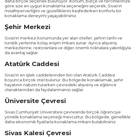
daha birçok seçenek bulunuyor. Konum, bütçe ve tercihlerinize
göre size en uygun konaklama seçeneğini seçerek, Sivas'ın
misafirperverliğini ve güzelliklerini keşfederken konforlu bir
konaklama deneyimi yaşayabilirsiniz.
Şehir Merkezi
Sivas'ın merkezi konumunda yer alan oteller, şehrin tarihi ve
turistik yerlerine kolay erişim imkanı sunar. Ayrıca alışveriş
merkezlerine, restoranlara ve diğer önemli noktalara yakınlığıyla
da avantaj sağlar.
Atatürk Caddesi
Sivas'ın en işlek caddelerinden biri olan Atatürk Caddesi
boyunca birçok otel bulunur. Bu bölgede konaklamak, şehir
Diğer Şehirler
hayatının nabzını tutarken çevredeki alışveriş ve eğlence
olanaklarından da faydalanmanızı sağlar.
Adana
Üniversite Çevresi
Antalya
Sivas Cumhuriyet Üniversitesi çevresinde birçok öğrenciye
yönelik konaklama seçeneği mevcuttur. Bu bölgede, genellikle
daha ekonomik fiyatlarla konaklama imkanı bulabilirsiniz.
Ankara
Sivas Kalesi Çevresi