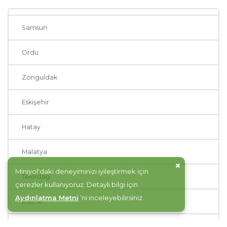
Sakarya
Samsun
Ordu
Zonguldak
Eskişehir
Hatay
Malatya
Miniyol'daki deneyiminizi iyileştirmek için
Tekirdağ
çerezler kullanıyoruz. Detaylı bilgi için
Aydınlatma Metni
’ni inceleyebilirsiniz.
Edirne
Van