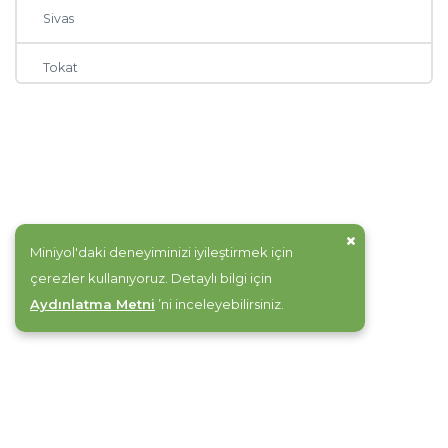
Sivas
Tokat
Erzurum
Bursa
Batman
Miniyol'daki deneyiminizi iyileştirmek için
Elazığ
çerezler kullanıyoruz. Detaylı bilgi için
Aydınlatma Metni
’ni inceleyebilirsiniz.
İstanbul
Nevşehir
Şırnak