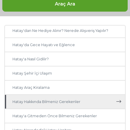
Hatay Otelleri: Hatay'da Nerede Kalınır?
Araç Ara
Ankara
Hatay'da Ne, Nerede Yenir?
Muğla
Hatay'dan Ne Hediye Alınır? Nerede Alışveriş Yapılır?
Trabzon
Hatay'da Gece Hayatı ve Eğlence
Balıkesir
Hatay'a Nasıl Gidilir?
Mardin
Hatay Şehir İçi Ulaşım
Diyarbakır
Hatay Araç Kiralama
Kayseri
Hatay Hakkında Bilmeniz Gerekenler
Rize
Hatay'a Gitmeden Önce Bilmeniz Gerekenler
Mersin