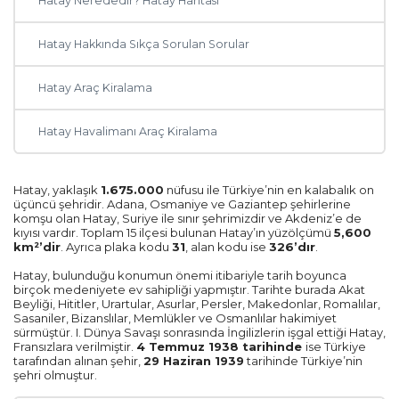
Hatay Nerededir? Hatay Haritası
Manisa
Hatay Hakkında Sıkça Sorulan Sorular
Sakarya
Hatay Araç Kiralama
Samsun
Hatay Havalimanı Araç Kiralama
Ordu
Hatay, yaklaşık
1.675.000
nüfusu ile Türkiye’nin en kalabalık on
üçüncü şehridir. Adana, Osmaniye ve Gaziantep şehirlerine
Zonguldak
komşu olan Hatay, Suriye ile sınır şehrimizdir ve Akdeniz’e de
kıyısı vardır. Toplam 15 ilçesi bulunan Hatay’ın yüzölçümü
5,600
km²’dir
. Ayrıca plaka kodu
31
, alan kodu ise
326’dır
.
Eskişehir
Hatay, bulunduğu konumun önemi itibariyle tarih boyunca
birçok medeniyete ev sahipliği yapmıştır. Tarihte burada Akat
Malatya
Beyliği, Hititler, Urartular, Asurlar, Persler, Makedonlar, Romalılar,
Sasaniler, Bizanslılar, Memlükler ve Osmanlılar hakimiyet
sürmüştür. I. Dünya Savaşı sonrasında İngilizlerin işgal ettiği Hatay,
Tekirdağ
Fransızlara verilmiştir.
4 Temmuz 1938 tarihinde
ise Türkiye
tarafından alınan şehir,
29 Haziran 1939
tarihinde Türkiye’nin
şehri olmuştur.
Edirne