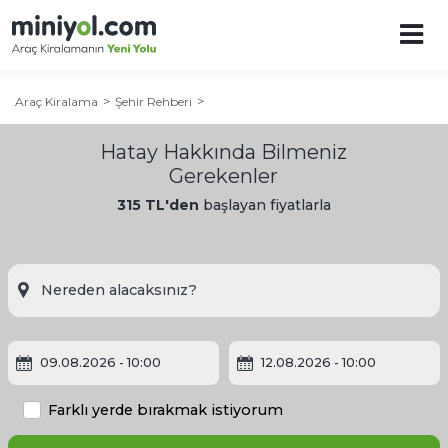
Araç Kiralama
Şehir Rehberi
Hatay Hakkında Bilmeniz
Gerekenler
315 TL'den
başlayan fiyatlarla
Hatay Şehir Rehberi
Diğer Şehirler
Hatay'a Ne Zaman Gidilir?
09.08.2026
- 10:00
12.08.2026
- 10:00
Adana
Hatay'da Gezilecek Yerler
Farklı yerde bırakmak istiyorum
Antalya