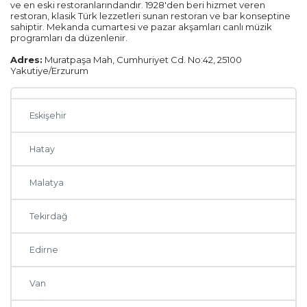
ve en eski restoranlarındandır. 1928'den beri hizmet veren
Samsun
restoran, klasik Türk lezzetleri sunan restoran ve bar konseptine
sahiptir. Mekanda cumartesi ve pazar akşamları canlı müzik
programları da düzenlenir.
Ordu
Adres:
Muratpaşa Mah, Cumhuriyet Cd. No:42, 25100
Yakutiye/Erzurum
Zonguldak
Eskişehir
Hatay
Malatya
Tekirdağ
Edirne
Van