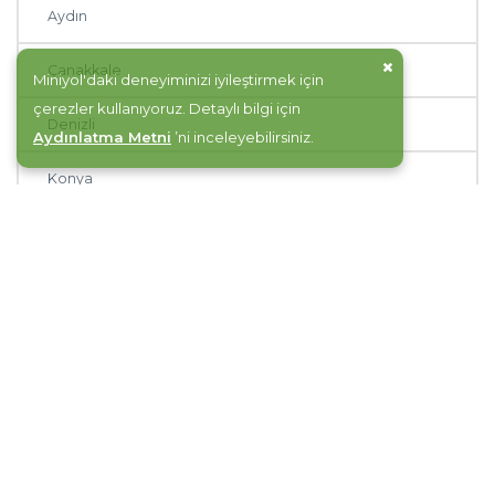
Aydın
Çanakkale
Miniyol'daki deneyiminizi iyileştirmek için
çerezler kullanıyoruz. Detaylı bilgi için
Denizli
Aydınlatma Metni
’ni inceleyebilirsiniz.
Konya
Kütahya
Sinop
Afyonkarahisar
İzmir
Sivas