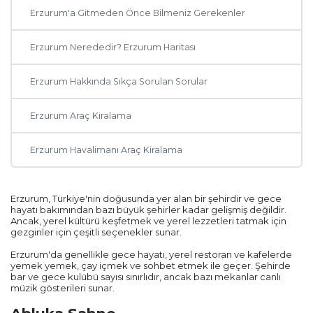
Erzurum'a Gitmeden Önce Bilmeniz Gerekenler
Erzurum Nerededir? Erzurum Haritası
Erzurum Hakkında Sıkça Sorulan Sorular
Erzurum Araç Kiralama
Erzurum Havalimanı Araç Kiralama
Diğer Şehirler
Adana
Erzurum, Türkiye'nin doğusunda yer alan bir şehirdir ve gece
hayatı bakımından bazı büyük şehirler kadar gelişmiş değildir.
Ancak, yerel kültürü keşfetmek ve yerel lezzetleri tatmak için
Antalya
gezginler için çeşitli seçenekler sunar.
Erzurum'da genellikle gece hayatı, yerel restoran ve kafelerde
Ankara
yemek yemek, çay içmek ve sohbet etmek ile geçer. Şehirde
bar ve gece kulübü sayısı sınırlıdır, ancak bazı mekanlar canlı
müzik gösterileri sunar.
Muğla