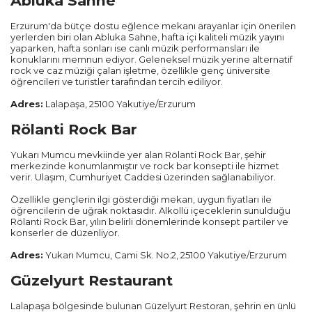
Abluka Sahne
Trabzon
Erzurum'da bütçe dostu eğlence mekanı arayanlar için önerilen
yerlerden biri olan Abluka Sahne, hafta içi kaliteli müzik yayını
yaparken, hafta sonları ise canlı müzik performansları ile
Balıkesir
konuklarını memnun ediyor. Geleneksel müzik yerine alternatif
rock ve caz müziği çalan işletme, özellikle genç üniversite
öğrencileri ve turistler tarafından tercih ediliyor.
Mardin
Adres:
Lalapaşa, 25100 Yakutiye/Erzurum
Diyarbakır
Rölanti Rock Bar
Yukarı Mumcu mevkiinde yer alan Rölanti Rock Bar, şehir
Kayseri
merkezinde konumlanmıştır ve rock bar konsepti ile hizmet
verir. Ulaşım, Cumhuriyet Caddesi üzerinden sağlanabiliyor.
Rize
Özellikle gençlerin ilgi gösterdiği mekan, uygun fiyatları ile
öğrencilerin de uğrak noktasıdır. Alkollü içeceklerin sunulduğu
Rölanti Rock Bar, yılın belirli dönemlerinde konsept partiler ve
Mersin
konserler de düzenliyor.
Adres:
Yukarı Mumcu, Cami Sk. No:2, 25100 Yakutiye/Erzurum
Manisa
Güzelyurt Restaurant
Sakarya
Lalapaşa bölgesinde bulunan Güzelyurt Restoran, şehrin en ünlü