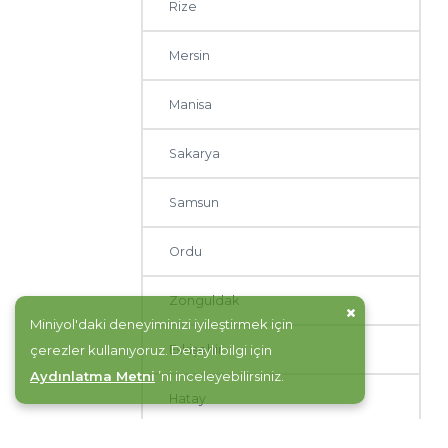
Rize
Mersin
Manisa
Sakarya
Samsun
Ordu
Zonguldak
Miniyol'daki deneyiminizi iyileştirmek için
Eskişehir
çerezler kullanıyoruz. Detaylı bilgi için
Aydınlatma Metni
’ni inceleyebilirsiniz.
Hatay
Malatya