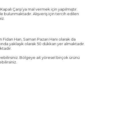
palı Çarşı’ya mal vermek için yapılmıştır.
 bulunmaktadır. Alışveriş için tercih edilen
iz.
lan Fidan Han, Saman Pazarı Hanı olarak da
tında yaklaşık olarak 50 dükkan yer almaktadır.
ktadır.
yebilirsiniz. Bölgeye ait yöresel birçok ürünü
ilirsiniz.