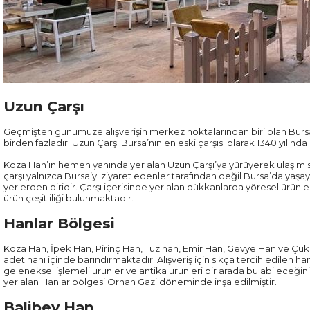
Uzun Çarşı
Geçmişten günümüze alışverişin merkez noktalarından biri olan Bursa’
birden fazladır. Uzun Çarşı Bursa’nın en eski çarşısı olarak 1340 yılın
Koza Han’ın hemen yanında yer alan Uzun Çarşı’ya yürüyerek ulaşım sa
çarşı yalnızca Bursa’yı ziyaret edenler tarafından değil Bursa’da yaşaya
yerlerden biridir. Çarşı içerisinde yer alan dükkanlarda yöresel ürün
ürün çeşitliliği bulunmaktadır.
Hanlar Bölgesi
Koza Han, İpek Han, Pirinç Han, Tuz han, Emir Han, Gevye Han ve Çu
adet hanı içinde barındırmaktadır. Alışveriş için sıkça tercih edilen hanl
geleneksel işlemeli ürünler ve antika ürünleri bir arada bulabileceğin
yer alan Hanlar bölgesi Orhan Gazi döneminde inşa edilmiştir.
Balibey Han