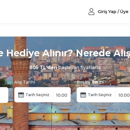
Giriş Yap / Üye
 Hediye Alınır? Nerede Alışv
805 TL'den
başlayan fiyatlarla
Alış Tarihi
Bırakış Tarihi