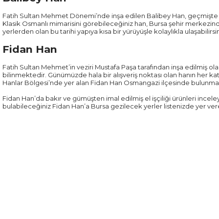
Fatih Sultan Mehmet Dönemi’nde inşa edilen Balibey Han, geçmişte Ka
Klasik Osmanlı mimarisini görebileceğiniz han, Bursa şehir merkezinde
yerlerden olan bu tarihi yapıya kısa bir yürüyüşle kolaylıkla ulaşabilirsin
Fidan Han
Fatih Sultan Mehmet’in veziri Mustafa Paşa tarafından inşa edilmiş o
bilinmektedir. Günümüzde hala bir alışveriş noktası olan hanın her ka
Hanlar Bölgesi’nde yer alan Fidan Han Osmangazi ilçesinde bulunma
Fidan Han’da bakır ve gümüşten imal edilmiş el işçiliği ürünleri incele
bulabileceğiniz Fidan Han’a Bursa gezilecek yerler listenizde yer vereb