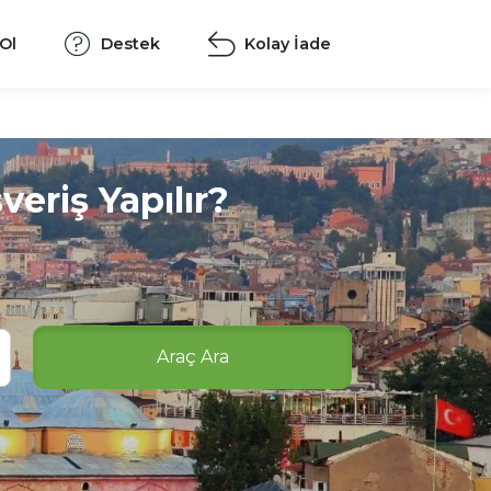
 Ol
Destek
Kolay İade
eriş Yapılır?
Araç Ara