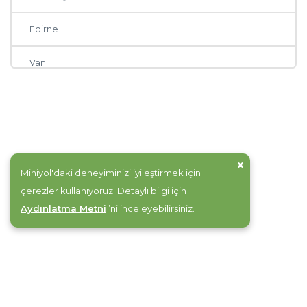
Edirne
Van
Aydın
Çanakkale
Denizli
Miniyol'daki deneyiminizi iyileştirmek için
çerezler kullanıyoruz. Detaylı bilgi için
Konya
Aydınlatma Metni
’ni inceleyebilirsiniz.
Kütahya
Sinop
Afyonkarahisar