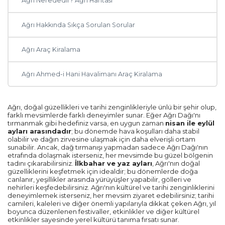
Ağrı Nerededir? Ağrı Haritası
Antalya
Ağrı Hakkında Sıkça Sorulan Sorular
Ankara
Ağrı Araç Kiralama
Muğla
Ağrı Ahmed-i Hani Havalimanı Araç Kiralama
Trabzon
Balıkesir
Ağrı, doğal güzellikleri ve tarihi zenginlikleriyle ünlü bir şehir olup,
farklı mevsimlerde farklı deneyimler sunar. Eğer Ağrı Dağı'nı
tırmanmak gibi hedefiniz varsa, en uygun zaman
nisan ile eylül
Mardin
ayları arasındadır
; bu dönemde hava koşulları daha stabil
olabilir ve dağın zirvesine ulaşmak için daha elverişli ortam
sunabilir. Ancak, dağ tırmanışı yapmadan sadece Ağrı Dağı'nın
Diyarbakır
etrafında dolaşmak isterseniz, her mevsimde bu güzel bölgenin
tadını çıkarabilirsiniz.
İlkbahar ve yaz ayları
, Ağrı'nın doğal
güzelliklerini keşfetmek için idealdir; bu dönemlerde doğa
Kayseri
canlanır, yeşillikler arasında yürüyüşler yapabilir, gölleri ve
nehirleri keşfedebilirsiniz. Ağrı'nın kültürel ve tarihi zenginliklerini
deneyimlemek isterseniz, her mevsim ziyaret edebilirsiniz; tarihi
Rize
camileri, kaleleri ve diğer önemli yapılarıyla dikkat çeken Ağrı, yıl
boyunca düzenlenen festivaller, etkinlikler ve diğer kültürel
etkinlikler sayesinde yerel kültürü tanıma fırsatı sunar.