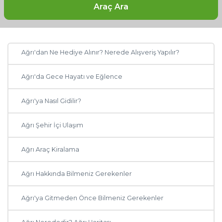
Ağrı Otelleri: Ağrı'da Nerede Kalınır?
Araç Ara
Ağrı'da Ne, Nerede Yenir?
Ağrı'dan Ne Hediye Alınır? Nerede Alışveriş Yapılır?
Ağrı'da Gece Hayatı ve Eğlence
Ağrı'ya Nasıl Gidilir?
Ağrı Şehir İçi Ulaşım
Ağrı Araç Kiralama
Ağrı Hakkında Bilmeniz Gerekenler
Diğer Şehirler
Ağrı'ya Gitmeden Önce Bilmeniz Gerekenler
Adana