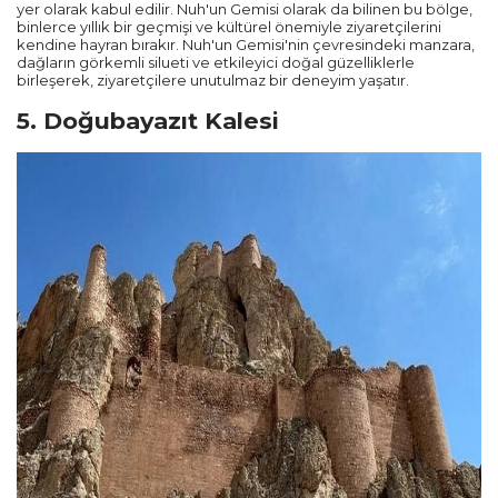
yer olarak kabul edilir. Nuh'un Gemisi olarak da bilinen bu bölge,
binlerce yıllık bir geçmişi ve kültürel önemiyle ziyaretçilerini
kendine hayran bırakır. Nuh'un Gemisi'nin çevresindeki manzara,
dağların görkemli silueti ve etkileyici doğal güzelliklerle
birleşerek, ziyaretçilere unutulmaz bir deneyim yaşatır.
5. Doğubayazıt Kalesi