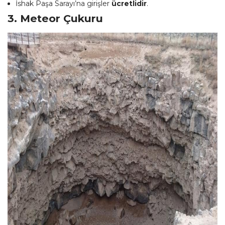
İshak Paşa Sarayı’na girişler
ücretlidir
.
3. Meteor Çukuru