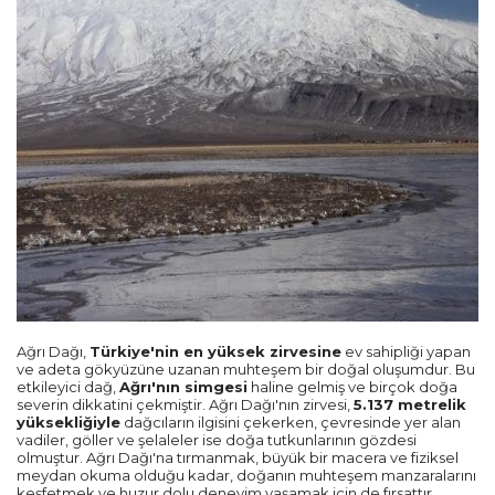
Ağrı Dağı,
Türkiye'nin en yüksek zirvesine
ev sahipliği yapan
ve adeta gökyüzüne uzanan muhteşem bir doğal oluşumdur. Bu
etkileyici dağ,
Ağrı'nın simgesi
haline gelmiş ve birçok doğa
severin dikkatini çekmiştir. Ağrı Dağı'nın zirvesi,
5.137 metrelik
yüksekliğiyle
dağcıların ilgisini çekerken, çevresinde yer alan
vadiler, göller ve şelaleler ise doğa tutkunlarının gözdesi
olmuştur. Ağrı Dağı'na tırmanmak, büyük bir macera ve fiziksel
meydan okuma olduğu kadar, doğanın muhteşem manzaralarını
keşfetmek ve huzur dolu deneyim yaşamak için de fırsattır.