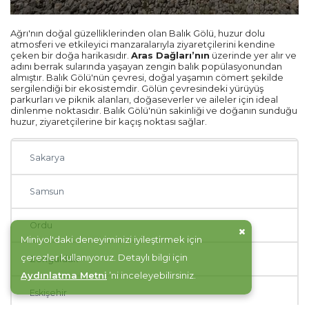
Kayseri
Ağrı'nın doğal güzelliklerinden olan Balık Gölü, huzur dolu
atmosferi ve etkileyici manzaralarıyla ziyaretçilerini kendine
çeken bir doğa harikasıdır.
Aras Dağları’nın
üzerinde yer alır ve
Rize
adını berrak sularında yaşayan zengin balık popülasyonundan
almıştır. Balık Gölü'nün çevresi, doğal yaşamın cömert şekilde
sergilendiği bir ekosistemdir. Gölün çevresindeki yürüyüş
Mersin
parkurları ve piknik alanları, doğaseverler ve aileler için ideal
dinlenme noktasıdır. Balık Gölü'nün sakinliği ve doğanın sunduğu
huzur, ziyaretçilerine bir kaçış noktası sağlar.
Manisa
Sakarya
Samsun
Ordu
Miniyol'daki deneyiminizi iyileştirmek için
çerezler kullanıyoruz. Detaylı bilgi için
Zonguldak
Aydınlatma Metni
’ni inceleyebilirsiniz.
Eskişehir