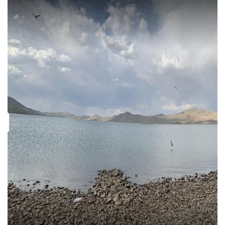
Diğer Şehirler
Adana
Antalya
Ankara
Muğla
Trabzon
Balıkesir
Mardin
Diyarbakır