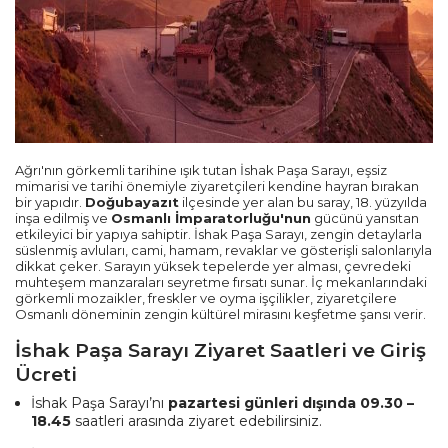
Ağrı'nın görkemli tarihine ışık tutan İshak Paşa Sarayı, eşsiz
mimarisi ve tarihi önemiyle ziyaretçileri kendine hayran bırakan
bir yapıdır.
Doğubayazıt
ilçesinde yer alan bu saray, 18. yüzyılda
inşa edilmiş ve
Osmanlı İmparatorluğu'nun
gücünü yansıtan
etkileyici bir yapıya sahiptir. İshak Paşa Sarayı, zengin detaylarla
süslenmiş avluları, cami, hamam, revaklar ve gösterişli salonlarıyla
dikkat çeker. Sarayın yüksek tepelerde yer alması, çevredeki
muhteşem manzaraları seyretme fırsatı sunar. İç mekanlarındaki
görkemli mozaikler, freskler ve oyma işçilikler, ziyaretçilere
Osmanlı döneminin zengin kültürel mirasını keşfetme şansı verir.
İshak Paşa Sarayı Ziyaret Saatleri ve Giriş
Ücreti
İshak Paşa Sarayı’nı
pazartesi günleri dışında 09.30 –
18.45
saatleri arasında ziyaret edebilirsiniz.