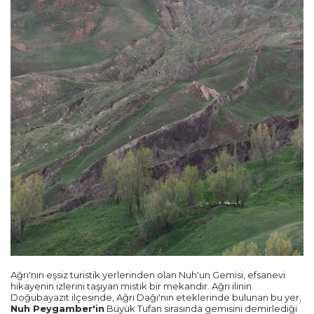
Ağrı'nın eşsiz turistik yerlerinden olan Nuh'un Gemisi, efsanevi
hikayenin izlerini taşıyan mistik bir mekandır. Ağrı ilinin
Doğubayazıt ilçesinde, Ağrı Dağı'nın eteklerinde bulunan bu yer,
Nuh Peygamber'in
Büyük Tufan sırasında gemisini demirlediği