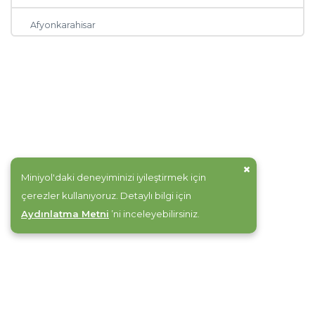
Afyonkarahisar
İzmir
Sivas
Tokat
Erzurum
Miniyol'daki deneyiminizi iyileştirmek için
çerezler kullanıyoruz. Detaylı bilgi için
Bursa
Aydınlatma Metni
’ni inceleyebilirsiniz.
Batman
Elazığ
İstanbul