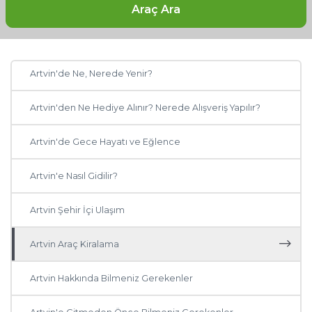
Artvin'de Gezilecek Yerler
Araç Ara
Artvin Otelleri: Artvin'de Nerede Kalınır?
Diğer Şehirler
Artvin'de Ne, Nerede Yenir?
Adana
Artvin'den Ne Hediye Alınır? Nerede Alışveriş Yapılır?
Antalya
Artvin'de Gece Hayatı ve Eğlence
Ankara
Artvin'e Nasıl Gidilir?
Muğla
Artvin Şehir İçi Ulaşım
Trabzon
Artvin Araç Kiralama
Balıkesir
Artvin Hakkında Bilmeniz Gerekenler
Mardin