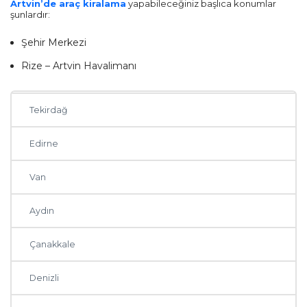
Artvin’de araç kiralama
yapabileceğiniz başlıca konumlar
Eskişehir
şunlardır:
Şehir Merkezi
Hatay
Rize – Artvin Havalimanı
Malatya
Tekirdağ
Edirne
Van
Aydın
Çanakkale
Denizli