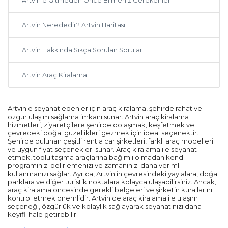
Artvin'e Gitmeden Önce Bilmeniz Gerekenler
Diyarbakır
Artvin Nerededir? Artvin Haritası
Kayseri
Artvin Hakkında Sıkça Sorulan Sorular
Rize
Artvin Araç Kiralama
Mersin
Artvin'e seyahat edenler için araç kiralama, şehirde rahat ve
Manisa
özgür ulaşım sağlama imkanı sunar. Artvin araç kiralama
hizmetleri, ziyaretçilere şehirde dolaşmak, keşfetmek ve
çevredeki doğal güzellikleri gezmek için ideal seçenektir.
Sakarya
Şehirde bulunan çeşitli rent a car şirketleri, farklı araç modelleri
ve uygun fiyat seçenekleri sunar. Araç kiralama ile seyahat
etmek, toplu taşıma araçlarına bağımlı olmadan kendi
Samsun
programınızı belirlemenizi ve zamanınızı daha verimli
kullanmanızı sağlar. Ayrıca, Artvin'in çevresindeki yaylalara, doğal
parklara ve diğer turistik noktalara kolayca ulaşabilirsiniz. Ancak,
Ordu
araç kiralama öncesinde gerekli belgeleri ve şirketin kurallarını
kontrol etmek önemlidir. Artvin'de araç kiralama ile ulaşım
seçeneği, özgürlük ve kolaylık sağlayarak seyahatinizi daha
Zonguldak
keyifli hale getirebilir.