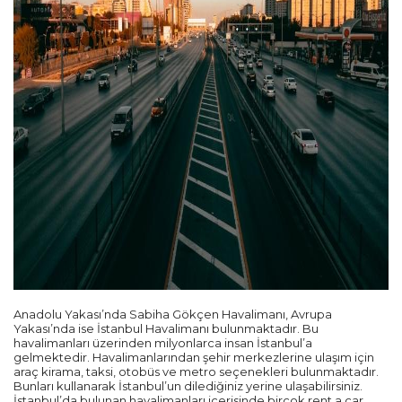
Trabzon
Balıkesir
Mardin
Diyarbakır
Kayseri
Rize
Mersin
Anadolu Yakası’nda Sabiha Gökçen Havalimanı, Avrupa
Yakası’nda ise İstanbul Havalimanı bulunmaktadır. Bu
Manisa
havalimanları üzerinden milyonlarca insan İstanbul’a
gelmektedir. Havalimanlarından şehir merkezlerine ulaşım için
araç kirama, taksi, otobüs ve metro seçenekleri bulunmaktadır.
Bunları kullanarak İstanbul’un dilediğiniz yerine ulaşabilirsiniz.
Sakarya
İstanbul’da bulunan havalimanları içerisinde birçok rent a car