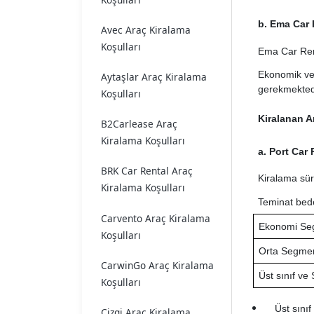
b. Ema Car 
Avec Araç Kiralama
Koşulları
Ema Car Rent
Ekonomik ve o
Aytaşlar Araç Kiralama
gerekmekted
Koşulları
Kiralanan A
B2Carlease Araç
Kiralama Koşulları
a. Port Car
BRK Car Rental Araç
Kiralama sür
Kiralama Koşulları
Teminat bedel
Carvento Araç Kiralama
Ekonomi Se
Koşulları
Orta Segmen
CarwinGo Araç Kiralama
Üst sınıf ve 
Koşulları
Üst sınıf
Cizgi Araç Kiralama