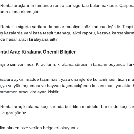
Rental araçlarının tümünde rent a car sigortası bulunmaktadır. Çarpma, 
uma altına alınmıştır.
Rental’in sigorta şartlarında hasar muafiyeti söz konusu değildir. Tespi
ş kazalarda yani kaza tespit tutanağı, alkol raporu, kazaya karışanların
a hasar aracı kiralayana aittir.
ntal Araç Kiralama Önemli Bilgiler
işine izin verilmez. Kiracıların, kiralama süresinin tamamı boyunca Türk
salara aykırı madde taşınması, yasa dışı işlerde kullanılması, ticari ma
eşya ve yük taşınması ve hayvan taşımacılığında kullanılması yasaktır
tamamen aracı kiralayan kişidir.
 Rental araç kiralama koşullarında belirtilen maddeler haricinde koşulla
ri ile görüşünüz.
lim alırken size verilen belgeleri okuyunuz.