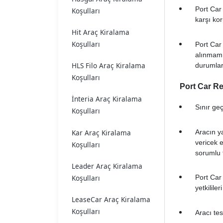
Port Car 
Koşulları
karşı kor
Hit Araç Kiralama
Koşulları
Port Car 
alınmamı
HLS Filo Araç Kiralama
durumlard
Koşulları
Port Car Re
İnteria Araç Kiralama
Sınır geç
Koşulları
Kar Araç Kiralama
Aracın ya
vericek 
Koşulları
sorumlu 
Leader Araç Kiralama
Koşulları
Port Car
yetkilile
LeaseCar Araç Kiralama
Koşulları
Aracı tes