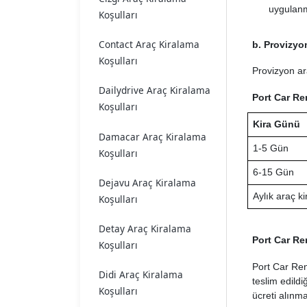
uygulanm
Koşulları
Contact Araç Kiralama
b. Provizyo
Koşulları
Provizyon ar
Dailydrive Araç Kiralama
Port Car Ren
Koşulları
Kira Günü
Damacar Araç Kiralama
1-5 Gün
Koşulları
6-15 Gün
Dejavu Araç Kiralama
Aylık araç k
Koşulları
Detay Araç Kiralama
Port Car Re
Koşulları
Port Car Rent
Didi Araç Kiralama
teslim edildi
Koşulları
ücreti alınma