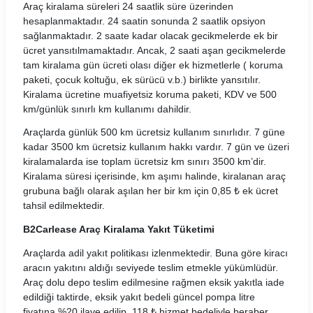
Araç kiralama süreleri 24 saatlik süre üzerinden
Hasgül Araç Kiralama Koşulları
hesaplanmaktadır. 24 saatin sonunda 2 saatlik opsiyon
sağlanmaktadır. 2 saate kadar olacak gecikmelerde ek bir
Hit Araç Kiralama Koşulları
ücret yansıtılmamaktadır. Ancak, 2 saati aşan gecikmelerde
tam kiralama gün ücreti olası diğer ek hizmetlerle ( koruma
HLS Filo Araç Kiralama Koşulları
paketi, çocuk koltuğu, ek sürücü v.b.) birlikte yansıtılır.
Kiralama ücretine muafiyetsiz koruma paketi, KDV ve 500
km/günlük sınırlı km kullanımı dahildir.
İnteria Araç Kiralama Koşulları
Araçlarda günlük 500 km ücretsiz kullanım sınırlıdır. 7 güne
Kar Araç Kiralama Koşulları
kadar 3500 km ücretsiz kullanım hakkı vardır. 7 gün ve üzeri
kiralamalarda ise toplam ücretsiz km sınırı 3500 km’dir.
Leader Araç Kiralama Koşulları
Kiralama süresi içerisinde, km aşımı halinde, kiralanan araç
grubuna bağlı olarak aşılan her bir km için 0,85 ₺ ek ücret
LeaseCar Araç Kiralama Koşulları
tahsil edilmektedir.
B2Carlease Araç Kiralama Yakıt Tüketimi
MaraşRent Araç Kiralama Koşulları
Araçlarda adil yakıt politikası izlenmektedir. Buna göre kiracı
Mayrent Araç Kiralama Koşulları
aracın yakıtını aldığı seviyede teslim etmekle yükümlüdür.
Araç dolu depo teslim edilmesine rağmen eksik yakıtla iade
Mert Araç Kiralama Koşulları
edildiği taktirde, eksik yakıt bedeli güncel pompa litre
fiyatına %20 ilave edilip, 118 ₺ hizmet bedeliyle beraber