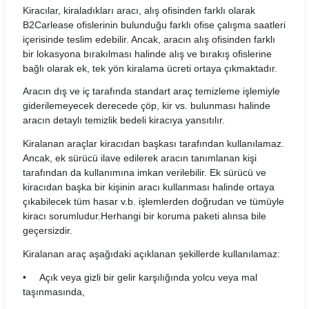
Kiracılar, kiraladıkları aracı, alış ofisinden farklı olarak
Yavuz Rent Araç Kiralama Koşulları
B2Carlease ofislerinin bulunduğu farklı ofise çalışma saatleri
içerisinde teslim edebilir. Ancak, aracın alış ofisinden farklı
Yol 24 Araç Kiralama Koşulları
bir lokasyona bırakılması halinde alış ve bırakış ofislerine
bağlı olarak ek, tek yön kiralama ücreti ortaya çıkmaktadır.
Aracın dış ve iç tarafında standart araç temizleme işlemiyle
giderilemeyecek derecede çöp, kir vs. bulunması halinde
aracın detaylı temizlik bedeli kiracıya yansıtılır.
Kiralanan araçlar kiracıdan başkası tarafından kullanılamaz.
Ancak, ek sürücü ilave edilerek aracın tanımlanan kişi
tarafından da kullanımına imkan verilebilir. Ek sürücü ve
kiracıdan başka bir kişinin aracı kullanması halinde ortaya
çıkabilecek tüm hasar v.b. işlemlerden doğrudan ve tümüyle
kiracı sorumludur.Herhangi bir koruma paketi alınsa bile
geçersizdir.
Kiralanan araç aşağıdaki açıklanan şekillerde kullanılamaz:
• Açık veya gizli bir gelir karşılığında yolcu veya mal
taşınmasında,