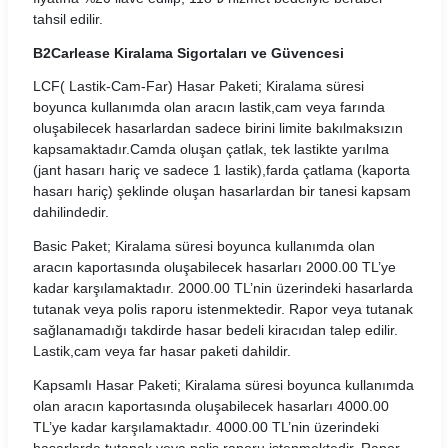
Mobilup Araç Kiralama Koşulları
tahsil edilir.
B2Carlease Kiralama Sigortaları ve Güvencesi
Multicar Araç Kiralama Koşulları
LCF( Lastik-Cam-Far) Hasar Paketi; Kiralama süresi
Natura Araç Kiralama Koşulları
boyunca kullanımda olan aracın lastik,cam veya farında
oluşabilecek hasarlardan sadece birini limite bakılmaksızın
Nissa Araç Kiralama Koşulları
kapsamaktadır.Camda oluşan çatlak, tek lastikte yarılma
(jant hasarı hariç ve sadece 1 lastik),farda çatlama (kaporta
Novacar Araç Kiralama Koşulları
hasarı hariç) şeklinde oluşan hasarlardan bir tanesi kapsam
dahilindedir.
Oğuz Araç Kiralama Koşulları
Basic Paket; Kiralama süresi boyunca kullanımda olan
aracın kaportasında oluşabilecek hasarları 2000.00 TL’ye
Otocar Araç Kiralama Koşulları
kadar karşılamaktadır. 2000.00 TL’nin üzerindeki hasarlarda
tutanak veya polis raporu istenmektedir. Rapor veya tutanak
Otoseç Araç Kiralama Koşulları
sağlanamadığı takdirde hasar bedeli kiracıdan talep edilir.
Lastik,cam veya far hasar paketi dahildir.
OtoTur Araç Kiralama Koşulları
Kapsamlı Hasar Paketi; Kiralama süresi boyunca kullanımda
Port Araç Kiralama Koşulları
olan aracın kaportasında oluşabilecek hasarları 4000.00
TL’ye kadar karşılamaktadır. 4000.00 TL’nin üzerindeki
Pusula Araç Kiralama Koşulları
hasarlarda tutanak veya polis raporu istenmektedir. Rapor