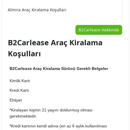
Almira Araç Kiralama Koşulları
Arme Araç Kiralama Koşulları
B2Carlease Hakkında
Arya Araç Kiralama Koşulları
B2Carlease Araç Kiralama
Auto Home Araç Kiralama Koşulları
Koşulları
Autojet Araç Kiralama Koşulları
B2Carlease Araç Kiralama Sürücü Gerekli Belgeler
Autoland Araç Kiralama Koşulları
Kimlik Kartı
Avec Araç Kiralama Koşulları
Kredi Kartı
Aytaşlar Araç Kiralama Koşulları
Ehliyet
BRK Car Rental Araç Kiralama Koşulları
*Kiralayan kişinin 21 yaşını doldurmuş olması
gerekmektedir.
Carvento Araç Kiralama Koşulları
*Kredi kartının kendi adına (en az 6 aylık kullanılması