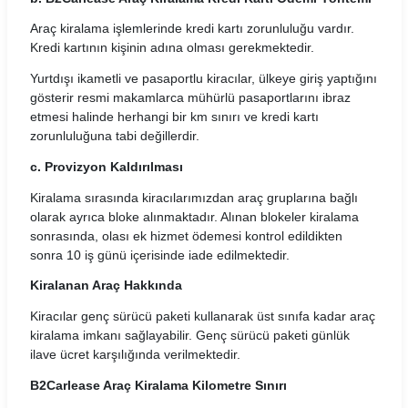
Durucar Araç Kiralama Koşulları
Araç kiralama işlemlerinde kredi kartı zorunluluğu vardır.
EasyGo Araç Kiralama Koşulları
Kredi kartının kişinin adına olması gerekmektedir.
Ekar Global Araç Kiralama Koşulları
Yurtdışı ikametli ve pasaportlu kiracılar, ülkeye giriş yaptığını
gösterir resmi makamlarca mühürlü pasaportlarını ibraz
etmesi halinde herhangi bir km sınırı ve kredi kartı
Emr Car Araç Kiralama Koşulları
zorunluluğuna tabi değillerdir.
Erboycar Araç Kiralama Koşulları
c. Provizyon Kaldırılması
Eternalrental Araç Kiralama Koşulları
Kiralama sırasında kiracılarımızdan araç gruplarına bağlı
olarak ayrıca bloke alınmaktadır. Alınan blokeler kiralama
Europcar Araç Kiralama Koşulları
sonrasında, olası ek hizmet ödemesi kontrol edildikten
sonra 10 iş günü içerisinde iade edilmektedir.
Garenta Araç Kiralama Koşulları
Kiralanan Araç Hakkında
Goldcar Araç Kiralama Koşulları
Kiracılar genç sürücü paketi kullanarak üst sınıfa kadar araç
kiralama imkanı sağlayabilir. Genç sürücü paketi günlük
Greenmotion Araç Kiralama Koşulları
ilave ücret karşılığında verilmektedir.
B2Carlease Araç Kiralama Kilometre Sınırı
Gri Rent Araç Kiralama Koşulları