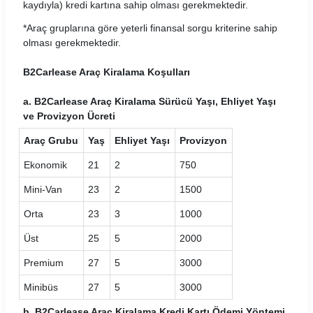
kaydıyla) kredi kartına sahip olması gerekmektedir.
CarwinGo Araç Kiralama Koşulları
*Araç gruplarına göre yeterli finansal sorgu kriterine sahip
Cizgi Araç Kiralama Koşulları
olması gerekmektedir.
Contact Araç Kiralama Koşulları
B2Carlease Araç Kiralama Koşulları
a. B2Carlease Araç Kiralama Sürücü Yaşı, Ehliyet Yaşı
Dailydrive Araç Kiralama Koşulları
ve Provizyon Ücreti
Damacar Araç Kiralama Koşulları
Araç Grubu
Yaş
Ehliyet Yaşı
Provizyon
Dejavu Araç Kiralama Koşulları
Ekonomik
21
2
750
Mini-Van
23
2
1500
Detay Araç Kiralama Koşulları
Orta
23
3
1000
Didi Araç Kiralama Koşulları
Üst
25
5
2000
Dmr Car Araç Kiralama Koşulları
Premium
27
5
3000
Dokay Araç Kiralama Koşulları
Minibüs
27
5
3000
b. B2Carlease Araç Kiralama Kredi Kartı Ödemi Yöntemi