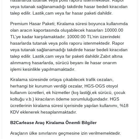
veya tutanak sağlanamadığı takdirde hasar bedeli kiracıdan
Rent Trendy Araç Kiralama Koşulları
talep edilir. Lastik,cam veya far hasar paketi dahildir.
Premium Hasar Paketi; Kiralama süresi boyunca kullanımda
Sixt Araç Kiralama Koşulları
olan aracın kaportasında oluşabilecek hasarları 10000.00
TL’ye kadar karşılamaktadır. 10000.00 TL’nin üzerindeki
Skyes Araç Kiralama Koşulları
hasarlarda tutanak veya polis raporu istenmektedir. Rapor
veya tutanak sağlanamadığı takdirde hasar bedeli kiracıdan
SMT Filo Araç Kiralama Koşulları
talep edilir. Lastik,cam veya far paketi dahildir.Zabıt altına
alınmamış hasarlarda, sürücü beyanı ile hasar onarım
The Leon Araç Kiralama Koşulları
işlemi kesinlikle yapılmamaktadır.
Torlak Araç Kiralama Koşulları
Kiralama süresinde ortaya çıkabilecek trafik cezaları,
herhangi bir kurumun verdiği cezalar, HGS-OGS otoyol
Turento Araç Kiralama Koşulları
kullanım ücretleri, ek hizmetler (kış lastiği,ek sürücü, çocuk
koltuğu v.b.) kiracıların ödeme sorumluluğundadır. HGS
Turmobil Araç Kiralama Koşulları
ücretlerinin kiralama süresi içerisinde yapılan kullanımı, %18
KDV eklenerek hesaplanmaktadır.
Windy Araç Kiralama Koşulları
B2Carlease Araç Kiralama Önemli Bilgiler
Wowcar Araç Kiralama Koşulları
Araçların ülke sınırlarını geçmesine izin verilmemektedir.