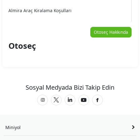
Almira Araç Kiralama Koşulları
Arme Araç Kiralama Koşulları
Otoseç Hakkında
Arya Araç Kiralama Koşulları
Otoseç
Auto Home Araç Kiralama Koşulları
Autojet Araç Kiralama Koşulları
Autoland Araç Kiralama Koşulları
Sosyal Medyada Bizi Takip Edin
Avec Araç Kiralama Koşulları
Aytaşlar Araç Kiralama Koşulları
B2Carlease Araç Kiralama Koşulları
Miniyol
BRK Car Rental Araç Kiralama Koşulları