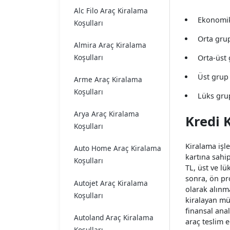
Alc Filo Araç Kiralama
Ekonomik 
Koşulları
Orta grup
Almira Araç Kiralama
Koşulları
Orta-üst 
Üst grup 
Arme Araç Kiralama
Koşulları
Lüks grup
Arya Araç Kiralama
Kredi 
Koşulları
Kiralama işl
Auto Home Araç Kiralama
kartına sahip
Koşulları
TL, üst ve lü
sonra, ön pro
Autojet Araç Kiralama
olarak alınm
Koşulları
kiralayan mü
finansal anal
Autoland Araç Kiralama
araç teslim e
Koşulları