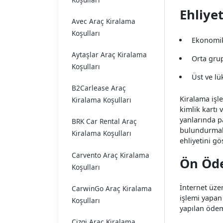
Ehliyet
Avec Araç Kiralama
Koşulları
Ekonomik 
Aytaşlar Araç Kiralama
Orta grup
Koşulları
Üst ve lü
B2Carlease Araç
Kiralama işle
Kiralama Koşulları
kimlik kartı
yanlarında pa
BRK Car Rental Araç
bulundurmala
Kiralama Koşulları
ehliyetini g
Carvento Araç Kiralama
Ön Öde
Koşulları
İnternet üze
CarwinGo Araç Kiralama
işlemi yapan 
Koşulları
yapılan ödem
Cizgi Araç Kiralama