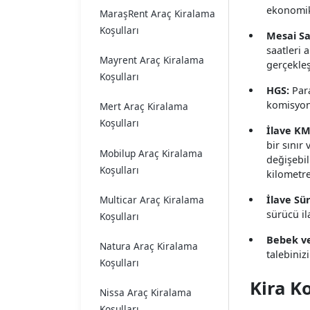
ekonomik 
MaraşRent Araç Kiralama
Koşulları
Mesai Sa
saatleri 
Mayrent Araç Kiralama
gerçekleş
Koşulları
HGS:
Para
komisyon 
Mert Araç Kiralama
Koşulları
İlave KM
bir sınır
Mobilup Araç Kiralama
değişebil
Koşulları
kilometre
İlave Sü
Multicar Araç Kiralama
sürücü il
Koşulları
Bebek ve
Natura Araç Kiralama
talebiniz
Koşulları
Kira K
Nissa Araç Kiralama
Koşulları