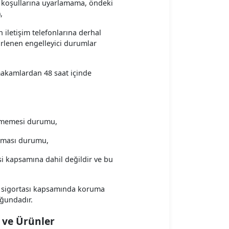
ol koşullarına uyarlamama, öndeki
,
iletişim telefonlarına derhal
irlenen engelleyici durumlar
 makamlardan 48 saat içinde
ilmemesi durumu,
uşması durumu,
si kapsamına dahil değildir ve bu
uk sigortası kapsamında koruma
uğundadır.
 ve Ürünler