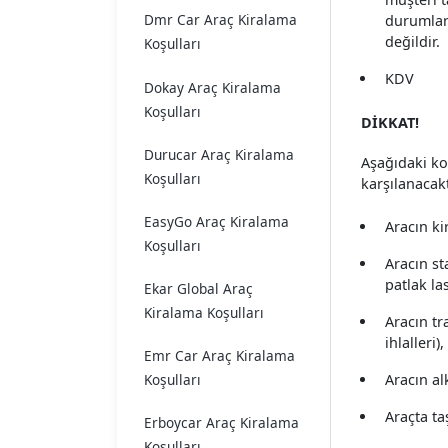
Dmr Car Araç Kiralama
durumlar 
değildir.
Koşulları
KDV
Dokay Araç Kiralama
Koşulları
DİKKAT!
Durucar Araç Kiralama
Aşağıdaki ko
Koşulları
karşılanacakt
EasyGo Araç Kiralama
Aracın ki
Koşulları
Aracın st
patlak la
Ekar Global Araç
Kiralama Koşulları
Aracın tra
ihlalleri),
Emr Car Araç Kiralama
Koşulları
Aracın al
Araçta ta
Erboycar Araç Kiralama
Koşulları