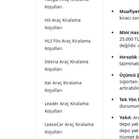
Koşulları
Muafiyet
kiracı so
Hit Araç Kiralama
Koşulları
Mini Has
25.000 TL
HLS Filo Araç Kiralama
değildir.
Koşulları
Hırsızlık
İnteria Araç Kiralama
tazminatı
Koşulları
Üçüncü Ş
sigortası
Kar Araç Kiralama
artırabili
Koşulları
Tek Yön 
Leader Araç Kiralama
durumunda
Koşulları
Yakıt:
Ara
depo yakı
LeaseCar Araç Kiralama
depo yak
Koşulları
Hizmet Be