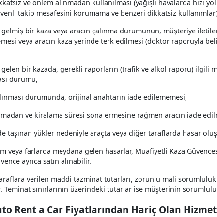
kkatsiz ve önlem alınmadan kullanılması (yağışlı havalarda hızı y
venli takip mesafesini korumama ve benzeri dikkatsiz kullanımlar)
elmiş bir kaza veya aracın çalınma durumunun, müşteriye iletilen 
emesi veya aracın kaza yerinde terk edilmesi (doktor raporuyla bel
elen bir kazada, gerekli raporların (trafik ve alkol raporu) ilgili
sı durumu,
alınması durumunda, orijinal anahtarın iade edilememesi,
nmadan ve kiralama süresi sona ermesine rağmen aracın iade ed
de taşınan yükler nedeniyle araçta veya diğer taraflarda hasar ol
am veya farlarda meydana gelen hasarlar, Muafiyetli Kaza Güvence
vence ayrıca satın alınabilir.
araflara verilen maddi tazminat tutarları, zorunlu mali sorumlul
r. Teminat sınırlarının üzerindeki tutarlar ise müşterinin sorumlul
uto Rent a Car Fiyatlarından Hariç Olan Hizmet