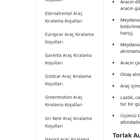
Aracın di
aracın gü
Eternalrental Araç
Meydana g
Kiralama Koşulları
bildirilm
hariç),
Europcar Araç Kiralama
Koşulları
Meydana g
alınmama
Garenta Araç Kiralama
Koşulları
Aracın ç
Onay alı
Goldcar Araç Kiralama
Koşulları
Araç için
Greenmotion Araç
Lastik, c
tür bir gü
Kiralama Koşulları
Üçüncü t
Gri Rent Araç Kiralama
altındadı
Koşulları
Torlak A
Hasgül Araç Kiralama