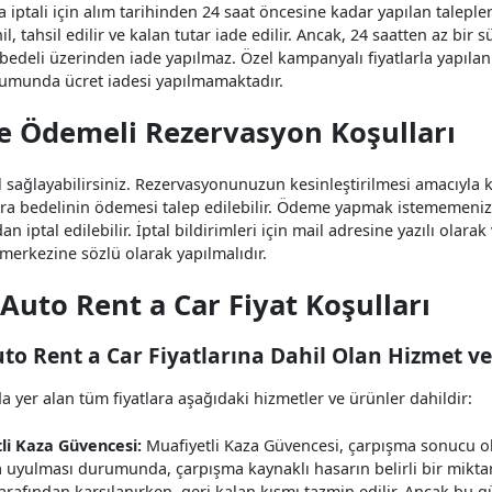
 iptali için alım tarihinden 24 saat öncesine kadar yapılan taleple
il, tahsil edilir ve kalan tutar iade edilir. Ancak, 24 saatten az bir 
bedeli üzerinden iade yapılmaz. Özel kampanyalı fiyatlarla yapılan
umunda ücret iadesi yapılmamaktadır.
e Ödemeli Rezervasyon Koşulları
al sağlayabilirsiniz. Rezervasyonunuzun kesinleştirilmesi amacıyla 
ira bedelinin ödemesi talep edilebilir. Ödeme yapmak istememeni
an iptal edilebilir. İptal bildirimleri için mail adresine yazılı olar
merkezine sözlü olarak yapılmalıdır.
 Auto Rent a Car Fiyat Koşulları
uto Rent a Car Fiyatlarına Dahil Olan Hizmet v
a yer alan tüm fiyatlara aşağıdaki hizmetler ve ürünler dahildir:
li Kaza Güvencesi:
Muafiyetli Kaza Güvencesi, çarpışma sonucu ol
a uyulması durumunda, çarpışma kaynaklı hasarın belirli bir mikta
arafından karşılanırken, geri kalan kısmı tazmin edilir. Ancak bu 