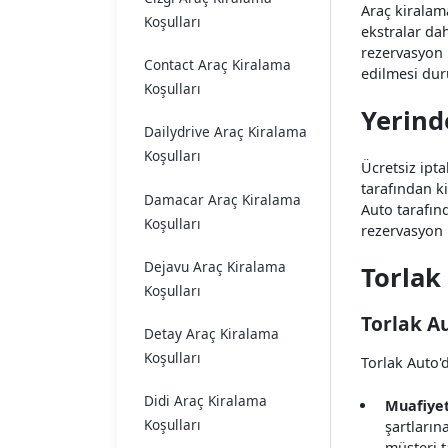
Araç kiralama
Koşulları
ekstralar dah
rezervasyon 
Contact Araç Kiralama
edilmesi dur
Koşulları
Yerind
Dailydrive Araç Kiralama
Koşulları
Ücretsiz ipt
tarafından k
Damacar Araç Kiralama
Auto tarafınd
Koşulları
rezervasyon 
Dejavu Araç Kiralama
Torlak
Koşulları
Torlak A
Detay Araç Kiralama
Koşulları
Torlak Auto'd
Didi Araç Kiralama
Muafiyet
Koşulları
şartların
müşteri t