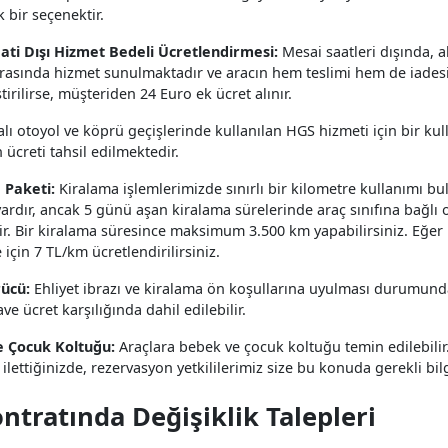
bir seçenektir.
ati Dışı Hizmet Bedeli Ücretlendirmesi:
Mesai saatleri dışında, 
arasında hizmet sunulmaktadır ve aracın hem teslimi hem de iadesi
tirilirse, müşteriden 24 Euro ek ücret alınır.
lı otoyol ve köprü geçişlerinde kullanılan HGS hizmeti için bir kul
ücreti tahsil edilmektedir.
 Paketi:
Kiralama işlemlerimizde sınırlı bir kilometre kullanımı b
 vardır, ancak 5 günü aşan kiralama sürelerinde araç sınıfına bağlı 
ir. Bir kiralama süresince maksimum 3.500 km yapabilirsiniz. Eğer b
 için 7 TL/km ücretlendirilirsiniz.
rücü:
Ehliyet ibrazı ve kiralama ön koşullarına uyulması durumunda 
ave ücret karşılığında dahil edilebilir.
 Çocuk Koltuğu:
Araçlara bebek ve çocuk koltuğu temin edilebilir
i ilettiğinizde, rezervasyon yetkililerimiz size bu konuda gerekli bil
ontratında Değişiklik Talepleri