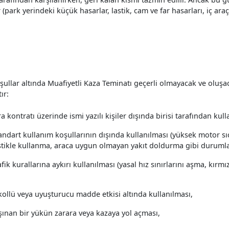
(park yerindeki küçük hasarlar, lastik, cam ve far hasarları, iç araç 
şullar altında Muafiyetli Kaza Teminatı geçerli olmayacak ve oluşa
ır:
ra kontratı üzerinde ismi yazılı kişiler dışında birisi tarafından kull
andart kullanım koşullarının dışında kullanılması (yüksek motor sıcak
stikle kullanma, araca uygun olmayan yakıt doldurma gibi durumla
fik kurallarına aykırı kullanılması (yasal hız sınırlarını aşma, kırmızı
kollü veya uyuşturucu madde etkisi altında kullanılması,
şınan bir yükün zarara veya kazaya yol açması,