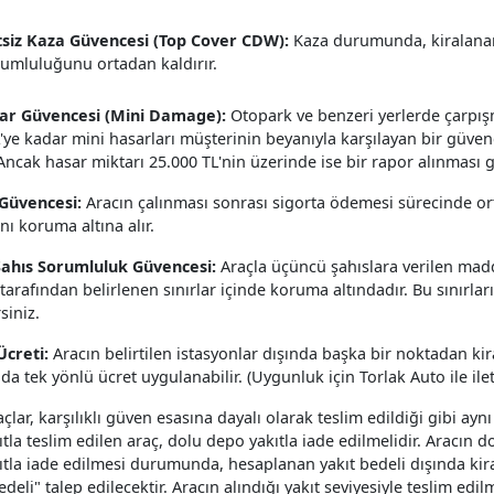
siz Kaza Güvencesi (Top Cover CDW):
Kaza durumunda, kiralanan
rumluluğunu ortadan kaldırır.
ar Güvencesi (Mini Damage):
Otopark ve benzeri yerlerde çarpı
'ye kadar mini hasarları müşterinin beyanıyla karşılayan bir güvenc
 Ancak hasar miktarı 25.000 TL'nin üzerinde ise bir rapor alınması
 Güvencesi:
Aracın çalınması sonrası sigorta ödemesi sürecinde ort
nı koruma altına alır.
ahıs Sorumluluk Güvencesi:
Araçla üçüncü şahıslara verilen maddi
 tarafından belirlenen sınırlar içinde koruma altındadır. Bu sınırla
rsiniz.
Ücreti:
Aracın belirtilen istasyonlar dışında başka bir noktadan ki
 tek yönlü ücret uygulanabilir. (Uygunluk için Torlak Auto ile ilet
çlar, karşılıklı güven esasına dayalı olarak teslim edildiği gibi aynı
tla teslim edilen araç, dolu depo yakıtla iade edilmelidir. Aracın 
ıtla iade edilmesi durumunda, hesaplanan yakıt bedeli dışında ki
deli" talep edilecektir. Aracın alındığı yakıt seviyesiyle teslim edil