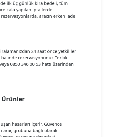
rde ilk üç günlük kira bedeli, tüm
süre kala yapılan iptallerde
 rezervasyonlarda, aracın erken iade
kiralamanızdan 24 saat önce yetkililer
z halinde rezervasyonunuz Torlak
ak veya 0850 346 00 53 hattı üzerinden
e Ürünler
uşan hasarları içerir. Güvence
rı araç grubuna bağlı olarak
güvence, çarpışma dışındaki