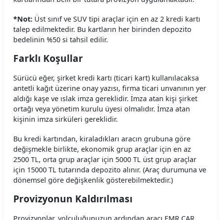
Hasgül Araç Kiralama Koşulları
*Not:
Üst sınıf ve SUV tipi araçlar için en az 2 kredi kartı
talep edilmektedir. Bu kartların her birinden depozito
Hit Araç Kiralama Koşulları
bedelinin %50 si tahsil edilir.
HLS Filo Araç Kiralama Koşulları
Farklı Koşullar
İnteria Araç Kiralama Koşulları
Sürücü eğer, şirket kredi kartı (ticari kart) kullanılacaksa
antetli kağıt üzerine onay yazısı, firma ticari unvanının yer
aldığı kaşe ve ıslak imza gereklidir. İmza atan kişi şirket
Kar Araç Kiralama Koşulları
ortağı veya yönetim kurulu üyesi olmalıdır. İmza atan
kişinin imza sirküleri gereklidir.
Leader Araç Kiralama Koşulları
Bu kredi kartından, kiraladıkları aracın grubuna göre
LeaseCar Araç Kiralama Koşulları
değişmekle birlikte, ekonomik grup araçlar için en az
2500 TL, orta grup araçlar için 5000 TL üst grup araçlar
MaraşRent Araç Kiralama Koşulları
için 15000 TL tutarında depozito alınır. (Araç durumuna ve
dönemsel göre değişkenlik gösterebilmektedir.)
Mayrent Araç Kiralama Koşulları
Provizyonun Kaldırılması
Mert Araç Kiralama Koşulları
Provizyonlar, yolculuğunuzun ardından aracı EMR CAR