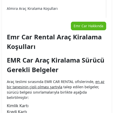
Almira Araç Kiralama Koşulları
Arme Araç Kiralama Koşulları
Emr Car Hakkında
Arya Araç Kiralama Koşulları
Emr Car Rental Araç Kiralama
Auto Home Araç Kiralama Koşulları
Koşulları
Autojet Araç Kiralama Koşulları
EMR Car Araç Kiralama Sürücü
Autoland Araç Kiralama Koşulları
Gerekli Belgeler
Avec Araç Kiralama Koşulları
Araç teslimi sırasında EMR CAR RENTAL ofislerinde,
en az
Aytaşlar Araç Kiralama Koşulları
bir tanesinin çipli olması şartıyla
talep edilen belgeler,
sürücü belgesi sınırlamalarıyla birlikte aşağıda
B2Carlease Araç Kiralama Koşulları
belirtilmiştir:
Kimlik Kartı
BRK Car Rental Araç Kiralama Koşulları
Kredi Kartı