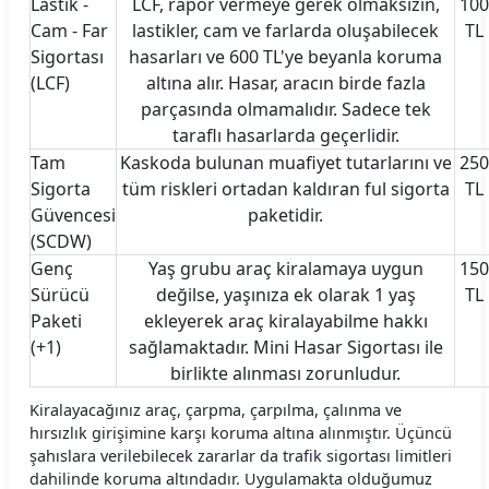
Lastik -
LCF, rapor vermeye gerek olmaksızın,
100
Cam - Far
lastikler, cam ve farlarda oluşabilecek
TL
Sigortası
hasarları ve 600 TL'ye beyanla koruma
(LCF)
altına alır. Hasar, aracın birde fazla
parçasında olmamalıdır. Sadece tek
taraflı hasarlarda geçerlidir.
Tam
Kaskoda bulunan muafiyet tutarlarını ve
250
Sigorta
tüm riskleri ortadan kaldıran ful sigorta
TL
Güvencesi
paketidir.
(SCDW)
Genç
Yaş grubu araç kiralamaya uygun
150
Sürücü
değilse, yaşınıza ek olarak 1 yaş
TL
Paketi
ekleyerek araç kiralayabilme hakkı
(+1)
sağlamaktadır. Mini Hasar Sigortası ile
birlikte alınması zorunludur.
Kiralayacağınız araç, çarpma, çarpılma, çalınma ve
hırsızlık girişimine karşı koruma altına alınmıştır. Üçüncü
şahıslara verilebilecek zararlar da trafik sigortası limitleri
dahilinde koruma altındadır. Uygulamakta olduğumuz