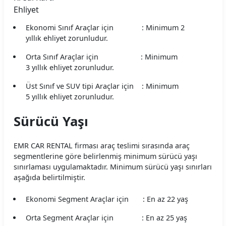
Carvento Araç Kiralama Koşulları
Ehliyet
Ekonomi Sınıf Araçlar için : Minimum 2
CarwinGo Araç Kiralama Koşulları
yıllık ehliyet zorunludur.
Cizgi Araç Kiralama Koşulları
Orta Sınıf Araçlar için : Minimum
3 yıllık ehliyet zorunludur.
Contact Araç Kiralama Koşulları
Üst Sınıf ve SUV tipi Araçlar için : Minimum
Dailydrive Araç Kiralama Koşulları
5 yıllık ehliyet zorunludur.
Sürücü Yaşı
Damacar Araç Kiralama Koşulları
Dejavu Araç Kiralama Koşulları
EMR CAR RENTAL firması araç teslimi sırasında araç
segmentlerine göre belirlenmiş minimum sürücü yaşı
Detay Araç Kiralama Koşulları
sınırlaması uygulamaktadır. Minimum sürücü yaşı sınırları
aşağıda belirtilmiştir.
Didi Araç Kiralama Koşulları
Ekonomi Segment Araçlar için : En az 22 yaş
Dmr Car Araç Kiralama Koşulları
Orta Segment Araçlar için : En az 25 yaş