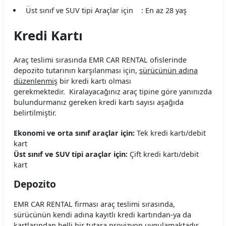
Dokay Araç Kiralama Koşulları
Üst sınıf ve SUV tipi Araçlar için : En az 28 yaş
Durucar Araç Kiralama Koşulları
Kredi Kartı
EasyGo Araç Kiralama Koşulları
Araç teslimi sırasında EMR CAR RENTAL ofislerinde
Ekar Global Araç Kiralama Koşulları
depozito tutarının karşılanması için,
sürücünün adına
düzenlenmiş
bir kredi kartı olması
Erboycar Araç Kiralama Koşulları
gerekmektedir. Kiralayacağınız araç tipine göre yanınızda
bulundurmanız gereken kredi kartı sayısı aşağıda
Eternalrental Araç Kiralama Koşulları
belirtilmiştir.
Europcar Araç Kiralama Koşulları
Ekonomi ve orta sınıf araçlar için:
Tek kredi kartı/debit
kart
Garenta Araç Kiralama Koşulları
Üst sınıf ve SUV tipi araçlar için:
Çift kredi kartı/debit
kart
Goldcar Araç Kiralama Koşulları
Depozito
Greenmotion Araç Kiralama Koşulları
EMR CAR RENTAL firması araç teslimi sırasında,
sürücünün kendi adına kayıtlı kredi kartından-ya da
Gri Rent Araç Kiralama Koşulları
kartlarından belli bir tutara provizyon uygulamaktadır.