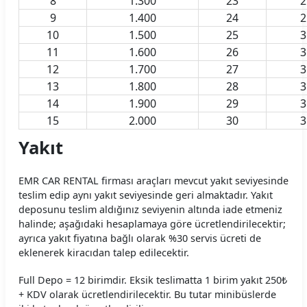
8
1.300
23
2
9
1.400
24
2
Rent Trendy Araç Kiralama Koşulları
10
1.500
25
3
11
1.600
26
3
Sixt Araç Kiralama Koşulları
12
1.700
27
3
13
1.800
28
3
Skyes Araç Kiralama Koşulları
14
1.900
29
3
SMT Filo Araç Kiralama Koşulları
15
2.000
30
3
Yakıt
The Leon Araç Kiralama Koşulları
Torlak Araç Kiralama Koşulları
EMR CAR RENTAL firması araçları mevcut yakıt seviyesinde
teslim edip aynı yakıt seviyesinde geri almaktadır. Yakıt
Turento Araç Kiralama Koşulları
deposunu teslim aldığınız seviyenin altında iade etmeniz
halinde; aşağıdaki hesaplamaya göre ücretlendirilecektir;
Turmobil Araç Kiralama Koşulları
ayrıca yakıt fiyatına bağlı olarak %30 servis ücreti de
eklenerek kiracıdan talep edilecektir.
Windy Araç Kiralama Koşulları
Full Depo = 12 birimdir. Eksik teslimatta 1 birim yakıt 250₺
Wowcar Araç Kiralama Koşulları
+ KDV olarak ücretlendirilecektir. Bu tutar minibüslerde