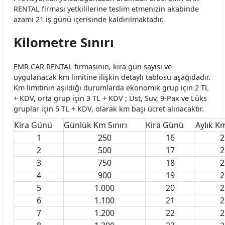
Mobilup Araç Kiralama Koşulları
RENTAL firması yetkililerine teslim etmenizin akabinde
azami 21 iş günü içerisinde kaldırılmaktadır.
Multicar Araç Kiralama Koşulları
Kilometre Sınırı
Natura Araç Kiralama Koşulları
EMR CAR RENTAL firmasının, kira gün sayısı ve
Nissa Araç Kiralama Koşulları
uygulanacak km limitine ilişkin detaylı tablosu aşağıdadır.
Km limitinin aşıldığı durumlarda ekonomik grup için 2 TL
Novacar Araç Kiralama Koşulları
+ KDV, orta grup için 3 TL + KDV ; Üst, Suv, 9-Pax ve Lüks
gruplar için 5 TL + KDV, olarak km başı ücret alınacaktır.
Oğuz Araç Kiralama Koşulları
Kira Günü
Günlük Km Sınırı
Kira Günü
Aylık Km
Otocar Araç Kiralama Koşulları
1
250
16
2
2
500
17
2
Otoseç Araç Kiralama Koşulları
3
750
18
2
4
900
19
2
OtoTur Araç Kiralama Koşulları
5
1.000
20
2
6
1.100
21
2
Port Araç Kiralama Koşulları
7
1.200
22
2
Pusula Araç Kiralama Koşulları