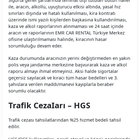
Sigorta genel şartlarında teminat dışı tutulan bütün haller
ile, aracın, alkollü, uyuşturucu etkisi altında, yasal hız
sınırları dışında ve hatalı kullanılması, kira kontratı
üzerinde ismi yazılı kişilerden başkasına kullandırılması,
kaza ve alkol raporlarının alınmaması ve 24 saat içinde
aracın ve raporlarının EMR CAR RENTAL Türkiye Merkez
ofisine ulaştırılmaması halinde, kiracının hasar
sorumluluğu devam eder.
Kaza durumunda aracınızın yerini değiştirmeden en yakın
polis veya jandarma merkezine başvurarak kaza ve alkol
raporu almayı ihmal etmeyiniz. Aksi halde sigortalar
geçersiz sayılacak ve kiracı tüm hasar bedelleri ve 3.
şahıslara verilen maddi/manevi kayıplarla beraber
sorumlu olacaktır.
Trafik CezaIarı – HGS
Trafik cezası tahsilatlarından %25 hizmet bedeli tahsil
edilir.