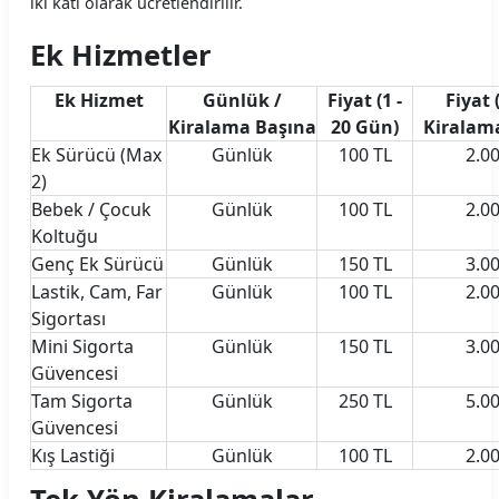
iki katı olarak ücretlendirilir.
Yavuz Rent Araç Kiralama Koşulları
Ek Hizmetler
Yol 24 Araç Kiralama Koşulları
Ek Hizmet
Günlük /
Fiyat (1 -
Fiyat 
Kiralama Başına
20 Gün)
Kiralam
Ek Sürücü (Max
Günlük
100 TL
2.0
2)
Bebek / Çocuk
Günlük
100 TL
2.0
Koltuğu
Genç Ek Sürücü
Günlük
150 TL
3.0
Lastik, Cam, Far
Günlük
100 TL
2.0
Sigortası
Mini Sigorta
Günlük
150 TL
3.0
Güvencesi
Tam Sigorta
Günlük
250 TL
5.0
Güvencesi
Kış Lastiği
Günlük
100 TL
2.0