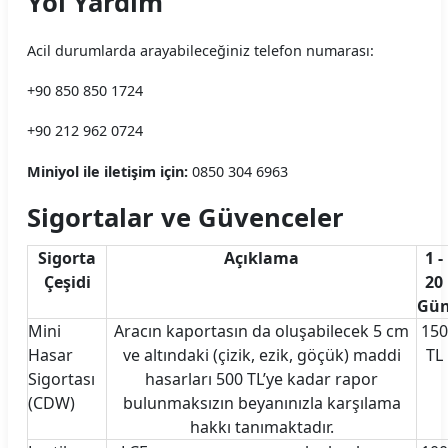
Yol Yardım
Acil durumlarda arayabileceğiniz telefon numarası:
+90 850 850 1724
+90 212 962 0724
Miniyol ile iletişim için:
0850 304 6963
Sigortalar ve Güvenceler
Sigorta
Açıklama
1 -
Çeşidi
20
Gü
Mini
Aracın kaportasın da oluşabilecek 5 cm
150
Hasar
ve altındaki (çizik, ezik, göçük) maddi
TL
Sigortası
hasarları 500 TL’ye kadar rapor
(CDW)
bulunmaksızın beyanınızla karşılama
hakkı tanımaktadır.