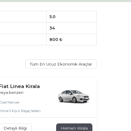
5.0
34
800 ₺
Tüm En Ucuz Ekonomik Araçlar
Fiat Linea Kirala
veya benzeri
Dizel
Manuel
Klima
5 Kişi
4 Bagaj
Sedan
Detaylı Bilgi
Hemen Kirala