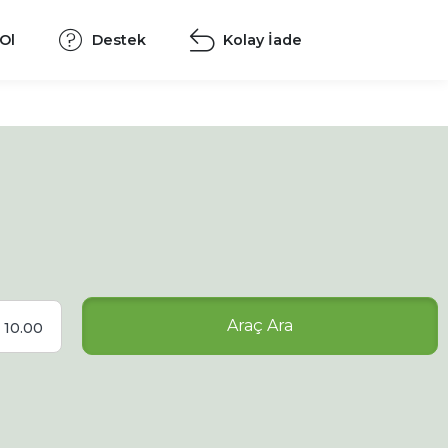
 Ol
Destek
Kolay İade
Araç Ara