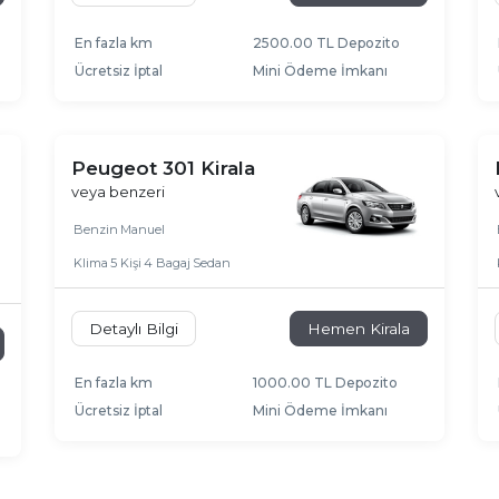
En fazla km
2500.00 TL Depozito
Ücretsiz İptal
Mini Ödeme İmkanı
Peugeot 301 Kirala
veya benzeri
Benzin
Manuel
Klima
5 Kişi
4 Bagaj
Sedan
Detaylı Bilgi
Hemen Kirala
En fazla km
1000.00 TL Depozito
Ücretsiz İptal
Mini Ödeme İmkanı