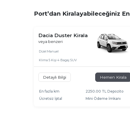
Port’dan Kiralayabileceğiniz E
Dacia Duster Kirala
veya benzeri
Dizel
Manuel
Klima
5 Kişi
4 Bagaj
SUV
Detaylı Bilgi
Hemen Kirala
En fazla km
2250.00 TL Depozito
Ücretsiz İptal
Mini Ödeme İmkanı