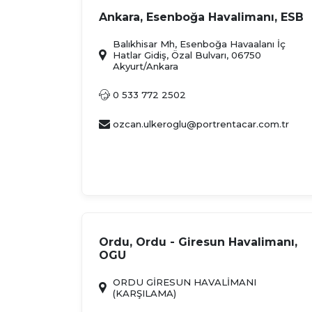
Ankara, Esenboğa Havalimanı, ESB
Balıkhisar Mh, Esenboğa Havaalanı İç
Hatlar Gidiş, Özal Bulvarı, 06750
Akyurt/Ankara
0 533 772 2502
ozcan.ulkeroglu@portrentacar.com.tr
Ordu, Ordu - Giresun Havalimanı,
OGU
ORDU GİRESUN HAVALİMANI
(KARŞILAMA)