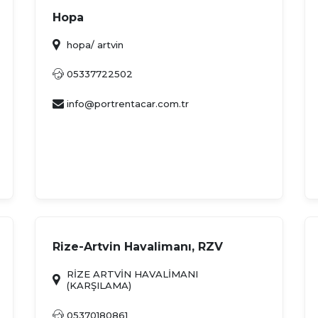
Hopa
hopa/ artvin
05337722502
info@portrentacar.com.tr
Rize-Artvin Havalimanı, RZV
RİZE ARTVİN HAVALİMANI
(KARŞILAMA)
05370180861