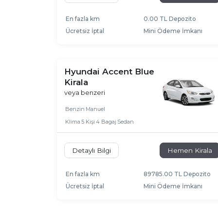
En fazla km
0.00 TL Depozito
Ücretsiz İptal
Mini Ödeme İmkanı
Hyundai Accent Blue
Kirala
veya benzeri
Benzin
Manuel
Klima
5 Kişi
4 Bagaj
Sedan
Detaylı Bilgi
Hemen Kirala
En fazla km
89785.00 TL Depozito
Ücretsiz İptal
Mini Ödeme İmkanı