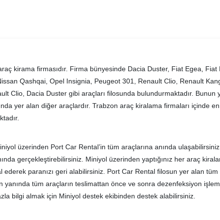
araç kirama firmasıdır. Firma bünyesinde Dacia Duster, Fiat Egea, Fiat
issan Qashqai, Opel Insignia, Peugeot 301, Renault Clio, Renault Ka
lt Clio, Dacia Duster gibi araçları filosunda bulundurmaktadır. Bunun
da yer alan diğer araçlardır. Trabzon araç kiralama firmaları içinde en ç
ktadır.
niyol üzerinden Port Car Rental’in tüm araçlarına anında ulaşabilirsiniz
ında gerçekleştirebilirsiniz. Miniyol üzerinden yaptığınız her araç kir
al ederek paranızı geri alabilirsiniz. Port Car Rental filosun yer alan tüm
rın yanında tüm araçların teslimattan önce ve sonra dezenfeksiyon işleml
a bilgi almak için Miniyol destek ekibinden destek alabilirsiniz.