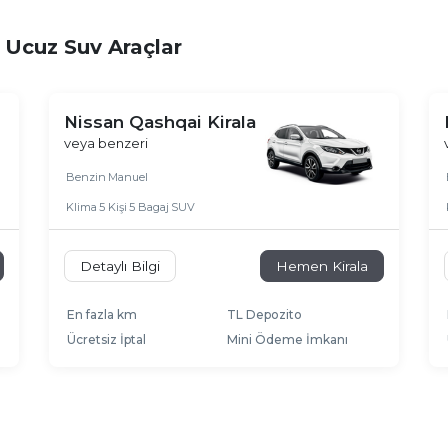
n Ucuz Suv Araçlar
Nissan Qashqai Kirala
veya benzeri
Benzin
Manuel
Klima
5 Kişi
5 Bagaj
SUV
Detaylı Bilgi
Hemen Kirala
En fazla km
TL Depozito
Ücretsiz İptal
Mini Ödeme İmkanı