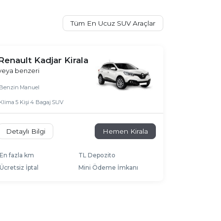
Tüm En Ucuz SUV Araçlar
Renault Kadjar Kirala
veya benzeri
Benzin
Manuel
Klima
5 Kişi
4 Bagaj
SUV
Detaylı Bilgi
Hemen Kirala
En fazla km
TL Depozito
Ücretsiz İptal
Mini Ödeme İmkanı