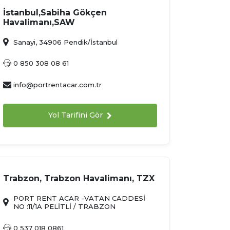
İstanbul,Sabiha Gökçen
Havalimanı,SAW
Sanayi, 34906 Pendik/İstanbul
0 850 308 08 61
info@portrentacar.com.tr
Yol Tarifini Gör
Trabzon, Trabzon Havalimanı, TZX
PORT RENT ACAR -VATAN CADDESİ
NO :11/1A PELİTLİ / TRABZON
0 537 018 0861