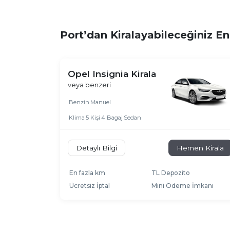
Port’dan Kiralayabileceğiniz E
Opel Insignia Kirala
veya benzeri
Benzin
Manuel
Klima
5 Kişi
4 Bagaj
Sedan
Detaylı Bilgi
Hemen Kirala
En fazla km
TL Depozito
Ücretsiz İptal
Mini Ödeme İmkanı