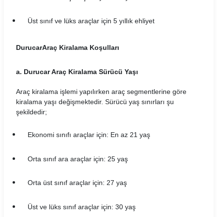
Carvento Araç Kiralama Koşulları
Üst sınıf ve lüks araçlar için 5 yıllık ehliyet
CarwinGo Araç Kiralama Koşulları
Durucar
Araç Kiralama Koşulları
Cizgi Araç Kiralama Koşulları
Contact Araç Kiralama Koşulları
a. Durucar Araç Kiralama Sürücü Yaşı
Dailydrive Araç Kiralama Koşulları
Araç kiralama işlemi yapılırken araç segmentlerine göre
kiralama yaşı değişmektedir. Sürücü yaş sınırları şu
şekildedir;
Damacar Araç Kiralama Koşulları
Dejavu Araç Kiralama Koşulları
Ekonomi sınıfı araçlar için: En az 21 yaş
Detay Araç Kiralama Koşulları
Orta sınıf ara araçlar için: 25 yaş
Didi Araç Kiralama Koşulları
Orta üst sınıf araçlar için: 27 yaş
Dmr Car Araç Kiralama Koşulları
Üst ve lüks sınıf araçlar için: 30 yaş