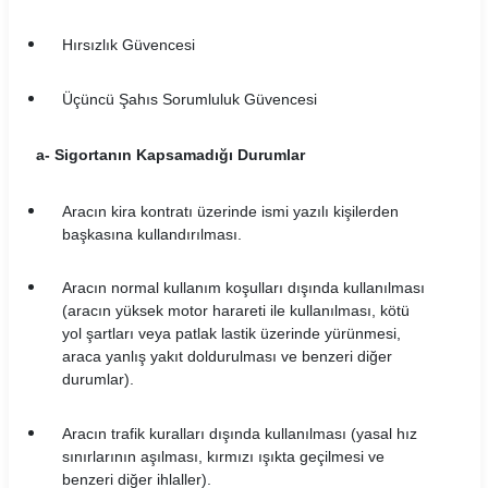
Rent Trendy Araç Kiralama Koşulları
Hırsızlık Güvencesi
Sixt Araç Kiralama Koşulları
Üçüncü Şahıs Sorumluluk Güvencesi
Skyes Araç Kiralama Koşulları
a- Sigortanın Kapsamadığı Durumlar
SMT Filo Araç Kiralama Koşulları
Aracın kira kontratı üzerinde ismi yazılı kişilerden
The Leon Araç Kiralama Koşulları
başkasına kullandırılması.
Torlak Araç Kiralama Koşulları
Aracın normal kullanım koşulları dışında kullanılması
(aracın yüksek motor harareti ile kullanılması, kötü
Turento Araç Kiralama Koşulları
yol şartları veya patlak lastik üzerinde yürünmesi,
araca yanlış yakıt doldurulması ve benzeri diğer
Turmobil Araç Kiralama Koşulları
durumlar).
Windy Araç Kiralama Koşulları
Aracın trafik kuralları dışında kullanılması (yasal hız
sınırlarının aşılması, kırmızı ışıkta geçilmesi ve
Wowcar Araç Kiralama Koşulları
benzeri diğer ihlaller).