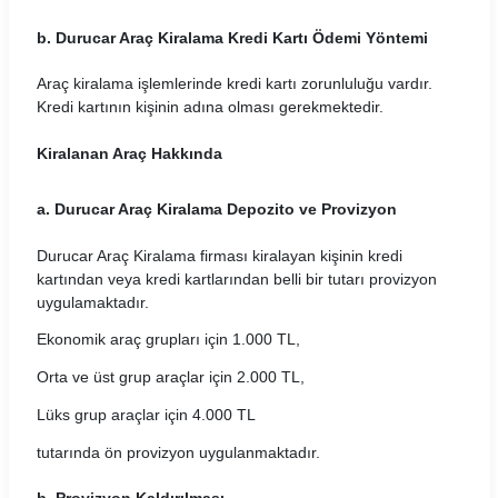
Dokay Araç Kiralama Koşulları
b. Durucar Araç Kiralama Kredi Kartı Ödemi Yöntemi
EasyGo Araç Kiralama Koşulları
Araç kiralama işlemlerinde kredi kartı zorunluluğu vardır.
Ekar Global Araç Kiralama Koşulları
Kredi kartının kişinin adına olması gerekmektedir.
Emr Car Araç Kiralama Koşulları
Kiralanan Araç Hakkında
Erboycar Araç Kiralama Koşulları
a. Durucar Araç Kiralama Depozito ve Provizyon
Eternalrental Araç Kiralama Koşulları
Durucar Araç Kiralama
firması kiralayan kişinin kredi
kartından veya kredi kartlarından belli bir tutarı provizyon
Europcar Araç Kiralama Koşulları
uygulamaktadır.
Garenta Araç Kiralama Koşulları
Ekonomik araç grupları için 1.000 TL,
Orta ve üst grup araçlar için 2.000 TL,
Goldcar Araç Kiralama Koşulları
Lüks grup araçlar için 4.000 TL
Greenmotion Araç Kiralama Koşulları
tutarında ön provizyon uygulanmaktadır.
Gri Rent Araç Kiralama Koşulları