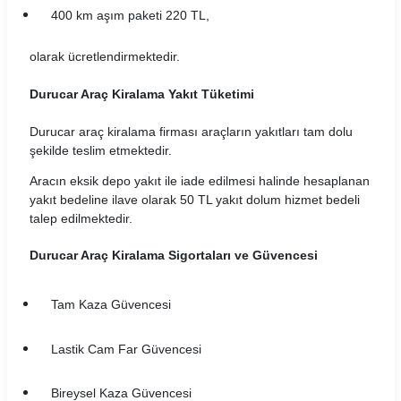
Mobilup Araç Kiralama Koşulları
400 km aşım paketi 220 TL,
Multicar Araç Kiralama Koşulları
olarak ücretlendirmektedir.
Natura Araç Kiralama Koşulları
Durucar Araç Kiralama Yakıt Tüketimi
Nissa Araç Kiralama Koşulları
Durucar araç kiralama firması araçların yakıtları tam dolu
şekilde teslim etmektedir.
Novacar Araç Kiralama Koşulları
Aracın eksik depo yakıt ile iade edilmesi halinde hesaplanan
yakıt bedeline ilave olarak 50 TL yakıt dolum hizmet bedeli
Oğuz Araç Kiralama Koşulları
talep edilmektedir.
Otocar Araç Kiralama Koşulları
Durucar Araç Kiralama Sigortaları ve Güvencesi
Otoseç Araç Kiralama Koşulları
Tam Kaza Güvencesi
OtoTur Araç Kiralama Koşulları
Lastik Cam Far Güvencesi
Port Araç Kiralama Koşulları
Bireysel Kaza Güvencesi
Pusula Araç Kiralama Koşulları