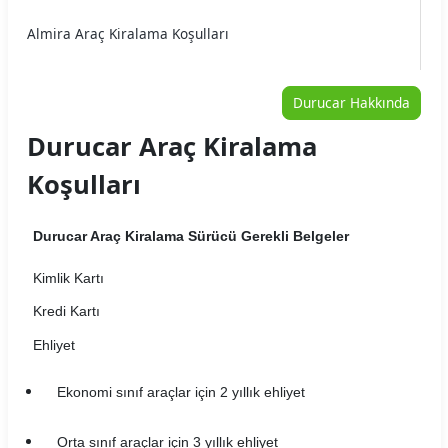
Almira Araç Kiralama Koşulları
Arme Araç Kiralama Koşulları
Durucar Hakkında
Arya Araç Kiralama Koşulları
Durucar Araç Kiralama
Auto Home Araç Kiralama Koşulları
Koşulları
Autojet Araç Kiralama Koşulları
Durucar Araç Kiralama Sürücü Gerekli Belgeler
Autoland Araç Kiralama Koşulları
Kimlik Kartı
Avec Araç Kiralama Koşulları
Kredi Kartı
Aytaşlar Araç Kiralama Koşulları
Ehliyet
B2Carlease Araç Kiralama Koşulları
Ekonomi sınıf araçlar için 2 yıllık ehliyet
BRK Car Rental Araç Kiralama Koşulları
Orta sınıf araçlar için 3 yıllık ehliyet