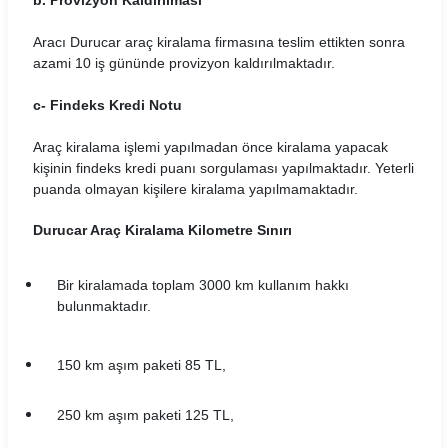
b. Provizyon Kaldırılması
Hasgül Araç Kiralama Koşulları
Aracı Durucar araç kiralama firmasına teslim ettikten sonra
azami 10 iş gününde provizyon kaldırılmaktadır.
Hit Araç Kiralama Koşulları
c- Findeks Kredi Notu
HLS Filo Araç Kiralama Koşulları
Araç kiralama işlemi yapılmadan önce kiralama yapacak
İnteria Araç Kiralama Koşulları
kişinin findeks kredi puanı sorgulaması yapılmaktadır. Yeterli
puanda olmayan kişilere kiralama yapılmamaktadır.
Kar Araç Kiralama Koşulları
Durucar Araç Kiralama Kilometre Sınırı
Leader Araç Kiralama Koşulları
Bir kiralamada toplam 3000 km kullanım hakkı
LeaseCar Araç Kiralama Koşulları
bulunmaktadır.
MaraşRent Araç Kiralama Koşulları
150 km aşım paketi 85 TL,
Mayrent Araç Kiralama Koşulları
250 km aşım paketi 125 TL,
Mert Araç Kiralama Koşulları