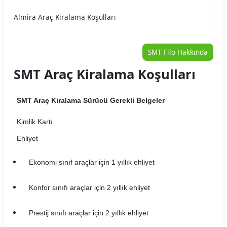
Almira Araç Kiralama Koşulları
Arme Araç Kiralama Koşulları
SMT Filo Hakkında
Arya Araç Kiralama Koşulları
SMT Araç Kiralama Koşulları
Auto Home Araç Kiralama Koşulları
SMT Araç Kiralama Sürücü Gerekli Belgeler
Autojet Araç Kiralama Koşulları
Kimlik Kartı
Autoland Araç Kiralama Koşulları
Ehliyet
Avec Araç Kiralama Koşulları
Ekonomi sınıf araçlar için 1 yıllık ehliyet
Aytaşlar Araç Kiralama Koşulları
Konfor sınıfı araçlar için 2 yıllık ehliyet
B2Carlease Araç Kiralama Koşulları
Prestij sınıfı araçlar için 2 yıllık ehliyet
BRK Car Rental Araç Kiralama Koşulları