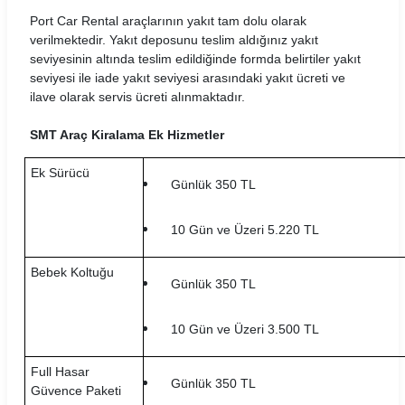
Mert Araç Kiralama Koşulları
Port Car Rental araçlarının yakıt tam dolu olarak
verilmektedir. Yakıt deposunu teslim aldığınız yakıt
Mobilup Araç Kiralama Koşulları
seviyesinin altında teslim edildiğinde formda belirtiler yakıt
seviyesi ile iade yakıt seviyesi arasındaki yakıt ücreti ve
Multicar Araç Kiralama Koşulları
ilave olarak servis ücreti alınmaktadır.
Natura Araç Kiralama Koşulları
SMT Araç Kiralama Ek Hizmetler
Nissa Araç Kiralama Koşulları
Ek Sürücü
Günlük 350 TL
Novacar Araç Kiralama Koşulları
10 Gün ve Üzeri 5.220 TL
Oğuz Araç Kiralama Koşulları
Bebek Koltuğu
Otocar Araç Kiralama Koşulları
Günlük 350 TL
Otoseç Araç Kiralama Koşulları
10 Gün ve Üzeri 3.500 TL
OtoTur Araç Kiralama Koşulları
Full Hasar
Günlük 350 TL
Güvence Paketi
Port Araç Kiralama Koşulları