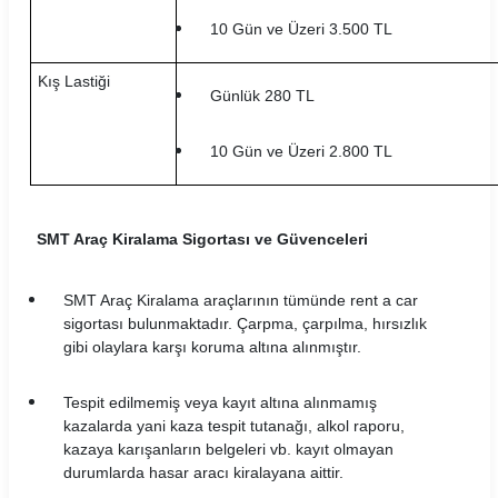
10 Gün ve Üzeri 3.500 TL
Pusula Araç Kiralama Koşulları
Kış Lastiği
Rent Trendy Araç Kiralama Koşulları
Günlük 280 TL
Sixt Araç Kiralama Koşulları
10 Gün ve Üzeri 2.800 TL
Skyes Araç Kiralama Koşulları
The Leon Araç Kiralama Koşulları
SMT Araç Kiralama Sigortası ve Güvenceleri
Torlak Araç Kiralama Koşulları
SMT Araç Kiralama araçlarının tümünde rent a car
sigortası bulunmaktadır. Çarpma, çarpılma, hırsızlık
Turento Araç Kiralama Koşulları
gibi olaylara karşı koruma altına alınmıştır.
Turmobil Araç Kiralama Koşulları
Tespit edilmemiş veya kayıt altına alınmamış
kazalarda yani kaza tespit tutanağı, alkol raporu,
Windy Araç Kiralama Koşulları
kazaya karışanların belgeleri vb. kayıt olmayan
durumlarda hasar aracı kiralayana aittir.
Wowcar Araç Kiralama Koşulları