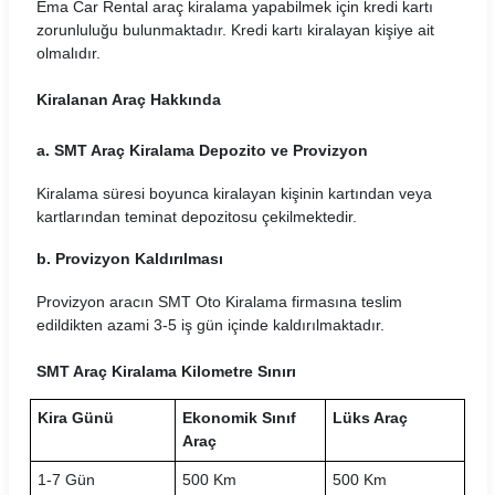
Dokay Araç Kiralama Koşulları
Ema Car Rental araç kiralama yapabilmek için kredi kartı
zorunluluğu bulunmaktadır. Kredi kartı kiralayan kişiye ait
Durucar Araç Kiralama Koşulları
olmalıdır.
EasyGo Araç Kiralama Koşulları
Kiralanan Araç Hakkında
Ekar Global Araç Kiralama Koşulları
a. SMT Araç Kiralama Depozito ve Provizyon
Emr Car Araç Kiralama Koşulları
Kiralama süresi boyunca kiralayan kişinin kartından veya
kartlarından teminat depozitosu çekilmektedir.
Erboycar Araç Kiralama Koşulları
b. Provizyon Kaldırılması
Eternalrental Araç Kiralama Koşulları
Provizyon aracın SMT Oto Kiralama firmasına teslim
edildikten azami 3-5 iş gün içinde kaldırılmaktadır.
Europcar Araç Kiralama Koşulları
SMT Araç Kiralama Kilometre Sınırı
Garenta Araç Kiralama Koşulları
Kira Günü
Ekonomik Sınıf
Lüks Araç
Goldcar Araç Kiralama Koşulları
Araç
Greenmotion Araç Kiralama Koşulları
1-7 Gün
500 Km
500 Km