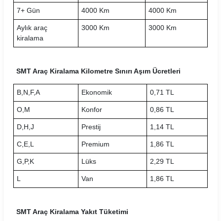
7+ Gün
4000 Km
4000 Km
Gri Rent Araç Kiralama Koşulları
Aylık araç
3000 Km
3000 Km
Hasgül Araç Kiralama Koşulları
kiralama
Hit Araç Kiralama Koşulları
SMT Araç Kiralama Kilometre Sınırı Aşım Ücretleri
HLS Filo Araç Kiralama Koşulları
B,N,F,A
Ekonomik
0,71 TL
İnteria Araç Kiralama Koşulları
O,M
Konfor
0,86 TL
Kar Araç Kiralama Koşulları
D,H,J
Prestij
1,14 TL
Leader Araç Kiralama Koşulları
C,E,L
Premium
1,86 TL
G,P,K
Lüks
2,29 TL
LeaseCar Araç Kiralama Koşulları
L
Van
1,86 TL
MaraşRent Araç Kiralama Koşulları
Mayrent Araç Kiralama Koşulları
SMT Araç Kiralama Yakıt Tüketimi