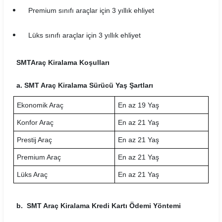
Carvento Araç Kiralama Koşulları
Premium sınıfı araçlar için 3 yıllık ehliyet
CarwinGo Araç Kiralama Koşulları
Lüks sınıfı araçlar için 3 yıllık ehliyet
Cizgi Araç Kiralama Koşulları
SMT
Araç Kiralama Koşulları
Contact Araç Kiralama Koşulları
a. SMT Araç Kiralama Sürücü Yaş Şartları
Dailydrive Araç Kiralama Koşulları
Ekonomik Araç
En az 19 Yaş
Damacar Araç Kiralama Koşulları
Konfor Araç
En az 21 Yaş
Dejavu Araç Kiralama Koşulları
Prestij Araç
En az 21 Yaş
Premium Araç
En az 21 Yaş
Detay Araç Kiralama Koşulları
Lüks Araç
En az 21 Yaş
Didi Araç Kiralama Koşulları
Dmr Car Araç Kiralama Koşulları
b. SMT Araç Kiralama Kredi Kartı Ödemi Yöntemi