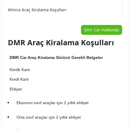
Almira Araç Kiralama Koşulları
Arme Araç Kiralama Koşulları
Dmr Car Hakkında
Arya Araç Kiralama Koşulları
DMR Araç Kiralama Koşulları
Auto Home Araç Kiralama Koşulları
DMR Car Araç Kiralama Sürücü Gerekli Belgeler
Autojet Araç Kiralama Koşulları
Kimlik Kartı
Autoland Araç Kiralama Koşulları
Kredi Kartı
Avec Araç Kiralama Koşulları
Ehliyet
Aytaşlar Araç Kiralama Koşulları
Ekonomi sınıf araçlar için 2 yıllık ehliyet
B2Carlease Araç Kiralama Koşulları
Orta sınıf araçlar için 2 yıllık ehliyet
BRK Car Rental Araç Kiralama Koşulları