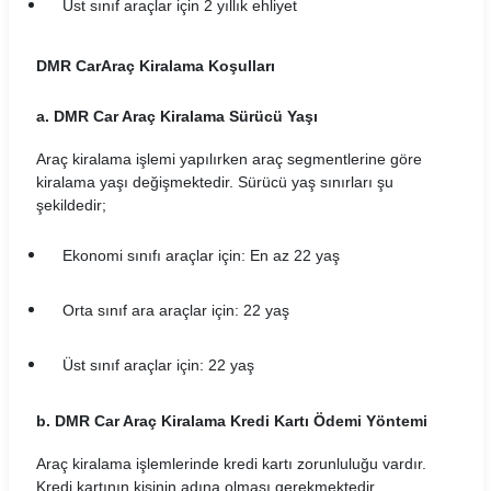
Üst sınıf araçlar için 2 yıllık ehliyet
Carvento Araç Kiralama Koşulları
CarwinGo Araç Kiralama Koşulları
DMR Car
Araç Kiralama Koşulları
Cizgi Araç Kiralama Koşulları
a. DMR Car Araç Kiralama Sürücü Yaşı
Araç kiralama işlemi yapılırken araç segmentlerine göre
Contact Araç Kiralama Koşulları
kiralama yaşı değişmektedir. Sürücü yaş sınırları şu
şekildedir;
Dailydrive Araç Kiralama Koşulları
Damacar Araç Kiralama Koşulları
Ekonomi sınıfı araçlar için: En az 22 yaş
Dejavu Araç Kiralama Koşulları
Orta sınıf ara araçlar için: 22 yaş
Detay Araç Kiralama Koşulları
Üst sınıf araçlar için: 22 yaş
Didi Araç Kiralama Koşulları
b. DMR Car Araç Kiralama Kredi Kartı Ödemi Yöntemi
Dokay Araç Kiralama Koşulları
Araç kiralama işlemlerinde kredi kartı zorunluluğu vardır.
Kredi kartının kişinin adına olması gerekmektedir.