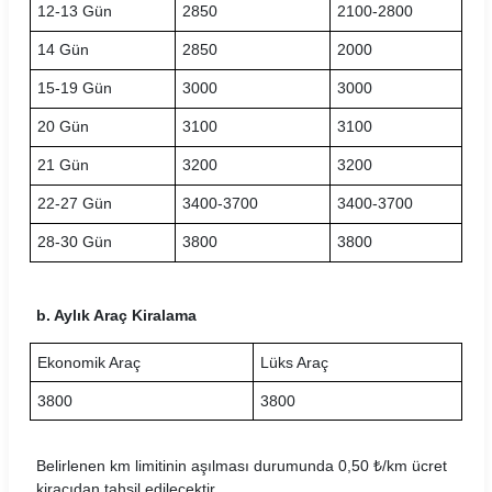
12-13 Gün
2850
2100-2800
Mobilup Araç Kiralama Koşulları
14 Gün
2850
2000
Multicar Araç Kiralama Koşulları
15-19 Gün
3000
3000
Natura Araç Kiralama Koşulları
20 Gün
3100
3100
Nissa Araç Kiralama Koşulları
21 Gün
3200
3200
Novacar Araç Kiralama Koşulları
22-27 Gün
3400-3700
3400-3700
28-30 Gün
3800
3800
Oğuz Araç Kiralama Koşulları
Otocar Araç Kiralama Koşulları
b. Aylık Araç Kiralama
Otoseç Araç Kiralama Koşulları
Ekonomik Araç
Lüks Araç
OtoTur Araç Kiralama Koşulları
3800
3800
Port Araç Kiralama Koşulları
Belirlenen km limitinin aşılması durumunda 0,50 ₺/km ücret
Pusula Araç Kiralama Koşulları
kiracıdan tahsil edilecektir.