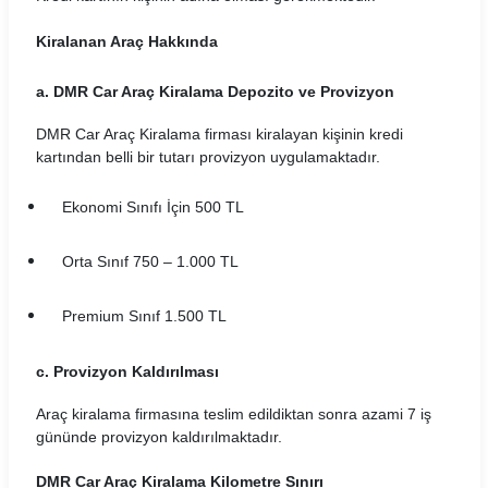
Durucar Araç Kiralama Koşulları
Kiralanan Araç Hakkında
EasyGo Araç Kiralama Koşulları
a. DMR Car Araç Kiralama Depozito ve Provizyon
Ekar Global Araç Kiralama Koşulları
DMR Car Araç Kiralama
firması kiralayan kişinin kredi
Emr Car Araç Kiralama Koşulları
kartından belli bir tutarı provizyon uygulamaktadır.
Erboycar Araç Kiralama Koşulları
Ekonomi Sınıfı İçin 500 TL
Eternalrental Araç Kiralama Koşulları
Orta Sınıf 750 – 1.000 TL
Europcar Araç Kiralama Koşulları
Premium Sınıf 1.500 TL
Garenta Araç Kiralama Koşulları
c. Provizyon Kaldırılması
Goldcar Araç Kiralama Koşulları
Araç kiralama firmasına teslim edildiktan sonra azami 7 iş
Greenmotion Araç Kiralama Koşulları
gününde provizyon kaldırılmaktadır.
Gri Rent Araç Kiralama Koşulları
DMR Car Araç Kiralama Kilometre Sınırı