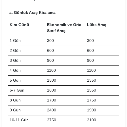
Hasgül Araç Kiralama Koşulları
a. Günlük Araç Kiralama
Hit Araç Kiralama Koşulları
Kira Günü
Ekonomik ve Orta
Lüks Araç
Sınıf Araç
HLS Filo Araç Kiralama Koşulları
1 Gün
300
300
İnteria Araç Kiralama Koşulları
2 Gün
600
600
Kar Araç Kiralama Koşulları
3 Gün
900
900
Leader Araç Kiralama Koşulları
4 Gün
1100
1100
5 Gün
1500
1350
LeaseCar Araç Kiralama Koşulları
6-7 Gün
1600
1550
MaraşRent Araç Kiralama Koşulları
8 Gün
1700
1750
Mayrent Araç Kiralama Koşulları
9 Gün
2400
1900
Mert Araç Kiralama Koşulları
10-11 Gün
2750
2100