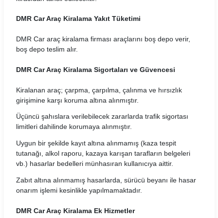
Rent Trendy Araç Kiralama Koşulları
DMR Car Araç Kiralama Yakıt Tüketimi
DMR Car araç kiralama firması araçlarını boş depo verir,
Sixt Araç Kiralama Koşulları
boş depo teslim alır.
Skyes Araç Kiralama Koşulları
DMR Car Araç Kiralama Sigortaları ve Güvencesi
SMT Filo Araç Kiralama Koşulları
Kiralanan araç; çarpma, çarpılma, çalınma ve hırsızlık
girişimine karşı koruma altına alınmıştır.
The Leon Araç Kiralama Koşulları
Üçüncü şahıslara verilebilecek zararlarda trafik sigortası
Torlak Araç Kiralama Koşulları
limitleri dahilinde korumaya alınmıştır.
Uygun bir şekilde kayıt altına alınmamış (kaza tespit
Turento Araç Kiralama Koşulları
tutanağı, alkol raporu, kazaya karışan tarafların belgeleri
vb.) hasarlar bedelleri münhasıran kullanıcıya aittir.
Turmobil Araç Kiralama Koşulları
Zabıt altına alınmamış hasarlarda, sürücü beyanı ile hasar
Windy Araç Kiralama Koşulları
onarım işlemi kesinlikle yapılmamaktadır.
Wowcar Araç Kiralama Koşulları
DMR Car Araç Kiralama Ek Hizmetler