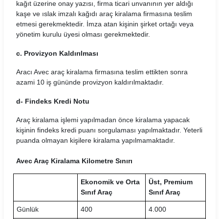
kağıt üzerine onay yazısı, firma ticari unvanının yer aldığı
Mobilup Araç Kiralama Koşulları
kaşe ve ıslak imzalı kağıdı araç kiralama firmasına teslim
etmesi gerekmektedir. İmza atan kişinin şirket ortağı veya
Multicar Araç Kiralama Koşulları
yönetim kurulu üyesi olması gerekmektedir.
Natura Araç Kiralama Koşulları
c. Provizyon Kaldırılması
Nissa Araç Kiralama Koşulları
Aracı
Avec araç kiralama
firmasına teslim ettikten sonra
azami 10 iş gününde provizyon kaldırılmaktadır.
Novacar Araç Kiralama Koşulları
d- Findeks Kredi Notu
Oğuz Araç Kiralama Koşulları
Araç kiralama işlemi yapılmadan önce kiralama yapacak
kişinin findeks kredi puanı sorgulaması yapılmaktadır. Yeterli
Otocar Araç Kiralama Koşulları
puanda olmayan kişilere kiralama yapılmamaktadır.
Otoseç Araç Kiralama Koşulları
Avec Araç Kiralama Kilometre Sınırı
OtoTur Araç Kiralama Koşulları
Ekonomik ve Orta
Üst, Premium
Sınıf Araç
Sınıf Araç
Port Araç Kiralama Koşulları
Günlük
400
4.000
Pusula Araç Kiralama Koşulları