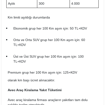
Aylık
300
4.000
Rent Trendy Araç Kiralama Koşulları
Km limiti aşıldığı durumlarda
Sixt Araç Kiralama Koşulları
Ekonomik grup her 100 Km aşım için: 50 TL+KDV
Skyes Araç Kiralama Koşulları
SMT Filo Araç Kiralama Koşulları
Orta ve Orta SUV grup her 100 Km aşım için: 60
TL+KDV
The Leon Araç Kiralama Koşulları
Üst ve Üst SUV grup her 100 Km aşım için: 100
Torlak Araç Kiralama Koşulları
TL+KDV
Turento Araç Kiralama Koşulları
Premium grup her 100 Km aşım için: 125+KDV
Turmobil Araç Kiralama Koşulları
olarak km başı ücret alınacaktır.
Windy Araç Kiralama Koşulları
Avec Araç Kiralama Yakıt Tüketimi
Avec araç kiralama firması araçların yakıtları tam dolu
Wowcar Araç Kiralama Koşulları
şekilde teslim etmektedir.