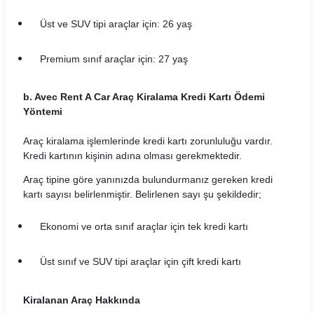
Durucar Araç Kiralama Koşulları
Üst ve SUV tipi araçlar için: 26 yaş
EasyGo Araç Kiralama Koşulları
Premium sınıf araçlar için: 27 yaş
Ekar Global Araç Kiralama Koşulları
Emr Car Araç Kiralama Koşulları
b. Avec Rent A Car Araç Kiralama Kredi Kartı Ödemi
Yöntemi
Erboycar Araç Kiralama Koşulları
Araç kiralama işlemlerinde kredi kartı zorunluluğu vardır.
Eternalrental Araç Kiralama Koşulları
Kredi kartının kişinin adına olması gerekmektedir.
Araç tipine göre yanınızda bulundurmanız gereken kredi
Europcar Araç Kiralama Koşulları
kartı sayısı belirlenmiştir. Belirlenen sayı şu şekildedir;
Garenta Araç Kiralama Koşulları
Ekonomi ve orta sınıf araçlar için tek kredi kartı
Goldcar Araç Kiralama Koşulları
Üst sınıf ve SUV tipi araçlar için çift kredi kartı
Greenmotion Araç Kiralama Koşulları
Kiralanan Araç Hakkında
Gri Rent Araç Kiralama Koşulları