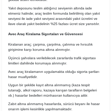
Yavuz Rent Araç Kiralama Koşulları
Yakıt deposunu teslim aldığınız seviyenin altında iade
etmeniz halinde; araç teslim formunda belirtilmiş olan yakıt
Yol 24 Araç Kiralama Koşulları
seviyesi ile iade yakıt seviyesi arasındaki yakıt ücretini ve
ilave olarak yakıt bedelinin %25 fazlası ücret size yansıtılır.
Avec Araç Kiralama Sigortaları ve Güvencesi
Kiralanan araç; çarpma, çarpılma, çalınma ve hırsızlık
girişimine karşı koruma altına alınmıştır.
Üçüncü şahıslara verilebilecek zararlarda trafik sigortası
limitleri dahilinde korumaya alınmıştır.
Avec araç kiralamanın uygulamakta olduğu sigorta şartları
hasar muafiyetlidir.
Uygun bir şekilde kayıt altına alınmamış (kaza tespit
tutanağı, alkol raporu, kazaya karışan tarafların belgeleri
vb.) hasarlar bedelleri münhasıran kullanıcıya aittir.
Zabıt altına alınmamış hasarlarda, sürücü beyanı ile hasar
onarım işlemi kesinlikle yapılmamaktadır.