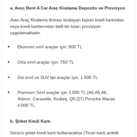
a. Avec Rent A Car Araç Kiralama Depozito ve Provizyon
Hasgül Araç Kiralama Koşulları
Avec Araç Kiralama firması kiralayan kişinin kredi kartından
Hit Araç Kiralama Koşulları
veya kredi kartlarından belli bir tutarı provizyon
uygulamaktadır.
HLS Filo Araç Kiralama Koşulları
Ekonomi sınıf araçlar için: 500 TL
İnteria Araç Kiralama Koşulları
Kar Araç Kiralama Koşulları
Orta sınıf araçlar için: 750 TL
Leader Araç Kiralama Koşulları
Üst sınıf ve SUV tipi araçlar için: 1.500 TL
LeaseCar Araç Kiralama Koşulları
Premium Sınıf araçlar için 3.000 TL (A4,A5,A6,
Arteon, Caravelle, Kodiaq, Q5,Q7) Porsche Macan
MaraşRent Araç Kiralama Koşulları
4.000 TL.
Mayrent Araç Kiralama Koşulları
b. Şirket Kredi Kartı
Mert Araç Kiralama Koşulları
Sürücü şirket kredi kartı kullanacaksa (Ticari kart) antetli