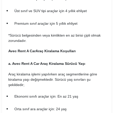
CarwinGo Araç Kiralama Koşulları
Üst sınıf ve SUV tipi araçlar için 4 yıllık ehliyet
Cizgi Araç Kiralama Koşulları
Premium sınıf araçlar için 5 yıllık ehliyet
Contact Araç Kiralama Koşulları
*Sürücü belgesinden veya kimlikten en az birisi çipli olmak
Dailydrive Araç Kiralama Koşulları
zorundadır.
Damacar Araç Kiralama Koşulları
Avec Rent A Car
Araç Kiralama Koşulları
Dejavu Araç Kiralama Koşulları
a. Avec Rent A Car Araç Kiralama Sürücü Yaşı
Detay Araç Kiralama Koşulları
Araç kiralama işlemi yapılırken araç segmentlerine göre
kiralama yaşı değişmektedir. Sürücü yaş sınırları şu
Didi Araç Kiralama Koşulları
şekildedir;
Dmr Car Araç Kiralama Koşulları
Ekonomi sınıfı araçlar için: En az 21 yaş
Dokay Araç Kiralama Koşulları
Orta sınıf ara araçlar için: 24 yaş