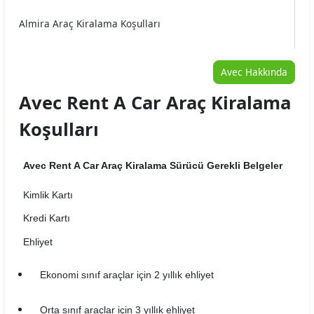
Almira Araç Kiralama Koşulları
Arme Araç Kiralama Koşulları
Avec Hakkında
Arya Araç Kiralama Koşulları
Avec Rent A Car Araç Kiralama
Auto Home Araç Kiralama Koşulları
Koşulları
Autojet Araç Kiralama Koşulları
Avec Rent A Car Araç Kiralama Sürücü Gerekli Belgeler
Autoland Araç Kiralama Koşulları
Kimlik Kartı
Aytaşlar Araç Kiralama Koşulları
Kredi Kartı
B2Carlease Araç Kiralama Koşulları
Ehliyet
BRK Car Rental Araç Kiralama Koşulları
Ekonomi sınıf araçlar için 2 yıllık ehliyet
Carvento Araç Kiralama Koşulları
Orta sınıf araçlar için 3 yıllık ehliyet