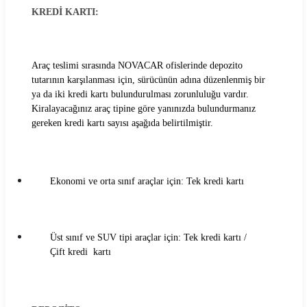
Mert Araç Kiralama Koşulları
KREDİ KARTI:
Mobilup Araç Kiralama Koşulları
Araç teslimi sırasında NOVACAR ofislerinde depozito
Multicar Araç Kiralama Koşulları
tutarının karşılanması için, sürücünün adına düzenlenmiş bir
ya da iki kredi kartı bulundurulması zorunluluğu vardır.
Natura Araç Kiralama Koşulları
Kiralayacağınız araç tipine göre yanınızda bulundurmanız
gereken kredi kartı sayısı aşağıda belirtilmiştir.
Nissa Araç Kiralama Koşulları
Oğuz Araç Kiralama Koşulları
Ekonomi ve orta sınıf araçlar için: Tek kredi kartı
Otocar Araç Kiralama Koşulları
Otoseç Araç Kiralama Koşulları
Üst sınıf ve SUV tipi araçlar için: Tek kredi kartı /
OtoTur Araç Kiralama Koşulları
Çift kredi kartı
Port Araç Kiralama Koşulları
Pusula Araç Kiralama Koşulları