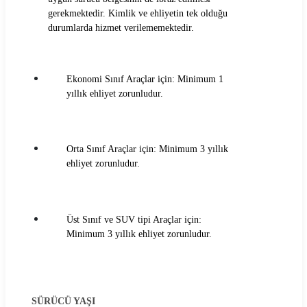
Dokay Araç Kiralama Koşulları
gerekmektedir. Kimlik ve ehliyetin tek olduğu
durumlarda hizmet verilememektedir.
Durucar Araç Kiralama Koşulları
EasyGo Araç Kiralama Koşulları
Ekonomi Sınıf Araçlar için: Minimum 1
Ekar Global Araç Kiralama Koşulları
yıllık ehliyet zorunludur.
Emr Car Araç Kiralama Koşulları
Erboycar Araç Kiralama Koşulları
Orta Sınıf Araçlar için: Minimum 3 yıllık
ehliyet zorunludur.
Eternalrental Araç Kiralama Koşulları
Europcar Araç Kiralama Koşulları
Üst Sınıf ve SUV tipi Araçlar için:
Minimum 3 yıllık ehliyet zorunludur.
Garenta Araç Kiralama Koşulları
Goldcar Araç Kiralama Koşulları
Greenmotion Araç Kiralama Koşulları
SÜRÜCÜ YAŞI