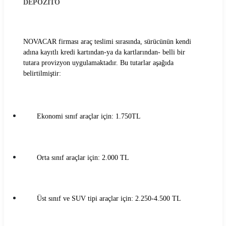
DEPOZİTO
Rent Trendy Araç Kiralama Koşulları
Sixt Araç Kiralama Koşulları
NOVACAR firması araç teslimi sırasında, sürücünün kendi
adına kayıtlı kredi kartından-ya da kartlarından- belli bir
Skyes Araç Kiralama Koşulları
tutara provizyon uygulamaktadır. Bu tutarlar aşağıda
belirtilmiştir:
SMT Filo Araç Kiralama Koşulları
The Leon Araç Kiralama Koşulları
Ekonomi sınıf araçlar için: 1.750TL
Torlak Araç Kiralama Koşulları
Turento Araç Kiralama Koşulları
Orta sınıf araçlar için: 2.000 TL
Turmobil Araç Kiralama Koşulları
Windy Araç Kiralama Koşulları
Üst sınıf ve SUV tipi araçlar için: 2.250-4.500 TL
Wowcar Araç Kiralama Koşulları