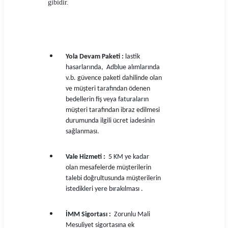
gibidir.
Yola Devam Paketi :
lastik
hasarlarında, Adblue alımlarında
v.b. güvence paketi dahilinde olan
ve müşteri tarafından ödenen
bedellerin fiş veya faturaların
müşteri tarafından ibraz edilmesi
durumunda ilgili ücret iadesinin
sağlanması.
Vale Hizmeti :
5 KM ye kadar
olan mesafelerde müşterilerin
talebi doğrultusunda müşterilerin
istedikleri yere bırakılması .
İMM Sigortası :
Zorunlu Mali
Mesuliyet sigortasına ek