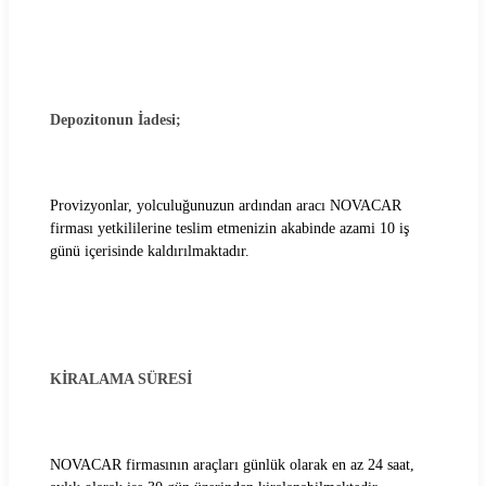
Yavuz Rent Araç Kiralama Koşulları
Yol 24 Araç Kiralama Koşulları
Depozitonun İadesi;
Provizyonlar, yolculuğunuzun ardından aracı NOVACAR
firması yetkililerine teslim etmenizin akabinde azami 10 iş
günü içerisinde kaldırılmaktadır.
KİRALAMA SÜRESİ
NOVACAR firmasının araçları günlük olarak en az 24 saat,