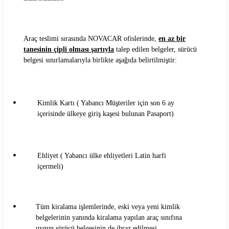
Carvento Araç Kiralama Koşulları
CarwinGo Araç Kiralama Koşulları
Araç teslimi sırasında NOVACAR ofislerinde,
en az bir
tanesinin çipli olması şartıyla
talep edilen belgeler, sürücü
Cizgi Araç Kiralama Koşulları
belgesi sınırlamalarıyla birlikte aşağıda belirtilmiştir:
Contact Araç Kiralama Koşulları
Dailydrive Araç Kiralama Koşulları
Kimlik Kartı ( Yabancı Müşteriler için son 6 ay
içerisinde ülkeye giriş kaşesi bulunan Pasaport)
Damacar Araç Kiralama Koşulları
Dejavu Araç Kiralama Koşulları
Ehliyet ( Yabancı ülke ehliyetleri Latin harfi
Detay Araç Kiralama Koşulları
içermeli)
Didi Araç Kiralama Koşulları
Tüm kiralama işlemlerinde, eski veya yeni kimlik
Dmr Car Araç Kiralama Koşulları
belgelerinin yanında kiralama yapılan araç sınıfına
uygun sürücü belgesinin de ibraz edilmesi