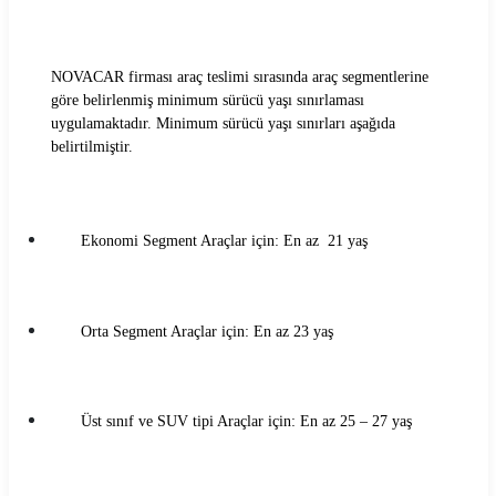
Gri Rent Araç Kiralama Koşulları
NOVACAR firması araç teslimi sırasında araç segmentlerine
Hasgül Araç Kiralama Koşulları
göre belirlenmiş minimum sürücü yaşı sınırlaması
uygulamaktadır. Minimum sürücü yaşı sınırları aşağıda
Hit Araç Kiralama Koşulları
belirtilmiştir.
HLS Filo Araç Kiralama Koşulları
İnteria Araç Kiralama Koşulları
Ekonomi Segment Araçlar için: En az 21 yaş
Kar Araç Kiralama Koşulları
Leader Araç Kiralama Koşulları
Orta Segment Araçlar için: En az 23 yaş
LeaseCar Araç Kiralama Koşulları
MaraşRent Araç Kiralama Koşulları
Üst sınıf ve SUV tipi Araçlar için: En az 25 – 27 yaş
Mayrent Araç Kiralama Koşulları