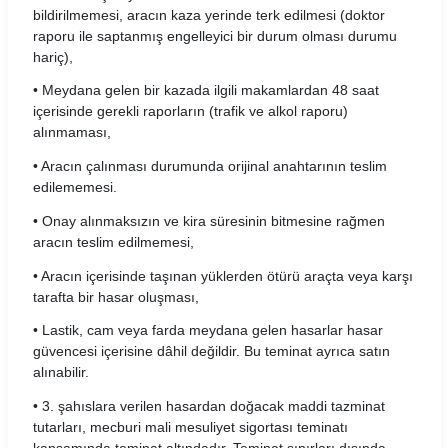
bildirilmemesi, aracın kaza yerinde terk edilmesi (doktor
Wowcar Araç Kiralama Koşulları
raporu ile saptanmış engelleyici bir durum olması durumu
hariç),
Yavuz Rent Araç Kiralama Koşulları
• Meydana gelen bir kazada ilgili makamlardan 48 saat
Yol 24 Araç Kiralama Koşulları
içerisinde gerekli raporların (trafik ve alkol raporu)
alınmaması,
• Aracın çalınması durumunda orijinal anahtarının teslim
edilememesi.
• Onay alınmaksızın ve kira süresinin bitmesine rağmen
aracın teslim edilmemesi,
• Aracın içerisinde taşınan yüklerden ötürü araçta veya karşı
tarafta bir hasar oluşması,
• Lastik, cam veya farda meydana gelen hasarlar hasar
güvencesi içerisine dâhil değildir. Bu teminat ayrıca satın
alınabilir.
• 3. şahıslara verilen hasardan doğacak maddi tazminat
tutarları, mecburi mali mesuliyet sigortası teminatı