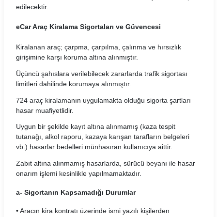
Mert Araç Kiralama Koşulları
edilecektir.
Mobilup Araç Kiralama Koşulları
eCar Araç Kiralama Sigortaları ve Güvencesi
Multicar Araç Kiralama Koşulları
Kiralanan araç; çarpma, çarpılma, çalınma ve hırsızlık
girişimine karşı koruma altına alınmıştır.
Natura Araç Kiralama Koşulları
Üçüncü şahıslara verilebilecek zararlarda trafik sigortası
limitleri dahilinde korumaya alınmıştır.
Nissa Araç Kiralama Koşulları
724 araç kiralamanın uygulamakta olduğu sigorta şartları
Novacar Araç Kiralama Koşulları
hasar muafiyetlidir.
Uygun bir şekilde kayıt altına alınmamış (kaza tespit
Oğuz Araç Kiralama Koşulları
tutanağı, alkol raporu, kazaya karışan tarafların belgeleri
vb.) hasarlar bedelleri münhasıran kullanıcıya aittir.
Otocar Araç Kiralama Koşulları
Zabıt altına alınmamış hasarlarda, sürücü beyanı ile hasar
Otoseç Araç Kiralama Koşulları
onarım işlemi kesinlikle yapılmamaktadır.
a- Sigortanın Kapsamadığı Durumlar
OtoTur Araç Kiralama Koşulları
• Aracın kira kontratı üzerinde ismi yazılı kişilerden
Port Araç Kiralama Koşulları