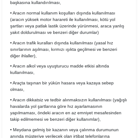
başkasına kullandırılması,
Pusula Araç Kiralama Koşulları
• Aracın normal kullanım koşulları dışında kullanılması
(aracın yüksek motor harareti ile kullanılması, kötü yol
Rent Trendy Araç Kiralama Koşulları
şartları veya patlak lastik üzerinde yürünmesi, araca yanlış
yakıt doldurulması ve benzeri diğer durumlar)
Sixt Araç Kiralama Koşulları
• Aracın trafik kuralları dışında kullanılması (yasal hız
sınırlarının aşılması, kırmızı ışıkta geçilmesi ve benzeri
Skyes Araç Kiralama Koşulları
diğer ihlaller),
SMT Filo Araç Kiralama Koşulları
• Aracın alkol veya uyuşturucu madde etkisi altında
kullanılması,
The Leon Araç Kiralama Koşulları
• Araçta taşınan bir yükün hasara veya kazaya sebep
olması,
Torlak Araç Kiralama Koşulları
• Aracın dikkatsiz ve tedbir alınmaksızın kullanılması (yağışlı
Turento Araç Kiralama Koşulları
havalarda yol şartlarına göre hız ayarlamasının
yapılmaması, öndeki aracın en az emniyet mesafesinden
Turmobil Araç Kiralama Koşulları
takip edilmemesi ve benzeri diğer kullanımlar),
• Meydana gelmiş bir kazanın veya çalınma durumunun
Windy Araç Kiralama Koşulları
anında müşteriye verilecek olan irtibat telefonlarına