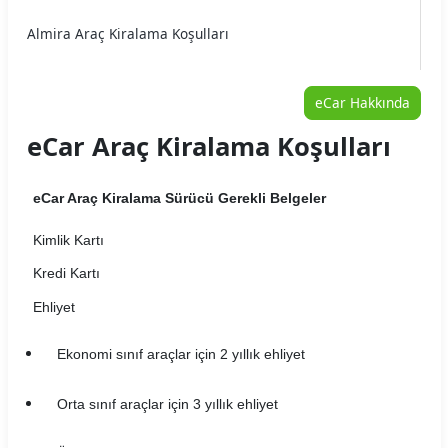
Almira Araç Kiralama Koşulları
Arme Araç Kiralama Koşulları
eCar Hakkında
Arya Araç Kiralama Koşulları
eCar Araç Kiralama Koşulları
Auto Home Araç Kiralama Koşulları
eCar Araç Kiralama Sürücü Gerekli Belgeler
Autojet Araç Kiralama Koşulları
Kimlik Kartı
Autoland Araç Kiralama Koşulları
Kredi Kartı
Avec Araç Kiralama Koşulları
Ehliyet
Aytaşlar Araç Kiralama Koşulları
Ekonomi sınıf araçlar için 2 yıllık ehliyet
B2Carlease Araç Kiralama Koşulları
Orta sınıf araçlar için 3 yıllık ehliyet
BRK Car Rental Araç Kiralama Koşulları