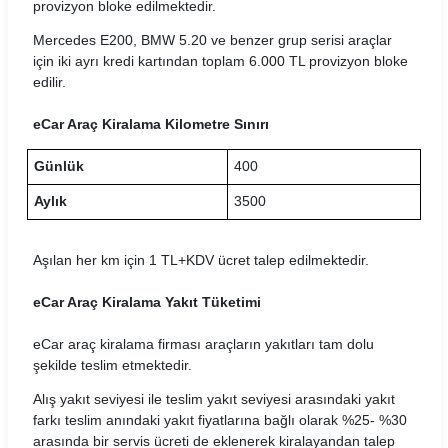
provizyon bloke edilmektedir.
Gri Rent Araç Kiralama Koşulları
Mercedes E200, BMW 5.20 ve benzer grup serisi araçlar
için iki ayrı kredi kartından toplam 6.000 TL provizyon bloke
Hasgül Araç Kiralama Koşulları
edilir.
Hit Araç Kiralama Koşulları
eCar Araç Kiralama Kilometre Sınırı
HLS Filo Araç Kiralama Koşulları
Günlük
400
İnteria Araç Kiralama Koşulları
Aylık
3500
Kar Araç Kiralama Koşulları
Aşılan her km için 1 TL+KDV ücret talep edilmektedir.
Leader Araç Kiralama Koşulları
eCar Araç Kiralama Yakıt Tüketimi
LeaseCar Araç Kiralama Koşulları
eCar araç kiralama firması araçların yakıtları tam dolu
şekilde teslim etmektedir.
MaraşRent Araç Kiralama Koşulları
Alış yakıt seviyesi ile teslim yakıt seviyesi arasındaki yakıt
Mayrent Araç Kiralama Koşulları
farkı teslim anındaki yakıt fiyatlarına bağlı olarak %25- %30
arasında bir servis ücreti de eklenerek kiralayandan talep