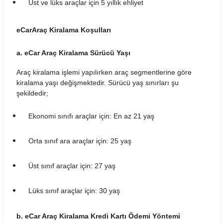
Üst ve lüks araçlar için 5 yıllık ehliyet
Carvento Araç Kiralama Koşulları
CarwinGo Araç Kiralama Koşulları
eCar
Araç Kiralama Koşulları
Cizgi Araç Kiralama Koşulları
a. eCar Araç Kiralama Sürücü Yaşı
Araç kiralama işlemi yapılırken araç segmentlerine göre
Contact Araç Kiralama Koşulları
kiralama yaşı değişmektedir. Sürücü yaş sınırları şu
şekildedir;
Dailydrive Araç Kiralama Koşulları
Damacar Araç Kiralama Koşulları
Ekonomi sınıfı araçlar için: En az 21 yaş
Dejavu Araç Kiralama Koşulları
Orta sınıf ara araçlar için: 25 yaş
Detay Araç Kiralama Koşulları
Üst sınıf araçlar için: 27 yaş
Didi Araç Kiralama Koşulları
Lüks sınıf araçlar için: 30 yaş
Dmr Car Araç Kiralama Koşulları
b. eCar Araç Kiralama Kredi Kartı Ödemi Yöntemi