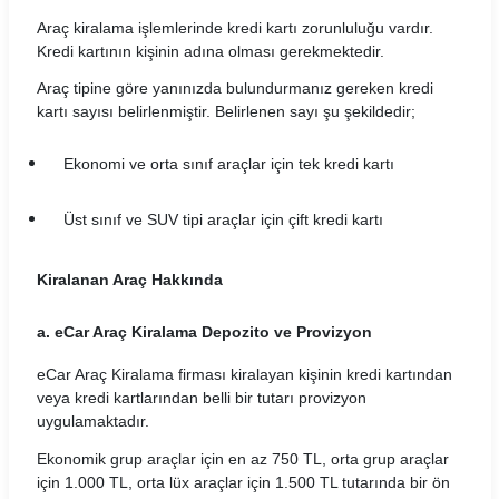
Dokay Araç Kiralama Koşulları
Araç kiralama işlemlerinde kredi kartı zorunluluğu vardır.
Durucar Araç Kiralama Koşulları
Kredi kartının kişinin adına olması gerekmektedir.
Araç tipine göre yanınızda bulundurmanız gereken kredi
EasyGo Araç Kiralama Koşulları
kartı sayısı belirlenmiştir. Belirlenen sayı şu şekildedir;
Ekar Global Araç Kiralama Koşulları
Ekonomi ve orta sınıf araçlar için tek kredi kartı
Emr Car Araç Kiralama Koşulları
Üst sınıf ve SUV tipi araçlar için çift kredi kartı
Erboycar Araç Kiralama Koşulları
Kiralanan Araç Hakkında
Eternalrental Araç Kiralama Koşulları
a. eCar Araç Kiralama Depozito ve Provizyon
Europcar Araç Kiralama Koşulları
eCar Araç Kiralama
firması kiralayan kişinin kredi kartından
Garenta Araç Kiralama Koşulları
veya kredi kartlarından belli bir tutarı provizyon
uygulamaktadır.
Goldcar Araç Kiralama Koşulları
Ekonomik grup araçlar için en az 750 TL, orta grup araçlar
Greenmotion Araç Kiralama Koşulları
için 1.000 TL, orta lüx araçlar için 1.500 TL tutarında bir ön