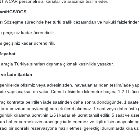
 CAR personeli sizi karşılar ve aracınızı teslim eder.
ları/HGS/OGS
arı Sözleşme sürecinde her türlü trafik cezasından ve hukuki faizlerinde
 geçişiniz kadar ücrendirilir.
 geçişiniz kadar ücrendirilir.
 Seyahat
 araçla Türkiye sınırları dışınına çıkmak kesinlikle yasaktır.
ve İade Şartları
 şehirlerde ofisimiz veya adresinizden, havaalanlarından teslim/iade yapab
iade yapılacaksa, en yakın Comet ofisinden kilometre başına 1,2 TL ücret
aç kontratta belirtilen iade saatinden daha sonra döndüğünde, 1 saat
p tarafımızdan onaylandığında ek ücret alınmaz. 1 saat veya daha üstü g
ünlük kiralama ücretinin 1/5 i kadar ek ücret tahsil edilir. 5 saat ve üze
layan haber vermeksizin aracı geç iade edemez ve ilgili ofisin onayı olm
racı bir sonraki rezervasyona hazır etmesi gerektiği durumlarda kira 