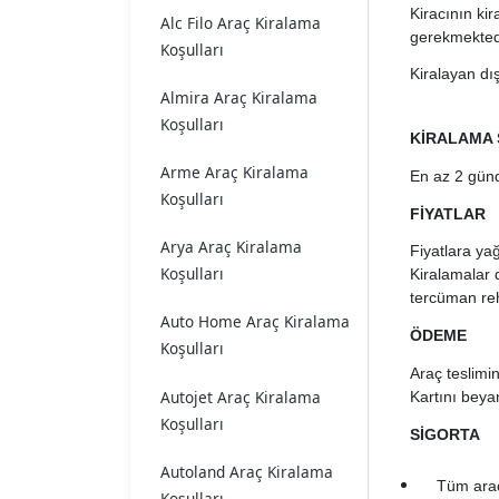
Kiracının kir
Alc Filo Araç Kiralama
gerekmekted
Koşulları
Kiralayan dı
Almira Araç Kiralama
Koşulları
KİRALAMA 
Arme Araç Kiralama
En az 2 gündü
Koşulları
FİYATLAR
Arya Araç Kiralama
Fiyatlara yağ
Koşulları
Kiralamalar d
tercüman reh
Auto Home Araç Kiralama
ÖDEME
Koşulları
Araç teslimin
Autojet Araç Kiralama
Kartını beya
Koşulları
SİGORTA
Autoland Araç Kiralama
Tüm araç
Koşulları