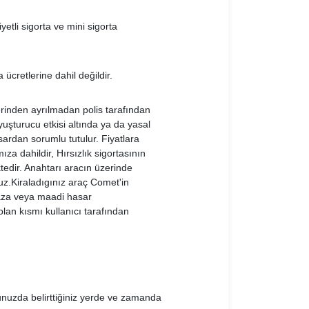
yetli sigorta ve mini sigorta
 ücretlerine dahil değildir.
yerinden ayrılmadan polis tarafından
yuşturucu etkisi altında ya da yasal
sardan sorumlu tutulur. Fiyatlara
ıza dahildir, Hırsızlık sigortasının
tedir. Anahtarı aracın üzerinde
z.Kiraladıgınız araç Comet'in
Kaza veya maadi hasar
an kısmı kullanıcı tarafından
uzda belirttiğiniz yerde ve zamanda