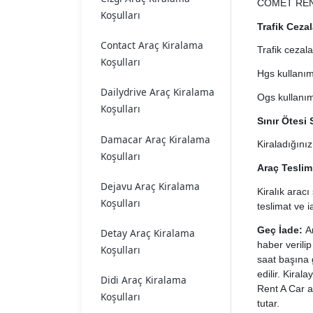
COMET RENT A
Koşulları
Trafik Ceza
Contact Araç Kiralama
Trafik cezal
Koşulları
Hgs kullanımı
Dailydrive Araç Kiralama
Ogs kullanımı
Koşulları
Sınır Ötesi
Damacar Araç Kiralama
Kiraladığınız
Koşulları
Araç Teslim 
Dejavu Araç Kiralama
Kiralık aracı
Koşulları
teslimat ve 
Geç İade:
Ar
Detay Araç Kiralama
haber verili
Koşulları
saat başına g
edilir. Kira
Didi Araç Kiralama
Rent A Car a
Koşulları
tutar.