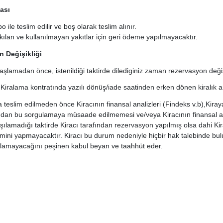
kası
 ile teslim edilir ve boş olarak teslim alınır.
ılan ve kullanılmayan yakıtlar için geri ödeme yapılmayacaktır.
 Değişikliği
aşlamadan önce, istenildiği taktirde dilediginiz zaman rezervasyon değişikl
Kiralama kontratında yazılı dönüş/iade saatinden erken dönen kiralık a
a teslim edilmeden önce Kiracının finansal analizleri (Findeks v.b),Kira
ından bu sorgulamaya müsaade edilmemesi ve/veya Kiracının finansal 
rşılamadığı taktirde Kiracı tarafından rezervasyon yapılmış olsa dahi Ki
emini yapmayacaktır. Kiracı bu durum nedeniyle hiçbir hak talebinde b
rlamayacağını peşinen kabul beyan ve taahhüt eder.