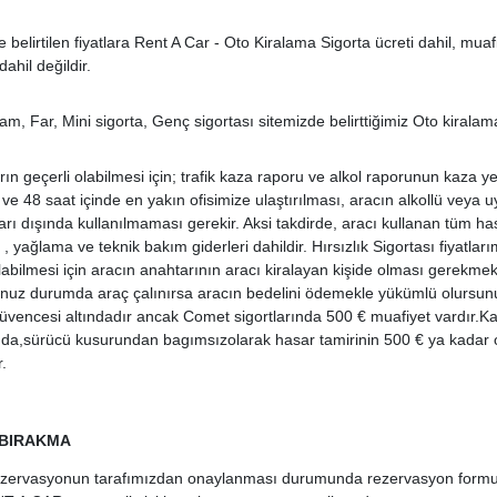
 belirtilen fiyatlara Rent A Car - Oto Kiralama Sigorta ücreti dahil, muafi
dahil değildir.
am, Far, Mini sigorta, Genç sigortası sitemizde belirttiğimiz Oto kiralama
rın geçerli olabilmesi için; trafik kaza raporu ve alkol raporunun kaza 
ve 48 saat içinde en yakın ofisimize ulaştırılması, aracın alkollü veya u
ları dışında kullanılmaması gerekir. Aksi takdirde, aracı kullanan tüm ha
 , yağlama ve teknik bakım giderleri dahildir. Hırsızlık Sigortası fiyatlarım
labilmesi için aracın anahtarının aracı kiralayan kişide olması gerekmek
nuz durumda araç çalınırsa aracın bedelini ödemekle yükümlü olursunu
güvencesi altındadır ancak Comet sigortlarında 500 € muafiyet vardır.
a,sürücü kusurundan bagımsızolarak hasar tamirinin 500 € ya kadar ol
.
 BIRAKMA
rezervasyonun tarafımızdan onaylanması durumunda rezervasyon formun