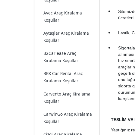
Sitemizde
Avec Araç Kiralama
ücretleri 
Koşulları
Aytaşlar Araç Kiralama
Lastik, C
Koşulları
Sigortala
B2Carlease Araç
alınması 
Kiralama Koşulları
hız sınır
araçların
BRK Car Rental Araç
geçerli o
unuttuğu
Kiralama Koşulları
sigorta 
durumund
Carvento Araç Kiralama
karşılanır
Koşulları
CarwinGo Araç Kiralama
TESLİM VE
Koşulları
Yaptığınız 
Cizgi Araç Kiralama