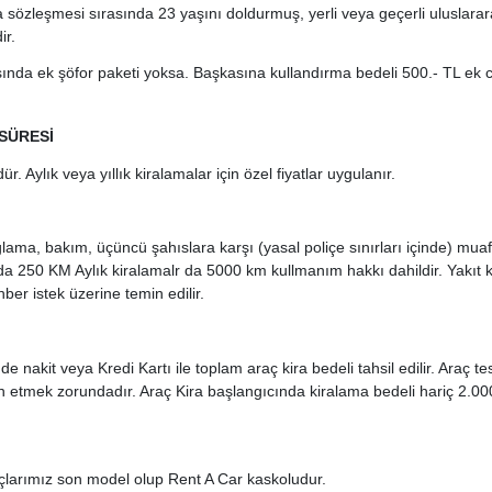
a sözleşmesi sırasında 23 yaşını doldurmuş, yerli veya geçerli uluslarar
ir.
şında ek şöfor paketi yoksa. Başkasına kullandırma bedeli 500.- TL ek 
SÜRESİ
r. Aylık veya yıllık kiralamalar için özel fiyatlar uygulanır.
lama, bakım, üçüncü şahıslara karşı (yasal poliçe sınırları içinde) muafi
a 250 KM Aylık kiralamalr da 5000 km kullmanım hakkı dahildir. Yakıt kir
ber istek üzerine temin edilir.
de nakit veya Kredi Kartı ile toplam araç kira bedeli tahsil edilir. Araç te
n etmek zorundadır. Araç Kira başlangıcında kiralama bedeli hariç 2.000
larımız son model olup Rent A Car kaskoludur.