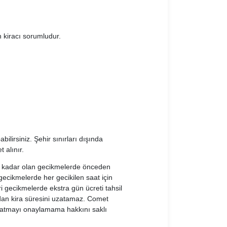
n kiracı sorumludur.
ilirsiniz. Şehir sınırları dışında
 alınır.
e kadar olan gecikmelerde önceden
ecikmelerde her gecikilen saat için
ri gecikmelerde ekstra gün ücreti tahsil
adan kira süresini uzatamaz. Comet
uzatmayı onaylamama hakkını saklı