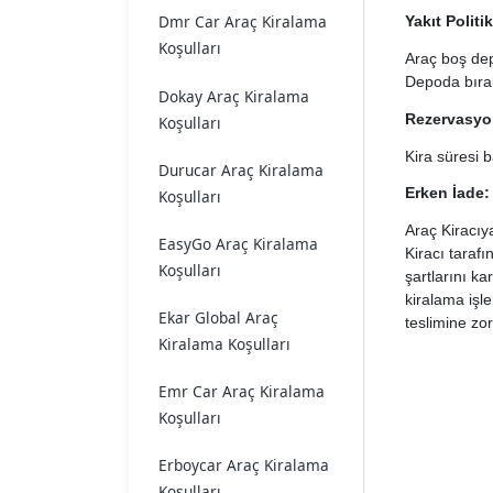
Dmr Car Araç Kiralama
Yakıt Politi
Koşulları
Araç boş depo
Depoda bırak
Dokay Araç Kiralama
Rezervasyon
Koşulları
Kira süresi b
Durucar Araç Kiralama
Erken İade:
Koşulları
Araç Kiracıy
EasyGo Araç Kiralama
Kiracı taraf
Koşulları
şartlarını ka
kiralama işl
Ekar Global Araç
teslimine zo
Kiralama Koşulları
Emr Car Araç Kiralama
Koşulları
Erboycar Araç Kiralama
Koşulları