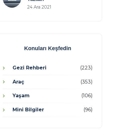
24 Ara 2021
Konuları Keşfedin
Gezi Rehberi
(223)
Araç
(353)
Yaşam
(106)
Mini Bilgiler
(96)