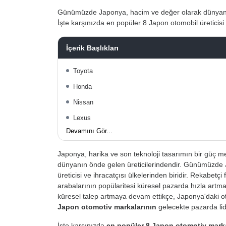
Günümüzde Japonya, hacim ve değer olarak dünyanın en
İşte karşınızda en popüler 8 Japon otomobil üreticisi 
İçerik Başlıkları
Toyota
Honda
Nissan
Lexus
Devamını Gör...
Japonya, harika ve son teknoloji tasarımın bir güç me
dünyanın önde gelen üreticilerindendir. Günümüzde
üreticisi ve ihracatçısı ülkelerinden biridir. Rekabet
arabalarının popülaritesi küresel pazarda hızla artm
küresel talep artmaya devam ettikçe, Japonya'daki o
Japon otomotiv markalarının
gelecekte pazarda li
İşte karşınızda
en popüler
8 Japon otomotiv mark