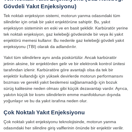
Gövdeli Yakıt Enjeksiyonu)
Tek noktalı enjeksiyon sistemi, motorun yanma odasındaki tüm
silindirler için ortak bir yakıt enjektörüne sahiptir. Bu, yakıt
enjeksiyon sisteminin en eski ve en basit şeklidir. Karbüratör yerine
tek noktalı enjeksiyon, gaz kelebeği gövdesinde bir veya iki yakıt
enjektörü memesi kullanır. Bu nedenle gaz kelebeği gövdeli yakıt
enjeksiyonu (TBI) olarak da adlandırılır.
Yakıt tüm silindirlere aynı anda püskürtülür. Ancak karbüratör
jetinin aksine, bir enjektörden gelir ve bir elektronik kontrol ünitesi
tarafından izlenir. Karbüratöre göre avantajlı olsa da tek bir
enjektör kullandığı için yüksek devirlerde motorun performansını
bozması ve gerekli yakıt beslemesi sağlanamadığı için bozuk
sürüş kalitesine neden olması gibi küçük dezavantajı vardır. Ayrıca,
yakıtın küçük bir kısmı silindirlerin emme manifoldunun dışında
yoğunlaşır ve bu da yakıt israfına neden olur.
Çok Noktalı Yakıt Enjeksiyonu
Çok noktalı yakıt enjeksiyonu teknolojisinde, motorun yanma
odasındaki her silindire giriş valflerinin önünde bir enjektör verilir.