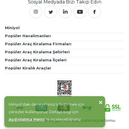
Sosyal Medyada
Bizi Takip Edin
Miniyol
Popüler Havalimanları
Popüler Araç Kiralama Firmaları
Popüler Araç Kiralama Şehirleri
Popüler Araç Kiralama İlçeleri
Popüler Kiralık Araçlar
Miniyol'daki deneyiminizi iyileştirmek için
çerezler kullanıyoruz. Detaylı bilgi için
Aydınlatma Metni
’ni inceleyebilirsiniz.
Miniyol, Türkiye'nin en güvenilir araç kiralama platformu