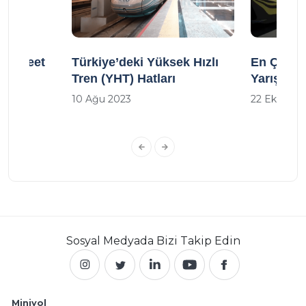
a Street
Türkiye’deki Yüksek Hızlı
En Çok O
Tren (YHT) Hatları
Yarışı Oy
10 Ağu 2023
22 Eki 2022
Sosyal Medyada
Bizi Takip Edin
Miniyol