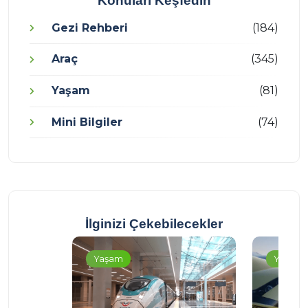
Konuları Keşfedin
Gezi Rehberi
(184)
Araç
(345)
Yaşam
(81)
Mini Bilgiler
(74)
İlginizi Çekebilecekler
Yaşam
Yaşam