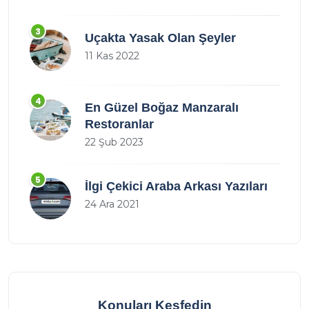
3
Uçakta Yasak Olan Şeyler
11 Kas 2022
4
En Güzel Boğaz Manzaralı
Restoranlar
22 Şub 2023
5
İlgi Çekici Araba Arkası Yazıları
24 Ara 2021
Konuları Keşfedin