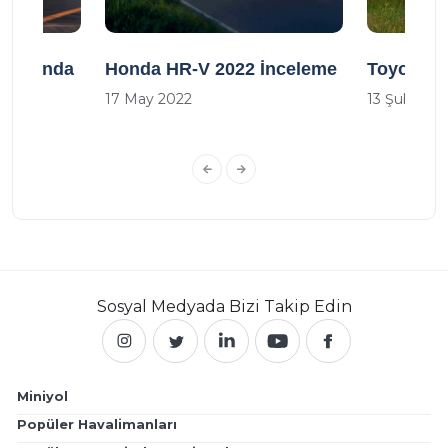
 Hakkında
Honda HR-V 2022 İnceleme
Toyota V
17 May 2022
13 Şub 202
Sosyal Medyada
Bizi Takip Edin
Miniyol
Popüler Havalimanları