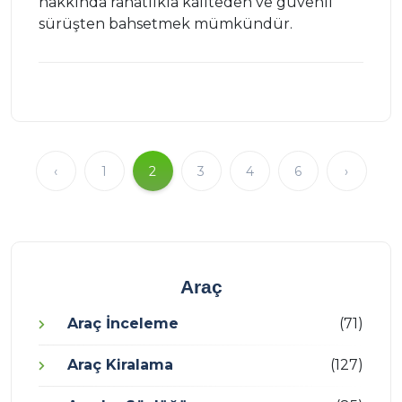
hakkında rahatlıkla kaliteden ve güvenli
sürüşten bahsetmek mümkündür.
‹
1
2
3
4
6
›
Araç
Araç İnceleme
(71)
Araç Kiralama
(127)